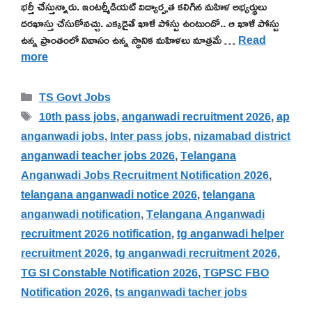
భర్తీ చేస్తున్నారు. ఇంటర్మీడియట్ విద్యార్హత కలిగిన మహిళ అభ్యర్థులు
దరఖాస్తు చేసుకోవచ్చు. ఎక్కడైతే ఖాళీ పోస్టు ఉంటుందో.. ఆ ఖాళీ పోస్టు
ఉన్న ప్రాంతంలో నివాసం ఉన్న స్థానిక మహిళలు మాత్రమే …
Read
more
Categories
TS Govt Jobs
Tags
10th pass jobs
,
anganwadi recruitment 2026
,
ap
anganwadi jobs
,
Inter pass jobs
,
nizamabad district
anganwadi teacher jobs 2026
,
Telangana
Anganwadi Jobs Recruitment Notification 2026
,
telangana anganwadi notice 2026
,
telangana
anganwadi notification
,
Telangana Anganwadi
recruitment 2026 notification
,
tg anganwadi helper
recruitment 2026
,
tg anganwadi recruitment 2026
,
TG SI Constable Notification 2026
,
TGPSC FBO
Notification 2026
,
ts anganwadi tacher jobs