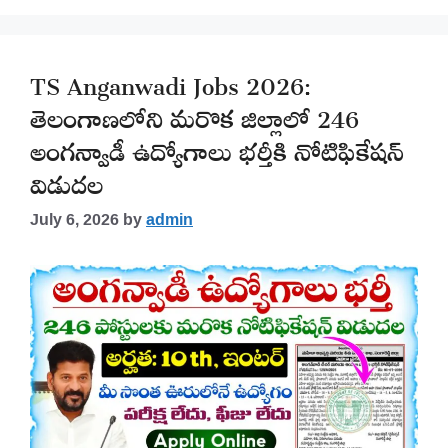
TS Anganwadi Jobs 2026:
తెలంగాణలోని మరొక జిల్లాలో 246
అంగన్వాడీ ఉద్యోగాలు భర్తీకి నోటిఫికేషన్
విడుదల
July 6, 2026
by
admin