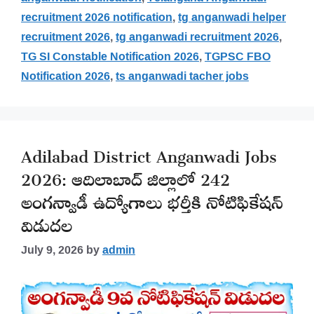
recruitment 2026 notification
,
tg anganwadi helper
recruitment 2026
,
tg anganwadi recruitment 2026
,
TG SI Constable Notification 2026
,
TGPSC FBO
Notification 2026
,
ts anganwadi tacher jobs
Adilabad District Anganwadi Jobs
2026: ఆదిలాబాద్ జిల్లాలో 242
అంగన్వాడీ ఉద్యోగాలు భర్తీకి నోటిఫికేషన్
విడుదల
July 9, 2026
by
admin