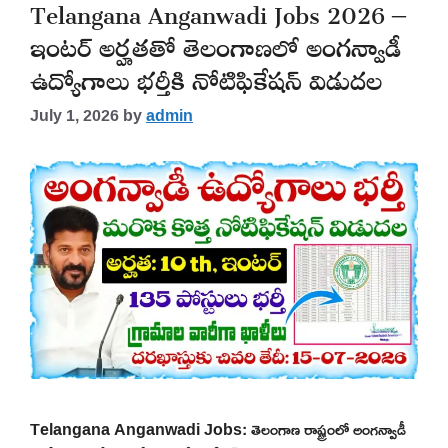
Telangana Anganwadi Jobs 2026 –
ఇంటర్ అర్హతతో తెలంగాణలో అంగన్వాడీ
ఉద్యోగాలు భర్తీకి నోటిఫికేషన్ విడుదల
July 1, 2026
by
admin
Telangana Anganwadi Jobs: తెలంగాణ రాష్ట్రంలో అంగన్వాడీ