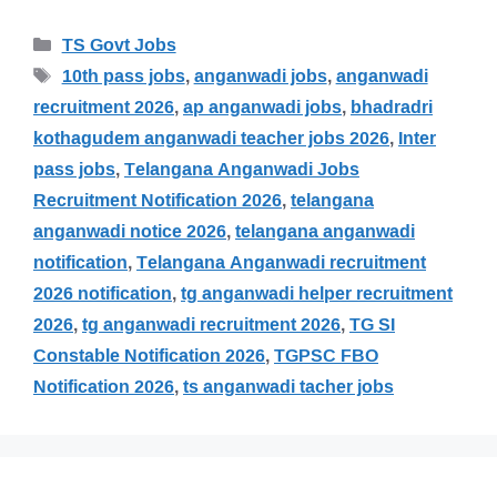
Categories
TS Govt Jobs
Tags
10th pass jobs
,
anganwadi jobs
,
anganwadi
recruitment 2026
,
ap anganwadi jobs
,
bhadradri
kothagudem anganwadi teacher jobs 2026
,
Inter
pass jobs
,
Telangana Anganwadi Jobs
Recruitment Notification 2026
,
telangana
anganwadi notice 2026
,
telangana anganwadi
notification
,
Telangana Anganwadi recruitment
2026 notification
,
tg anganwadi helper recruitment
2026
,
tg anganwadi recruitment 2026
,
TG SI
Constable Notification 2026
,
TGPSC FBO
Notification 2026
,
ts anganwadi tacher jobs