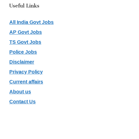
Useful Links
All India Govt Jobs
AP Govt Jobs
TS Govt Jobs
Police Jobs
Disclaimer
Privacy Policy
Current affairs
About us
Contact Us
Recent Posts