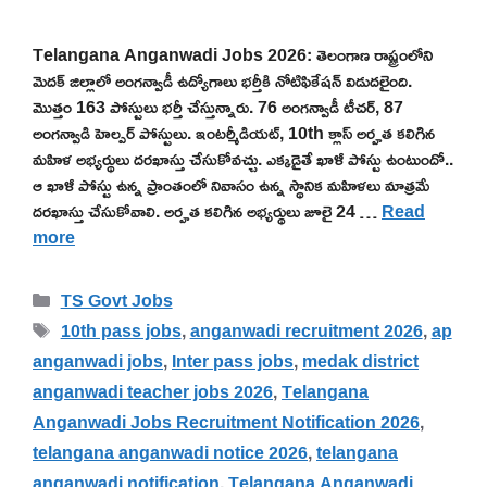
Telangana Anganwadi Jobs 2026: తెలంగాణ రాష్ట్రంలోని
మెదక్ జిల్లాలో అంగన్వాడీ ఉద్యోగాలు భర్తీకి నోటిఫికేషన్ విడుదలైంది.
మొత్తం 163 పోస్టులు భర్తీ చేస్తున్నారు. 76 అంగన్వాడీ టీచర్, 87
అంగన్వాడి హెల్పర్ పోస్టులు. ఇంటర్మీడియట్, 10th క్లాస్ అర్హత కలిగిన
మహిళ అభ్యర్థులు దరఖాస్తు చేసుకోవచ్చు. ఎక్కడైతే ఖాళీ పోస్టు ఉంటుందో..
ఆ ఖాళీ పోస్టు ఉన్న ప్రాంతంలో నివాసం ఉన్న స్థానిక మహిళలు మాత్రమే
దరఖాస్తు చేసుకోవాలి. అర్హత కలిగిన అభ్యర్థులు జూలై 24 …
Read
more
Categories
TS Govt Jobs
Tags
10th pass jobs
,
anganwadi recruitment 2026
,
ap
anganwadi jobs
,
Inter pass jobs
,
medak district
anganwadi teacher jobs 2026
,
Telangana
Anganwadi Jobs Recruitment Notification 2026
,
telangana anganwadi notice 2026
,
telangana
anganwadi notification
,
Telangana Anganwadi