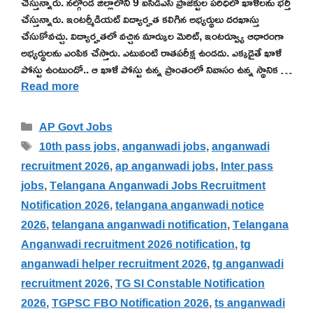
చేస్తున్నారు. నల్గొండ జిల్లాలోని 9 ఐసీడీఎస్ ప్రాజెక్టుల పరిధిలో ఖాళీలను భర్తీ
చేస్తున్నారు. ఇంటర్మీడియట్ విద్యార్హత కలిగిన అభ్యర్థులు దరఖాస్తు
చేసుకోవచ్చు. విద్యార్హతలో వచ్చిన మార్కుల మెరిట్, ఇంటర్వ్యూ ఆధారంగా
అభ్యర్థులను ఎంపిక చేస్తారు. ఎటువంటి రాతపరీక్ష ఉండదు. ఎక్కడైతే ఖాళీ
పోస్టు ఉంటుందో.. ఆ ఖాళీ పోస్టు ఉన్న ప్రాంతంలో నివాసం ఉన్న స్థానిక …
Read more
Categories
AP Govt Jobs
Tags
10th pass jobs
,
anganwadi jobs
,
anganwadi
recruitment 2026
,
ap anganwadi jobs
,
Inter pass
jobs
,
Telangana Anganwadi Jobs Recruitment
Notification 2026
,
telangana anganwadi notice
2026
,
telangana anganwadi notification
,
Telangana
Anganwadi recruitment 2026 notification
,
tg
anganwadi helper recruitment 2026
,
tg anganwadi
recruitment 2026
,
TG SI Constable Notification
2026
,
TGPSC FBO Notification 2026
,
ts anganwadi