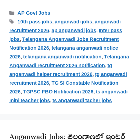
Categories
AP Govt Jobs
Tags
10th pass jobs
,
anganwadi jobs
,
anganwadi
recruitment 2026
,
ap anganwadi jobs
,
Inter pass
jobs
,
Telangana Anganwadi Jobs Recruitment
Notification 2026
,
telangana anganwadi notice
2026
,
telangana anganwadi notification
,
Telangana
Anganwadi recruitment 2026 notification
,
tg
anganwadi helper recruitment 2026
,
tg anganwadi
recruitment 2026
,
TG SI Constable Notification
2026
,
TGPSC FBO Notification 2026
,
ts anganwadi
mini teacher jobs
,
ts anganwadi tacher jobs
Anganwadi Jobs: తెలంగాణలో ఇంటర్