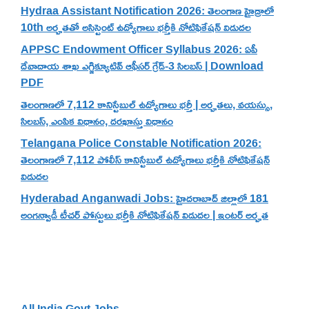
Hydraa Assistant Notification 2026: తెలంగాణ హైడ్రాలో
10th అర్హతతో అసిస్టెంట్ ఉద్యోగాలు భర్తీకి నోటిఫికేషన్ విడుదల
APPSC Endowment Officer Syllabus 2026: ఏపీ
దేవాదాయ శాఖ ఎగ్జిక్యూటివ్ ఆఫీసర్ గ్రేడ్-3 సిలబస్ | Download
PDF
తెలంగాణలో 7,112 కానిస్టేబుల్ ఉద్యోగాలు భర్తీ | అర్హతలు, వయస్సు,
సిలబస్, ఎంపిక విధానం, దరఖాస్తు విధానం
Telangana Police Constable Notification 2026:
తెలంగాణలో 7,112 పోలీస్ కానిస్టేబుల్ ఉద్యోగాలు భర్తీకి నోటిఫికేషన్
విడుదల
Hyderabad Anganwadi Jobs: హైదరాబాద్ జిల్లాలో 181
అంగన్వాడీ టీచర్ పోస్టులు భర్తీకి నోటిఫికేషన్ విడుదల | ఇంటర్ అర్హత
Categories
All India Govt Jobs