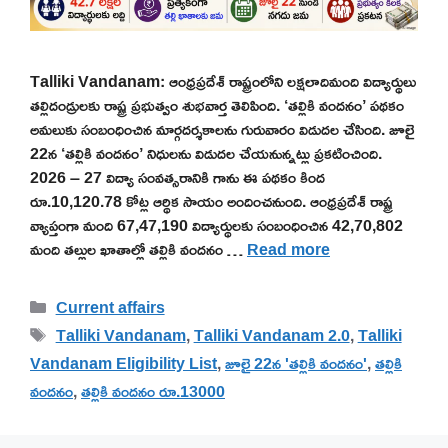
Talliki Vandanam: ఆంధ్రప్రదేశ్ రాష్ట్రంలోని లక్షలాదిమంది విద్యార్థులు
తల్లిదండ్రులకు రాష్ట్ర ప్రభుత్వం శుభవార్త తెలిపింది. ‘తల్లికి వందనం’ పథకం
అమలుకు సంబంధించిన మార్గదర్శకాలను గురువారం విడుదల చేసింది. జూలై
22న ‘తల్లికి వందనం’ నిధులను విడుదల చేయనున్నట్లు ప్రకటించింది.
2026 – 27 విద్యా సంవత్సరానికి గాను ఈ పథకం కింద
రూ.10,120.78 కోట్ల ఆర్థిక సాయం అందించనుంది. ఆంధ్రప్రదేశ్ రాష్ట్ర
వ్యాప్తంగా మంది 67,47,190 విద్యార్థులకు సంబంధించిన 42,70,802
మంది తల్లుల ఖాతాల్లో తల్లికి వందనం …
Read more
Categories
Current affairs
Tags
Talliki Vandanam
,
Talliki Vandanam 2.0
,
Talliki
Vandanam Eligibility List
,
జూలై 22న 'తల్లికి వందనం'
,
తల్లికి
వందనం
,
తల్లికి వందనం రూ.13000