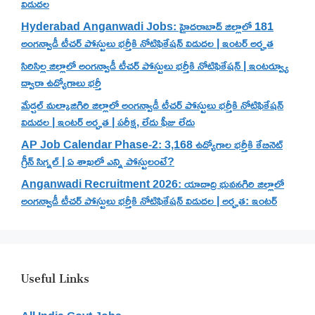
విడుదల
Hyderabad Anganwadi Jobs: హైదరాబాద్ జిల్లాలో 181
అంగన్వాడీ టీచర్ పోస్టులు భర్తీకి నోటిఫికేషన్ విడుదల | ఇంటర్ అర్హత
సిరిసిల్ల జిల్లాలో అంగన్వాడీ టీచర్ పోస్టులు భర్తీకి నోటిఫికేషన్ | ఇంటర్వ్యూ
ద్వారా ఉద్యోగాలు భర్తీ
మేడ్చల్ మల్కాజిగిరి జిల్లాలో అంగన్వాడీ టీచర్ పోస్టులు భర్తీకి నోటిఫికేషన్
విడుదల | ఇంటర్ అర్హత | పరీక్ష, లేదు ఫీజు లేదు
AP Job Calendar Phase-2: 3,168 ఉద్యోగాల భర్తీకి కేబినెట్
గ్రీన్ సిగ్నల్ | ఏ శాఖలో ఎన్ని పోస్టులంటే?
Anganwadi Recruitment 2026: యాదాద్రి భువనగిరి జిల్లాలో
అంగన్వాడీ టీచర్ పోస్టులు భర్తీకి నోటిఫికేషన్ విడుదల | అర్హత: ఇంటర్
Useful Links