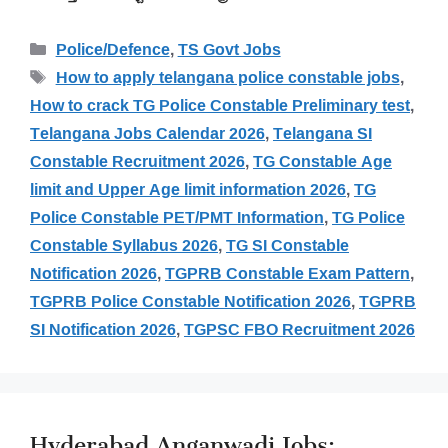
Categories
Police/Defence
,
TS Govt Jobs
Tags
How to apply telangana police constable jobs
,
How to crack TG Police Constable Preliminary test
,
Telangana Jobs Calendar 2026
,
Telangana SI
Constable Recruitment 2026
,
TG Constable Age
limit and Upper Age limit information 2026
,
TG
Police Constable PET/PMT Information
,
TG Police
Constable Syllabus 2026
,
TG SI Constable
Notification 2026
,
TGPRB Constable Exam Pattern
,
TGPRB Police Constable Notification 2026
,
TGPRB
SI Notification 2026
,
TGPSC FBO Recruitment 2026
Hyderabad Anganwadi Jobs: