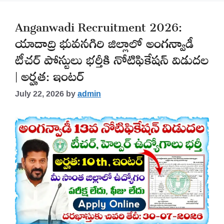
Anganwadi Recruitment 2026:
యాదాద్రి భువనగిరి జిల్లాలో అంగన్వాడీ
టీచర్ పోస్టులు భర్తీకి నోటిఫికేషన్ విడుదల
| అర్హత: ఇంటర్
July 22, 2026
by
admin