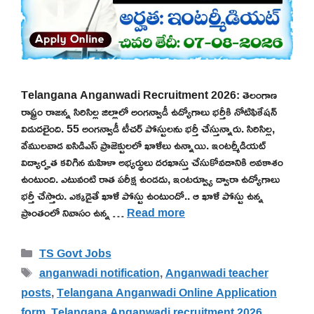
Telangana Anganwadi Recruitment 2026: తెలంగాణ
రాష్ట్రం రాజన్న సిరిసిల్ల జిల్లాలో అంగన్వాడీ ఉద్యోగాలు భర్తీకి నోటిఫికేషన్
విడుదలైంది. 55 అంగన్వాడీ టీచర్ పోస్టులను భర్తీ చేస్తున్నారు. సిరిసిల్ల,
వేములవాడ ఐసిడిఎస్ ప్రాజెక్టులలో ఖాళీలు ఉన్నాయి. ఇంటర్మీడియట్
విద్యార్హత కలిగిన మహిళా అభ్యర్థులు దరఖాస్తు చేసుకోవడానికి అవకాశం
ఉంటుంది. ఎటువంటి రాత పరీక్ష ఉండదు, ఇంటర్వ్యూ ద్వారా ఉద్యోగాలు
భర్తీ చేస్తారు. ఎక్కడైతే ఖాళీ పోస్టు ఉంటుందో.. ఆ ఖాళీ పోస్టు ఉన్న
ప్రాంతంలో నివాసం ఉన్న …
Read more
Categories
TS Govt Jobs
Tags
anganwadi notification
,
Anganwadi teacher
posts
,
Telangana Anganwadi Online Application
form
,
Telangana Anganwadi recruitment 2026