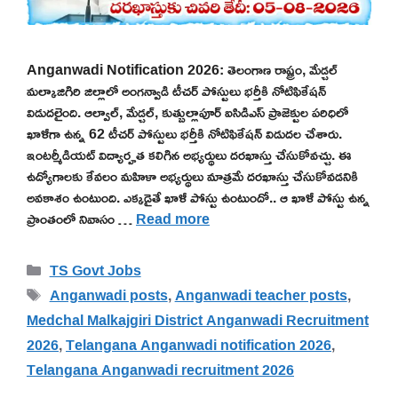
Anganwadi Notification 2026: తెలంగాణ రాష్ట్రం, మేడ్చల్
మల్కాజిగిరి జిల్లాలో అంగన్వాడి టీచర్ పోస్టులు భర్తీకి నోటిఫికేషన్
విడుదలైంది. ఆల్వాల్, మేడ్చల్, కుత్బుల్లాపూర్ ఐసిడిఎస్ ప్రాజెక్టుల పరిధిలో
ఖాళీగా ఉన్న 62 టీచర్ పోస్టులు భర్తీకి నోటిఫికేషన్ విడుదల చేశారు.
ఇంటర్మీడియట్ విద్యార్హత కలిగిన అభ్యర్థులు దరఖాస్తు చేసుకోవచ్చు. ఈ
ఉద్యోగాలకు కేవలం మహిళా అభ్యర్థులు మాత్రమే దరఖాస్తు చేసుకోవడనికి
అవకాశం ఉంటుంది. ఎక్కడైతే ఖాళీ పోస్టు ఉంటుందో.. ఆ ఖాళీ పోస్టు ఉన్న
ప్రాంతంలో నివాసం …
Read more
Categories
TS Govt Jobs
Tags
Anganwadi posts
,
Anganwadi teacher posts
,
Medchal Malkajgiri District Anganwadi Recruitment
2026
,
Telangana Anganwadi notification 2026
,
Telangana Anganwadi recruitment 2026