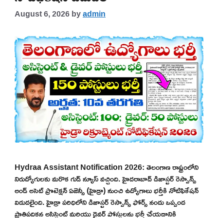
August 6, 2026
by
admin
Hydraa Assistant Notification 2026: తెలంగాణ రాష్ట్రంలోని
నిరుద్యోగులకు మరొక గుడ్ న్యూస్ వచ్చింది. హైదరాబాద్ డిజాస్టర్ రెస్పాన్స్
అండ్ అసెట్ ప్రొటెక్షన్ ఏజెన్సీ (హైడ్రా) నుంచి ఉద్యోగాలు భర్తీకి నోటిఫికేషన్
విడుదలైంది. హైడ్రా పరిధిలోని డిజాస్టర్ రెస్పాన్స్ ఫోర్స్ నందు ఒప్పంద
ప్రాతిపదికన అసిస్టెంట్ మరియు డ్రైవర్ పోస్టులను భర్తీ చేయడానికి