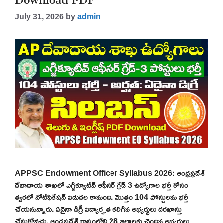
July 31, 2026
by
admin
APPSC Endowment Officer Syllabus 2026: ఆంధ్రప్రదేశ్
దేవాదాయ శాఖలో ఎగ్జిక్యూటివ్ ఆఫీసర్ గ్రేడ్ 3 ఉద్యోగాల భర్తీ కోసం
త్వరలో నోటిఫికేషన్ విడుదల కానుంది. మొత్తం 104 పోస్టులను భర్తీ
చేయనున్నారు. ఏదైనా డిగ్రీ విద్యార్హత కలిగిన అభ్యర్థులు దరఖాస్తు
చేసుకోవచ్చు. ఆంధ్రప్రదేశ్ రాష్ట్రంలోని 28 జిల్లాలకు చెందిన అభ్యర్థులు