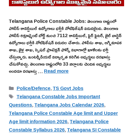
Telangana Police Constable Jobs: తెలంగాణ రాష్ట్రంలో
పోలీస్ కానిస్టేబుల్ ఉద్యోగాలు భర్తీకి నోటిఫికేషన్ విడుదలైంది. తెలంగాణ
పోలీస్ రిక్రూట్మెంట్ బోర్డ్ నుంచి 7112 కానిస్టేబుల్, ఫైర్ ఫైటర్, జైల్ వార్డెన్
ఉద్యోగాలు భర్తీకి నోటిఫికేషన్ విడుదల చేశారు. పోలీసు శాఖ, అగ్నిమాపక
శాఖ, జైళ్ల శాఖ, స్పెషల్ ప్రొటెక్షన్ ఫోర్స్ విభాగాల్లో ఖాళీలను భర్తీ
చేస్తున్నారు. ఇంటర్మీడియట్ విద్యార్హత కలిగిన అభ్యర్థులు దరఖాస్తు
చేసుకోవచ్చు. తెలంగాణ రాష్ట్రంలోని 33 జిల్లాలకు చెందిన అభ్యర్థులు
అందరూ దరఖాస్తు …
Read more
Categories
Police/Defence
,
TS Govt Jobs
Tags
Telangana Constable Jobs Important
Questions
,
Telangana Jobs Calendar 2026
,
Telangana Police Constable Age limit and Upper
Age limit information 2026
,
Telangana Police
Constable Syllabus 2026
,
Telangana SI Constable