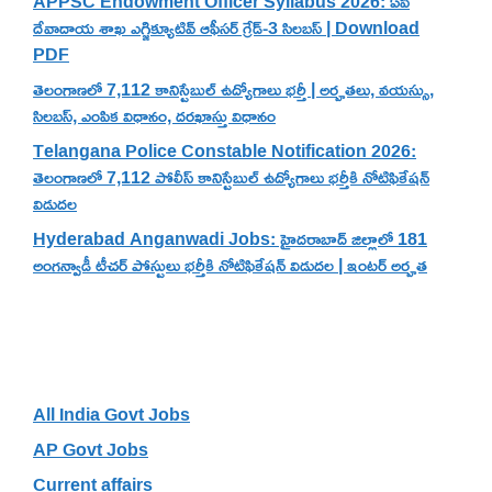
APPSC Endowment Officer Syllabus 2026: ఏపీ
దేవాదాయ శాఖ ఎగ్జిక్యూటివ్ ఆఫీసర్ గ్రేడ్-3 సిలబస్ | Download
PDF
తెలంగాణలో 7,112 కానిస్టేబుల్ ఉద్యోగాలు భర్తీ | అర్హతలు, వయస్సు,
సిలబస్, ఎంపిక విధానం, దరఖాస్తు విధానం
Telangana Police Constable Notification 2026:
తెలంగాణలో 7,112 పోలీస్ కానిస్టేబుల్ ఉద్యోగాలు భర్తీకి నోటిఫికేషన్
విడుదల
Hyderabad Anganwadi Jobs: హైదరాబాద్ జిల్లాలో 181
అంగన్వాడీ టీచర్ పోస్టులు భర్తీకి నోటిఫికేషన్ విడుదల | ఇంటర్ అర్హత
Categories
All India Govt Jobs
AP Govt Jobs
Current affairs