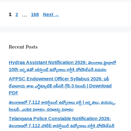
Page
Page
Page
1
2
…
168
Next
→
Recent Posts
Hydraa Assistant Notification 2026: తెలంగాణ హైడ్రాలో
10th అర్హతతో అసిస్టెంట్ ఉద్యోగాలు భర్తీకి నోటిఫికేషన్ విడుదల
APPSC Endowment Officer Syllabus 2026: ఏపీ
దేవాదాయ శాఖ ఎగ్జిక్యూటివ్ ఆఫీసర్ గ్రేడ్-3 సిలబస్ | Download
PDF
తెలంగాణలో 7,112 కానిస్టేబుల్ ఉద్యోగాలు భర్తీ | అర్హతలు, వయస్సు,
సిలబస్, ఎంపిక విధానం, దరఖాస్తు విధానం
Telangana Police Constable Notification 2026:
తెలంగాణలో 7,112 పోలీస్ కానిస్టేబుల్ ఉద్యోగాలు భర్తీకి నోటిఫికేషన్