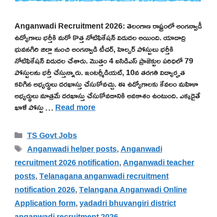
Anganwadi Recruitment 2026: తెలంగాణ రాష్ట్రంలో అంగన్వాడీ
ఉద్యోగాలు భర్తీకి మరో కొత్త నోటిఫికేషన్ విడుదల అయింది. యాదాద్రి
భువనగిరి జిల్లా నుంచి అంగన్వాడి టీచర్, హెల్పర్ పోస్టులు భర్తీకి
నోటిఫికేషన్ విడుదల చేశారు. మొత్తం 4 ఐసిడిఎస్ ప్రాజెక్టుల పరిధిలో 79
పోస్టులను భర్తీ చేస్తున్నారు. ఇంటర్మీడియట్, 10వ తరగతి విద్యార్హత
కలిగిన అభ్యర్థులు దరఖాస్తు చేసుకోవచ్చు. ఈ ఉద్యోగాలకు కేవలం మహిళా
అభ్యర్థులు మాత్రమే దరఖాస్తు చేసుకోవడానికి అవకాశం ఉంటుంది. ఎక్కడైతే
ఖాళీ పోస్టు …
Read more
Categories
TS Govt Jobs
Tags
Anganwadi helper posts
,
Anganwadi
recruitment 2026 notification
,
Anganwadi teacher
posts
,
Telanagana anganwadi recruitment
notification 2026
,
Telangana Anganwadi Online
Application form
,
yadadri bhuvangiri district
anganwadi recruitment 2026