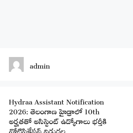
admin
Hydraa Assistant Notification
2026: తెలంగాణ హైడ్రాలో 10th
అర్హతతో అసిస్టెంట్ ఉద్యోగాలు భర్తీకి
నోటిఫికేషన్ విడుదల