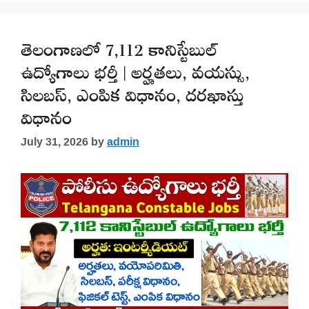
తెలంగాణలో 7,112 కానిస్టేబుల్
ఉద్యోగాలు భర్తీ | అర్హతలు, వయస్సు,
సిలబస్, ఎంపిక విధానం, దరఖాస్తు
విధానం
July 31, 2026
by
admin