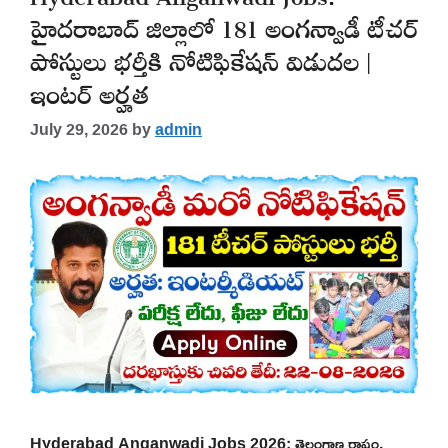
హైదరాబాద్ జిల్లాలో 181 అంగన్వాడీ టీచర్
పోస్టులు భర్తీకి నోటిఫికేషన్ విడుదల |
ఇంటర్ అర్హత
July 29, 2026
by
admin
Hyderabad Anganwadi Jobs 2026: తెలంగాణ రాష్ట్రం,