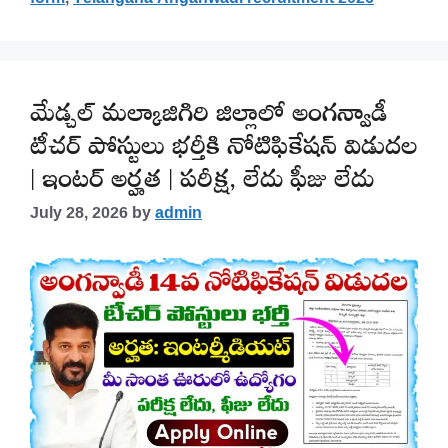
మేడ్చల్ మల్కాజిగిరి జిల్లాలో అంగన్వాడీ
టీచర్ పోస్టులు భర్తీకి నోటిఫికేషన్ విడుదల
| ఇంటర్ అర్హత | పరీక్ష, లేదు ఫీజు లేదు
July 28, 2026
by
admin