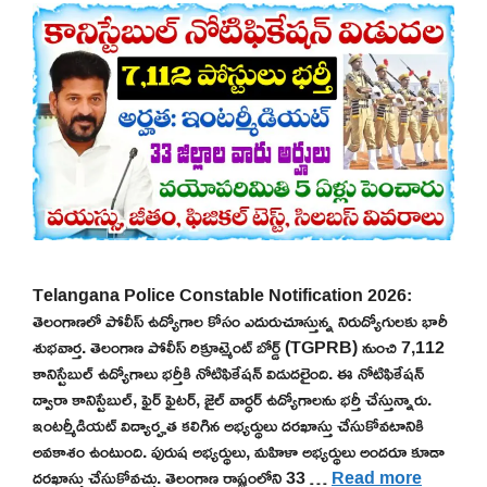
Telangana Police Constable Notification 2026:
తెలంగాణలో పోలీస్ ఉద్యోగాల కోసం ఎదురుచూస్తున్న నిరుద్యోగులకు భారీ
శుభవార్త. తెలంగాణ పోలీస్ రిక్రూట్మెంట్ బోర్డ్ (TGPRB) నుంచి 7,112
కానిస్టేబుల్ ఉద్యోగాలు భర్తీకి నోటిఫికేషన్ విడుదలైంది. ఈ నోటిఫికేషన్
ద్వారా కానిస్టేబుల్, ఫైర్ ఫైటర్, జైల్ వార్ధర్ ఉద్యోగాలను భర్తీ చేస్తున్నారు.
ఇంటర్మీడియట్ విద్యార్హత కలిగిన అభ్యర్థులు దరఖాస్తు చేసుకోవటానికి
అవకాశం ఉంటుంది. పురుష అభ్యర్థులు, మహిళా అభ్యర్థులు అందరూ కూడా
దరఖాస్తు చేసుకోవచ్చు. తెలంగాణ రాష్ట్రంలోని 33 …
Read more