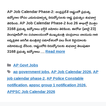
AP Job Calendar Phase-2: ఆంధ్రప్రదేశ్ రాష్ట్రంలో ప్రభుత్వ
ఉద్యోగాల కోసం ఎదురుచూస్తున్న నిరుద్యోగులకు రాష్ట్ర ప్రభుత్వం శుభవార్త
తెలిపింది. AP Job Calendar Phase-2 కింద 26 శాఖల్లో మొత్తం
3168 ప్రభుత్వ ఉద్యోగాలు భర్తీకి ఆమోదం తెలిపింది. ఈరోజు (జూలై 23)
వెలగపూడిలో గల సచివాలయంలో ముఖ్యమంత్రి చంద్రబాబు నాయుడు గారి
అధ్యక్షతన జరిగిన మంత్రివర్గ సమావేశంలో పలు కీలక నిర్ణయాలకు
ఆమోదముద్ర వేసింది. రాష్ట్రంలోని నిరుద్యోగులకు శుభవార్త తెలుపుతూ
3168 ప్రభుత్వ ఉద్యోగాలు …
Read more
Categories
AP Govt Jobs
Tags
ap government jobs
,
AP Job Calendar 2026
,
AP
job calendar phase-2
,
AP Police Constable
notification
,
appsc group 1 notification 2026
,
APPSC Job Calendar 2026