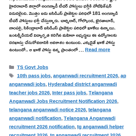
హైదరాబాద్ జిల్లాలో అంగన్వాడీ టీచర్ పోస్టులు భర్తీకి నోటిఫికేషన్
విడుదలైంది. మొత్తం ఐదు ఐసిడిఎస్ ప్రాజెక్టుల పరిధిలో 181 అంగన్వాడి
టీచర్ పోస్టులు భర్తీ చేస్తున్నారు. చార్మినార్, గోల్కొండ, ఖైరతాబాద్,
నాంపల్లి, సికింద్రాబాద్ ఐసిడిఎస్ ప్రాజెక్టుల పరిధిలో ఖాళీలు ఉన్నాయి.
ఇంటర్మీడియట్ విద్యార్హత కలిగిన మహిళా అభ్యర్థులు ఈ ఉద్యోగాలకు
దరఖాస్తు చేసుకోవడానికి అవకాశం ఉంటుంది. ఎక్కడైతే ఖాళీ పోస్టు
ఉంటుందో.. ఆ ఖాళీ పోస్టు ఉన్న ప్రాంతంలో …
Read more
Categories
TS Govt Jobs
Tags
10th pass jobs
,
anganwadi recruitment 2026
,
ap
anganwadi jobs
,
Hyderabad district anganwadi
teacher jobs 2026
,
Inter pass jobs
,
Telangana
Anganwadi Jobs Recruitment Notification 2026
,
telangana anganwadi notice 2026
,
telangana
anganwadi notification
,
Telangana Anganwadi
recruitment 2026 notification
,
tg anganwadi helper
recruitment 2026
,
tg anganwadi recruitment 2026
,