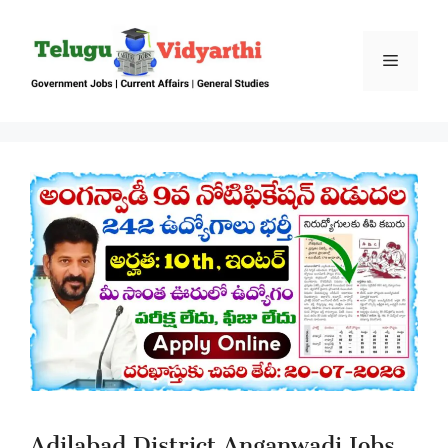
Skip
to
content
Menu
Adilabad District Anganwadi Jobs