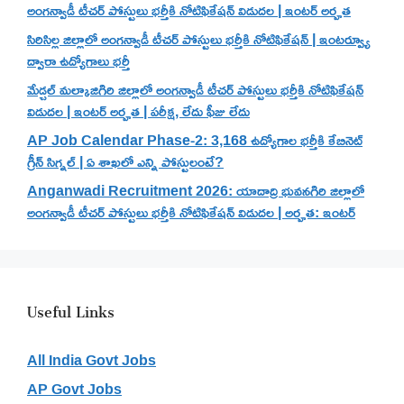
అంగన్వాడీ టీచర్ పోస్టులు భర్తీకి నోటిఫికేషన్ విడుదల | ఇంటర్ అర్హత
సిరిసిల్ల జిల్లాలో అంగన్వాడీ టీచర్ పోస్టులు భర్తీకి నోటిఫికేషన్ | ఇంటర్వ్యూ
ద్వారా ఉద్యోగాలు భర్తీ
మేడ్చల్ మల్కాజిగిరి జిల్లాలో అంగన్వాడీ టీచర్ పోస్టులు భర్తీకి నోటిఫికేషన్
విడుదల | ఇంటర్ అర్హత | పరీక్ష, లేదు ఫీజు లేదు
AP Job Calendar Phase-2: 3,168 ఉద్యోగాల భర్తీకి కేబినెట్
గ్రీన్ సిగ్నల్ | ఏ శాఖలో ఎన్ని పోస్టులంటే?
Anganwadi Recruitment 2026: యాదాద్రి భువనగిరి జిల్లాలో
అంగన్వాడీ టీచర్ పోస్టులు భర్తీకి నోటిఫికేషన్ విడుదల | అర్హత: ఇంటర్
Useful Links
All India Govt Jobs
AP Govt Jobs