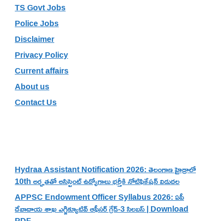
TS Govt Jobs
Police Jobs
Disclaimer
Privacy Policy
Current affairs
About us
Contact Us
Recent Posts
Hydraa Assistant Notification 2026: తెలంగాణ హైడ్రాలో
10th అర్హతతో అసిస్టెంట్ ఉద్యోగాలు భర్తీకి నోటిఫికేషన్ విడుదల
APPSC Endowment Officer Syllabus 2026: ఏపీ
దేవాదాయ శాఖ ఎగ్జిక్యూటివ్ ఆఫీసర్ గ్రేడ్-3 సిలబస్ | Download
PDF