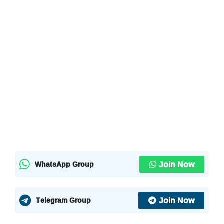
Join Now
WhatsApp Group
Join Now
Telegram Group