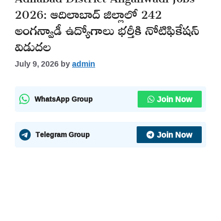
2026: ఆదిలాబాద్ జిల్లాలో 242
అంగన్వాడీ ఉద్యోగాలు భర్తీకి నోటిఫికేషన్
విడుదల
July 9, 2026
by
admin
Join Now
WhatsApp Group
Join Now
Telegram Group