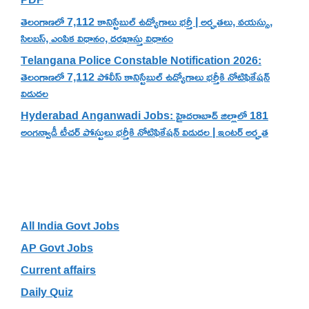
తెలంగాణలో 7,112 కానిస్టేబుల్ ఉద్యోగాలు భర్తీ | అర్హతలు, వయస్సు,
సిలబస్, ఎంపిక విధానం, దరఖాస్తు విధానం
Telangana Police Constable Notification 2026:
తెలంగాణలో 7,112 పోలీస్ కానిస్టేబుల్ ఉద్యోగాలు భర్తీకి నోటిఫికేషన్
విడుదల
Hyderabad Anganwadi Jobs: హైదరాబాద్ జిల్లాలో 181
అంగన్వాడీ టీచర్ పోస్టులు భర్తీకి నోటిఫికేషన్ విడుదల | ఇంటర్ అర్హత
Categories
All India Govt Jobs
AP Govt Jobs
Current affairs
Daily Quiz