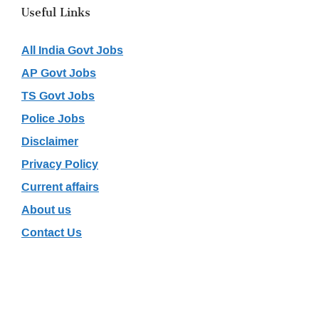
Useful Links
All India Govt Jobs
AP Govt Jobs
TS Govt Jobs
Police Jobs
Disclaimer
Privacy Policy
Current affairs
About us
Contact Us
Recent Posts