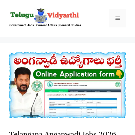
Skip
to
content
Menu
Telangana Anganwadi Jobs 2026