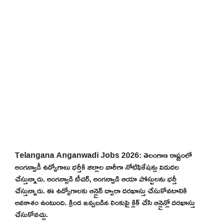
Telangana Anganwadi Jobs 2026: తెలంగాణ రాష్ట్రంలో
అంగన్వాడీ ఉద్యోగాలు భర్తీకి జిల్లాల వారీగా నోటిఫికేషన్లు విడుదల
చేస్తున్నారు. అంగన్వాడి టీచర్, అంగన్వాడి ఆయా పోస్టులను భర్తీ
చేస్తున్నారు. ఈ ఉద్యోగాలకు ఆన్లైన్ ద్వారా దరఖాస్తు చేసుకోవటానికి
అవకాశం ఉంటుంది. క్రింద ఇవ్వబడిన లింకుపై క్లిక్ చేసి ఆన్లైన్లో దరఖాస్తు
చేసుకోవచ్చు.