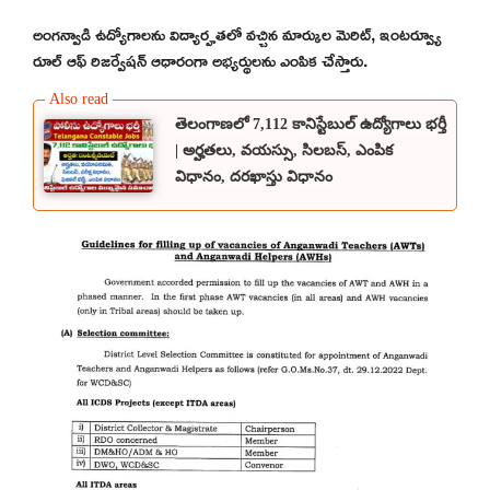
అంగన్వాడి ఉద్యోగాలను విద్యార్హతలో వచ్చిన మార్కుల మెరిట్, ఇంటర్వ్యూ
రూల్ ఆఫ్ రిజర్వేషన్ ఆధారంగా అభ్యర్థులను ఎంపిక చేస్తారు.
తెలంగాణలో 7,112 కానిస్టేబుల్ ఉద్యోగాలు భర్తీ
| అర్హతలు, వయస్సు, సిలబస్, ఎంపిక
విధానం, దరఖాస్తు విధానం