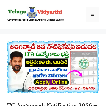
Skip
to
content
Menu
TG Anganwadi Notification 2026 –