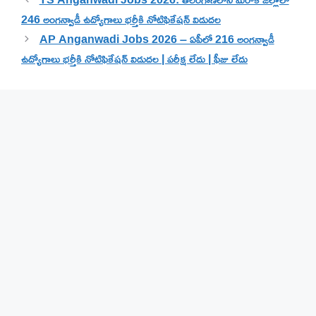
246 అంగన్వాడీ ఉద్యోగాలు భర్తీకి నోటిఫికేషన్ విడుదల
AP Anganwadi Jobs 2026 – ఏపీలో 216 అంగన్వాడీ
ఉద్యోగాలు భర్తీకి నోటిఫికేషన్ విడుదల | పరీక్ష లేదు | ఫీజు లేదు