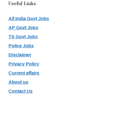
Useful Links
All India Govt Jobs
AP Govt Jobs
TS Govt Jobs
Police Jobs
Disclaimer
Privacy Policy
Current affairs
About us
Contact Us
Recent Posts