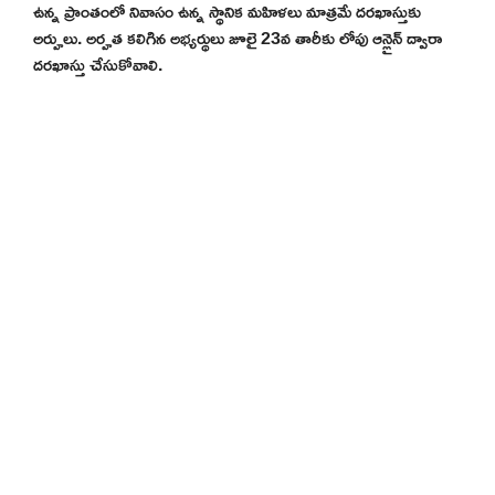
ఉన్న ప్రాంతంలో నివాసం ఉన్న స్థానిక మహిళలు మాత్రమే దరఖాస్తుకు
అర్హులు. అర్హత కలిగిన అభ్యర్థులు జూలై 23వ తారీకు లోపు ఆన్లైన్ ద్వారా
దరఖాస్తు చేసుకోవాలి.