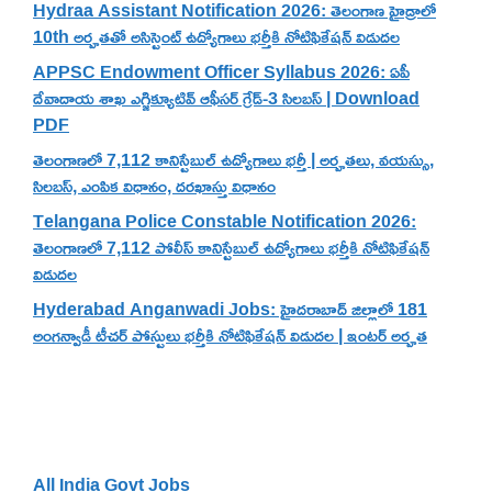
Hydraa Assistant Notification 2026: తెలంగాణ హైడ్రాలో
10th అర్హతతో అసిస్టెంట్ ఉద్యోగాలు భర్తీకి నోటిఫికేషన్ విడుదల
APPSC Endowment Officer Syllabus 2026: ఏపీ
దేవాదాయ శాఖ ఎగ్జిక్యూటివ్ ఆఫీసర్ గ్రేడ్-3 సిలబస్ | Download
PDF
తెలంగాణలో 7,112 కానిస్టేబుల్ ఉద్యోగాలు భర్తీ | అర్హతలు, వయస్సు,
సిలబస్, ఎంపిక విధానం, దరఖాస్తు విధానం
Telangana Police Constable Notification 2026:
తెలంగాణలో 7,112 పోలీస్ కానిస్టేబుల్ ఉద్యోగాలు భర్తీకి నోటిఫికేషన్
విడుదల
Hyderabad Anganwadi Jobs: హైదరాబాద్ జిల్లాలో 181
అంగన్వాడీ టీచర్ పోస్టులు భర్తీకి నోటిఫికేషన్ విడుదల | ఇంటర్ అర్హత
Categories
All India Govt Jobs