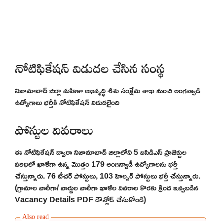
నోటిఫికేషన్ విడుదల చేసిన సంస్థ
నిజామాబాద్ జిల్లా మహిళా అభివృద్ధి శిశు సంక్షేమ శాఖ నుంచి అంగన్వాడి
ఉద్యోగాలు భర్తీకి నోటిఫికేషన్ విడుదలైంది
పోస్టుల వివరాలు
ఈ నోటిఫికేషన్ ద్వారా నిజామాబాద్ జిల్లాలోని 5 ఐసిడిఎస్ ప్రాజెక్టుల
పరిధిలో ఖాళీగా ఉన్న మొత్తం 179 అంగన్వాడీ ఉద్యోగాలను భర్తీ
చేస్తున్నారు. 76 టీచర్ పోస్టులు, 103 హెల్పర్ పోస్టులు భర్తీ చేస్తున్నారు.
(గ్రామాల వారీగా/ వార్డుల వారీగా ఖాళీల వివరాల కొరకు క్రింద ఇవ్వబడిన
Vacancy Details PDF డౌన్లోడ్ చేసుకోండి)