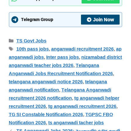
Join Now
Telegram Group
Categories
TS Govt Jobs
Tags
10th pass jobs
,
anganwadi recruitment 2026
,
ap
anganwadi jobs
,
Inter pass jobs
,
nizamabad district
anganwadi teacher jobs 2026
,
Telangana
Anganwadi Jobs Recruitment Notification 2026
,
telangana anganwadi notice 2026
,
telangana
anganwadi notification
,
Telangana Anganwadi
recruitment 2026 notification
,
tg anganwadi helper
recruitment 2026
,
tg anganwadi recruitment 2026
,
TG SI Constable Notification 2026
,
TGPSC FBO
Notification 2026
,
ts anganwadi tacher jobs
TS Anganwadi Jobs 2026: తెలంగాణలోని మరొక జిల్లాలో