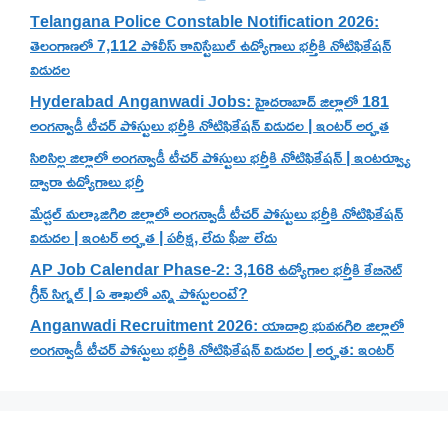
Telangana Police Constable Notification 2026:
తెలంగాణలో 7,112 పోలీస్ కానిస్టేబుల్ ఉద్యోగాలు భర్తీకి నోటిఫికేషన్
విడుదల
Hyderabad Anganwadi Jobs: హైదరాబాద్ జిల్లాలో 181
అంగన్వాడీ టీచర్ పోస్టులు భర్తీకి నోటిఫికేషన్ విడుదల | ఇంటర్ అర్హత
సిరిసిల్ల జిల్లాలో అంగన్వాడీ టీచర్ పోస్టులు భర్తీకి నోటిఫికేషన్ | ఇంటర్వ్యూ
ద్వారా ఉద్యోగాలు భర్తీ
మేడ్చల్ మల్కాజిగిరి జిల్లాలో అంగన్వాడీ టీచర్ పోస్టులు భర్తీకి నోటిఫికేషన్
విడుదల | ఇంటర్ అర్హత | పరీక్ష, లేదు ఫీజు లేదు
AP Job Calendar Phase-2: 3,168 ఉద్యోగాల భర్తీకి కేబినెట్
గ్రీన్ సిగ్నల్ | ఏ శాఖలో ఎన్ని పోస్టులంటే?
Anganwadi Recruitment 2026: యాదాద్రి భువనగిరి జిల్లాలో
అంగన్వాడీ టీచర్ పోస్టులు భర్తీకి నోటిఫికేషన్ విడుదల | అర్హత: ఇంటర్