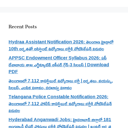
Recent Posts
Hydraa Assistant Notification 2026: తెలంగాణ హైడ్రాలో
10th అర్హతతో అసిస్టెంట్ ఉద్యోగాలు భర్తీకి నోటిఫికేషన్ విడుదల
APPSC Endowment Officer Syllabus 2026: ఏపీ
దేవాదాయ శాఖ ఎగ్జిక్యూటివ్ ఆఫీసర్ గ్రేడ్-3 సిలబస్ | Download
PDF
తెలంగాణలో 7,112 కానిస్టేబుల్ ఉద్యోగాలు భర్తీ | అర్హతలు, వయస్సు,
సిలబస్, ఎంపిక విధానం, దరఖాస్తు విధానం
Telangana Police Constable Notification 2026:
తెలంగాణలో 7,112 పోలీస్ కానిస్టేబుల్ ఉద్యోగాలు భర్తీకి నోటిఫికేషన్
విడుదల
Hyderabad Anganwadi Jobs: హైదరాబాద్ జిల్లాలో 181
అంగన్వాడీ టీచర్ పోస్టులు భర్తీకి నోటిఫికేషన్ విడుదల | ఇంటర్ అర్హత