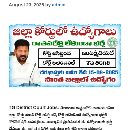
August 23, 2025
by
admin
TG District Court Jobs: తెలంగాణ రాష్ట్రంలోని నారాయణపేట
జిల్లా కోర్టు నుండి కోర్ట్ అసిస్టెంట్, కోర్ట్ అటెండెంట్ ఉద్యోగాలు భర్తీకి
నోటిఫికేషన్ విడుదలైంది. తాత్కాలిక ప్రాతిపదికన ఈ ఉద్యోగాలను భర్తీ
చేస్తున్నారు. అర్హత కలిగిన అభ్యర్థులు ఆఫ్ లైన్ ద్వారా దరఖాస్తు