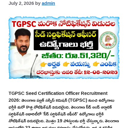
July 2, 2026
by
admin
TGPSC Seed Certification Officer Recruitment
2026: తెలంగాణ పబ్లిక్ సర్వీస్ కమిషన్ (TGPSC) నుంచి ఉద్యోగాలు
భర్తీకి మరో కొత్త నోటిఫికేషన్ విడుదలైంది. తెలంగాణ సీడ్ అండ్ ఆర్గానిక్
సర్టిఫికేషన్ అథారిటీలో ‘సీడ్ సర్టిఫికేషన్ ఆఫీసర్’ ఉద్యోగాలు భర్తీకి
నోటిఫికేషన్ విడుదలైంది. మొత్తం 19 పోస్టులను భర్తీ చేస్తున్నారు. తెలంగాణ
రాష్ట్రంలోని 33 జిల్లాల అభ్యర్థులు దరఖాస్తు చేసుకోవచ్చు. అర్హత కలిగిన