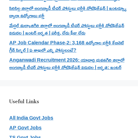
సిరిసిల్ల జిల్లాలో అంగన్వాడీ టీచర్ పోస్టులు భర్తీకి నోటిఫికేషన్ | ఇంటర్వ్యూ
ద్వారా ఉద్యోగాలు భర్తీ
మేడ్చల్ మల్కాజిగిరి జిల్లాలో అంగన్వాడీ టీచర్ పోస్టులు భర్తీకి నోటిఫికేషన్
విడుదల | ఇంటర్ అర్హత | పరీక్ష, లేదు ఫీజు లేదు
AP Job Calendar Phase-2: 3,168 ఉద్యోగాల భర్తీకి కేబినెట్
గ్రీన్ సిగ్నల్ | ఏ శాఖలో ఎన్ని పోస్టులంటే?
Anganwadi Recruitment 2026: యాదాద్రి భువనగిరి జిల్లాలో
అంగన్వాడీ టీచర్ పోస్టులు భర్తీకి నోటిఫికేషన్ విడుదల | అర్హత: ఇంటర్
Useful Links
All India Govt Jobs
AP Govt Jobs
TS Govt Jobs