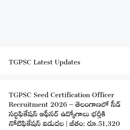
TGPSC Latest Updates
TGPSC Seed Certification Officer
Recruitment 2026 – తెలంగాణలో సీడ్
సర్టిఫికేషన్ ఆఫీసర్ ఉద్యోగాలు భర్తీకి
నోటిఫికేషన్ విడుదల | జీతం: రూ.51,320