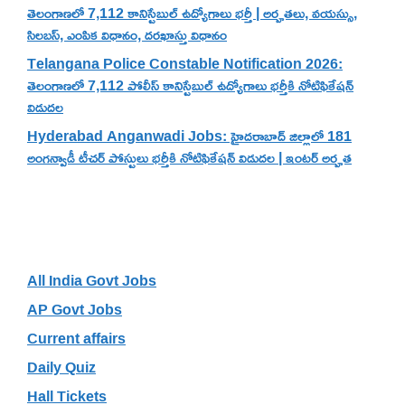
తెలంగాణలో 7,112 కానిస్టేబుల్ ఉద్యోగాలు భర్తీ | అర్హతలు, వయస్సు,
సిలబస్, ఎంపిక విధానం, దరఖాస్తు విధానం
Telangana Police Constable Notification 2026:
తెలంగాణలో 7,112 పోలీస్ కానిస్టేబుల్ ఉద్యోగాలు భర్తీకి నోటిఫికేషన్
విడుదల
Hyderabad Anganwadi Jobs: హైదరాబాద్ జిల్లాలో 181
అంగన్వాడీ టీచర్ పోస్టులు భర్తీకి నోటిఫికేషన్ విడుదల | ఇంటర్ అర్హత
Categories
All India Govt Jobs
AP Govt Jobs
Current affairs
Daily Quiz
Hall Tickets