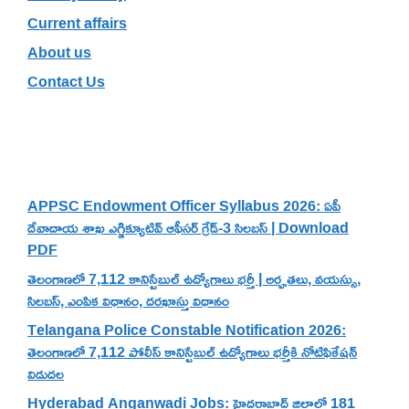
Current affairs
About us
Contact Us
Recent Posts
APPSC Endowment Officer Syllabus 2026: ఏపీ
దేవాదాయ శాఖ ఎగ్జిక్యూటివ్ ఆఫీసర్ గ్రేడ్-3 సిలబస్ | Download
PDF
తెలంగాణలో 7,112 కానిస్టేబుల్ ఉద్యోగాలు భర్తీ | అర్హతలు, వయస్సు,
సిలబస్, ఎంపిక విధానం, దరఖాస్తు విధానం
Telangana Police Constable Notification 2026:
తెలంగాణలో 7,112 పోలీస్ కానిస్టేబుల్ ఉద్యోగాలు భర్తీకి నోటిఫికేషన్
విడుదల
Hyderabad Anganwadi Jobs: హైదరాబాద్ జిల్లాలో 181