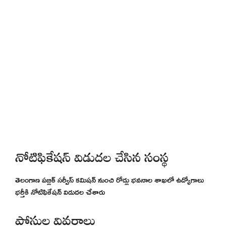
నోటిఫికేషన్ విడుదల చేసిన సంస్థ
తెలంగాణ పబ్లిక్ సర్వీస్ కమిషన్ నుంచి రోడ్లు భవనాల శాఖలో ఉద్యోగాలు
భర్తీకి నోటిఫికేషన్ విడుదల చేశారు
పోస్టుల వివరాలు