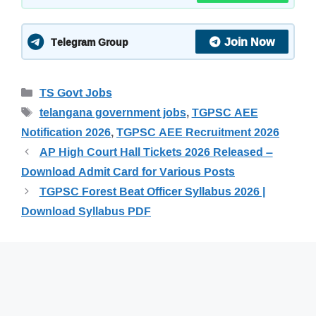
Join Now
Telegram Group
Categories
TS Govt Jobs
Tags
telangana government jobs
,
TGPSC AEE
Notification 2026
,
TGPSC AEE Recruitment 2026
AP High Court Hall Tickets 2026 Released –
Download Admit Card for Various Posts
TGPSC Forest Beat Officer Syllabus 2026 |
Download Syllabus PDF