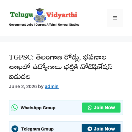
Skip
to
content
Menu
TGPSC: తెలంగాణ రోడ్లు, భవనాల
శాఖలో ఉద్యోగాలు భర్తీకి నోటిఫికేషన్
విడుదల
June 2, 2026
by
admin
Join Now
WhatsApp Group
Join Now
Telegram Group