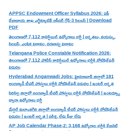
APPSC Endowment Officer Syllabus 2026: ఏపీ
దేవాదాయ శాఖ ఎగ్జిక్యూటివ్ ఆఫీసర్ గ్రేడ్-3 సిలబస్ | Download
PDF
తెలంగాణలో 7,112 కానిస్టేబుల్ ఉద్యోగాలు భర్తీ | అర్హతలు, వయస్సు,
సిలబస్, ఎంపిక విధానం, దరఖాస్తు విధానం
Telangana Police Constable Notification 2026:
తెలంగాణలో 7,112 పోలీస్ కానిస్టేబుల్ ఉద్యోగాలు భర్తీకి నోటిఫికేషన్
విడుదల
Hyderabad Anganwadi Jobs: హైదరాబాద్ జిల్లాలో 181
అంగన్వాడీ టీచర్ పోస్టులు భర్తీకి నోటిఫికేషన్ విడుదల | ఇంటర్ అర్హత
సిరిసిల్ల జిల్లాలో అంగన్వాడీ టీచర్ పోస్టులు భర్తీకి నోటిఫికేషన్ | ఇంటర్వ్యూ
ద్వారా ఉద్యోగాలు భర్తీ
మేడ్చల్ మల్కాజిగిరి జిల్లాలో అంగన్వాడీ టీచర్ పోస్టులు భర్తీకి నోటిఫికేషన్
విడుదల | ఇంటర్ అర్హత | పరీక్ష, లేదు ఫీజు లేదు
AP Job Calendar Phase-2: 3,168 ఉద్యోగాల భర్తీకి కేబినెట్