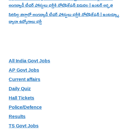
అంగన్వాడీ టీచర్ పోస్టులు భర్తీకి నోటిఫికేషన్ విడుదల | ఇంటర్ అర్హత
సిరిసిల్ల జిల్లాలో అంగన్వాడీ టీచర్ పోస్టులు భర్తీకి నోటిఫికేషన్ | ఇంటర్వ్యూ
ద్వారా ఉద్యోగాలు భర్తీ
Categories
All India Govt Jobs
AP Govt Jobs
Current affairs
Daily Quiz
Hall Tickets
Police/Defence
Results
TS Govt Jobs