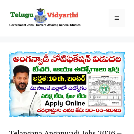
Skip
to
content
Menu
Telangana Anganwadi Jobs 2026 –