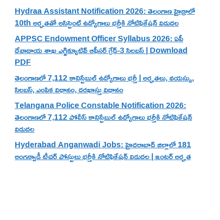
Hydraa Assistant Notification 2026: తెలంగాణ హైడ్రాలో
10th అర్హతతో అసిస్టెంట్ ఉద్యోగాలు భర్తీకి నోటిఫికేషన్ విడుదల
APPSC Endowment Officer Syllabus 2026: ఏపీ
దేవాదాయ శాఖ ఎగ్జిక్యూటివ్ ఆఫీసర్ గ్రేడ్-3 సిలబస్ | Download
PDF
తెలంగాణలో 7,112 కానిస్టేబుల్ ఉద్యోగాలు భర్తీ | అర్హతలు, వయస్సు,
సిలబస్, ఎంపిక విధానం, దరఖాస్తు విధానం
Telangana Police Constable Notification 2026:
తెలంగాణలో 7,112 పోలీస్ కానిస్టేబుల్ ఉద్యోగాలు భర్తీకి నోటిఫికేషన్
విడుదల
Hyderabad Anganwadi Jobs: హైదరాబాద్ జిల్లాలో 181
అంగన్వాడీ టీచర్ పోస్టులు భర్తీకి నోటిఫికేషన్ విడుదల | ఇంటర్ అర్హత
Categories