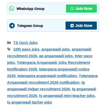
Join Now
WhatsApp Group
Join Now
Telegram Group
Categories
TS Govt Jobs
Tags
10th pass jobs
,
anganwadi jobs
,
anganwadi
recruitment 2026
,
ap anganwadi jobs
,
Inter pass
jobs
,
Telangana Anganwadi Jobs Recruitment
Notification 2026
,
telangana anganwadi notice
2026
,
telangana anganwadi notification
,
Telangana
Anganwadi recruitment 2026 notification
,
tg
anganwadi helper recruitment 2026
,
tg anganwadi
recruitment 2026
,
ts anganwadi mini teacher jobs
,
ts anganwadi tacher jobs