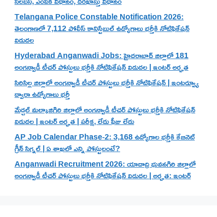
సిలబస్, ఎంపిక విధానం, దరఖాస్తు విధానం
Telangana Police Constable Notification 2026:
తెలంగాణలో 7,112 పోలీస్ కానిస్టేబుల్ ఉద్యోగాలు భర్తీకి నోటిఫికేషన్
విడుదల
Hyderabad Anganwadi Jobs: హైదరాబాద్ జిల్లాలో 181
అంగన్వాడీ టీచర్ పోస్టులు భర్తీకి నోటిఫికేషన్ విడుదల | ఇంటర్ అర్హత
సిరిసిల్ల జిల్లాలో అంగన్వాడీ టీచర్ పోస్టులు భర్తీకి నోటిఫికేషన్ | ఇంటర్వ్యూ
ద్వారా ఉద్యోగాలు భర్తీ
మేడ్చల్ మల్కాజిగిరి జిల్లాలో అంగన్వాడీ టీచర్ పోస్టులు భర్తీకి నోటిఫికేషన్
విడుదల | ఇంటర్ అర్హత | పరీక్ష, లేదు ఫీజు లేదు
AP Job Calendar Phase-2: 3,168 ఉద్యోగాల భర్తీకి కేబినెట్
గ్రీన్ సిగ్నల్ | ఏ శాఖలో ఎన్ని పోస్టులంటే?
Anganwadi Recruitment 2026: యాదాద్రి భువనగిరి జిల్లాలో
అంగన్వాడీ టీచర్ పోస్టులు భర్తీకి నోటిఫికేషన్ విడుదల | అర్హత: ఇంటర్