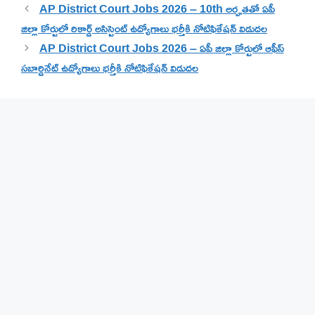
AP District Court Jobs 2026 – 10th అర్హతతో ఏపీ
జిల్లా కోర్టులో రికార్డ్ అసిస్టెంట్ ఉద్యోగాలు భర్తీకి నోటిఫికేషన్ విడుదల
AP District Court Jobs 2026 – ఏపీ జిల్లా కోర్టులో ఆఫీస్
సబార్డినేట్ ఉద్యోగాలు భర్తీకి నోటిఫికేషన్ విడుదల