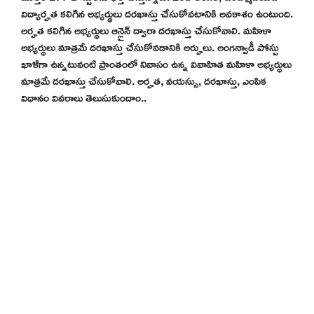
విద్యార్హత కలిగిన అభ్యర్థులు దరఖాస్తు చేసుకోవటానికి అవకాశం ఉంటుంది.
అర్హత కలిగిన అభ్యర్థులు ఆన్లైన్ ద్వారా దరఖాస్తు చేసుకోవాలి. మహిళా
అభ్యర్థులు మాత్రమే దరఖాస్తు చేసుకోవడానికి అర్హులు. అంగన్వాడీ పోస్టు
ఖాళీగా ఉన్నటువంటి ప్రాంతంలో నివాసం ఉన్న వివాహిత మహిళా అభ్యర్థులు
మాత్రమే దరఖాస్తు చేసుకోవాలి. అర్హత, వయస్సు, దరఖాస్తు, ఎంపిక
విధానం వివరాలు తెలుసుకుందాం..