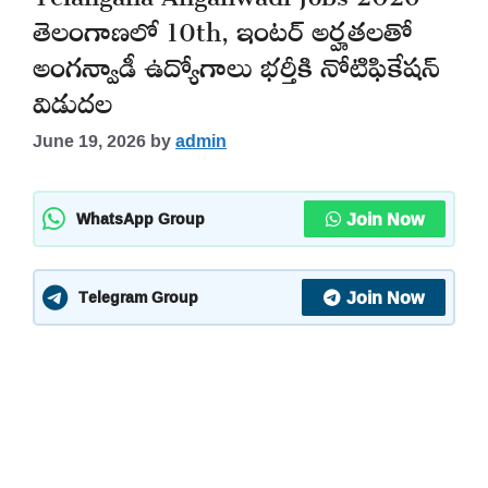
తెలంగాణలో 10th, ఇంటర్ అర్హతలతో
అంగన్వాడీ ఉద్యోగాలు భర్తీకి నోటిఫికేషన్
విడుదల
June 19, 2026
by
admin
Join Now
WhatsApp Group
Join Now
Telegram Group