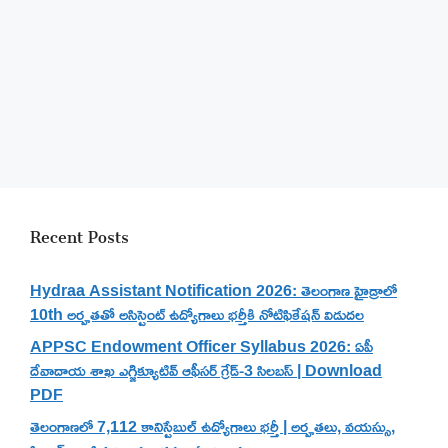
Recent Posts
Hydraa Assistant Notification 2026: తెలంగాణ హైడ్రాలో
10th అర్హతతో అసిస్టెంట్ ఉద్యోగాలు భర్తీకి నోటిఫికేషన్ విడుదల
APPSC Endowment Officer Syllabus 2026: ఏపీ
దేవాదాయ శాఖ ఎగ్జిక్యూటివ్ ఆఫీసర్ గ్రేడ్-3 సిలబస్ | Download
PDF
తెలంగాణలో 7,112 కానిస్టేబుల్ ఉద్యోగాలు భర్తీ | అర్హతలు, వయస్సు,