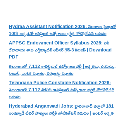
Recent Posts
Hydraa Assistant Notification 2026: తెలంగాణ హైడ్రాలో
10th అర్హతతో అసిస్టెంట్ ఉద్యోగాలు భర్తీకి నోటిఫికేషన్ విడుదల
APPSC Endowment Officer Syllabus 2026: ఏపీ
దేవాదాయ శాఖ ఎగ్జిక్యూటివ్ ఆఫీసర్ గ్రేడ్-3 సిలబస్ | Download
PDF
తెలంగాణలో 7,112 కానిస్టేబుల్ ఉద్యోగాలు భర్తీ | అర్హతలు, వయస్సు,
సిలబస్, ఎంపిక విధానం, దరఖాస్తు విధానం
Telangana Police Constable Notification 2026:
తెలంగాణలో 7,112 పోలీస్ కానిస్టేబుల్ ఉద్యోగాలు భర్తీకి నోటిఫికేషన్
విడుదల
Hyderabad Anganwadi Jobs: హైదరాబాద్ జిల్లాలో 181
అంగన్వాడీ టీచర్ పోస్టులు భర్తీకి నోటిఫికేషన్ విడుదల | ఇంటర్ అర్హత