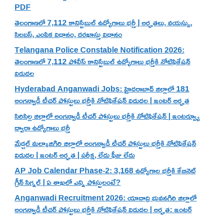
PDF
తెలంగాణలో 7,112 కానిస్టేబుల్ ఉద్యోగాలు భర్తీ | అర్హతలు, వయస్సు,
సిలబస్, ఎంపిక విధానం, దరఖాస్తు విధానం
Telangana Police Constable Notification 2026:
తెలంగాణలో 7,112 పోలీస్ కానిస్టేబుల్ ఉద్యోగాలు భర్తీకి నోటిఫికేషన్
విడుదల
Hyderabad Anganwadi Jobs: హైదరాబాద్ జిల్లాలో 181
అంగన్వాడీ టీచర్ పోస్టులు భర్తీకి నోటిఫికేషన్ విడుదల | ఇంటర్ అర్హత
సిరిసిల్ల జిల్లాలో అంగన్వాడీ టీచర్ పోస్టులు భర్తీకి నోటిఫికేషన్ | ఇంటర్వ్యూ
ద్వారా ఉద్యోగాలు భర్తీ
మేడ్చల్ మల్కాజిగిరి జిల్లాలో అంగన్వాడీ టీచర్ పోస్టులు భర్తీకి నోటిఫికేషన్
విడుదల | ఇంటర్ అర్హత | పరీక్ష, లేదు ఫీజు లేదు
AP Job Calendar Phase-2: 3,168 ఉద్యోగాల భర్తీకి కేబినెట్
గ్రీన్ సిగ్నల్ | ఏ శాఖలో ఎన్ని పోస్టులంటే?
Anganwadi Recruitment 2026: యాదాద్రి భువనగిరి జిల్లాలో
అంగన్వాడీ టీచర్ పోస్టులు భర్తీకి నోటిఫికేషన్ విడుదల | అర్హత: ఇంటర్