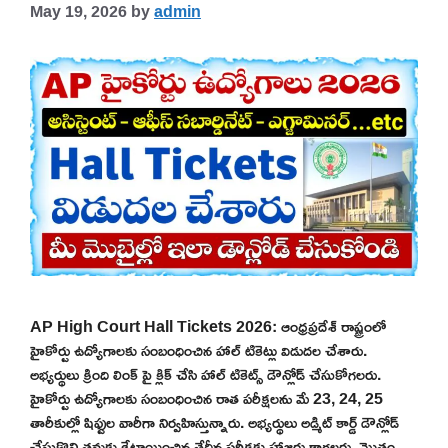
May 19, 2026
by
admin
AP High Court Hall Tickets 2026: ఆంధ్రప్రదేశ్ రాష్ట్రంలో
హైకోర్టు ఉద్యోగాలకు సంబంధించిన హాల్ టికెట్లు విడుదల చేశారు.
అభ్యర్థులు క్రింది లింక్ పై క్లిక్ చేసి హాల్ టికెట్స్ డౌన్లోడ్ చేసుకోగలరు.
హైకోర్టు ఉద్యోగాలకు సంబంధించిన రాత పరీక్షలను మే 23, 24, 25
తారీకుల్లో షిఫ్టుల వారీగా నిర్వహిస్తున్నారు. అభ్యర్థులు అడ్మిట్ కార్డ్ డౌన్లోడ్
చేసుకొని తమకు కేటాయించిన తేదీన పరీక్షకు హాజరు కాగలరు. మొత్తం