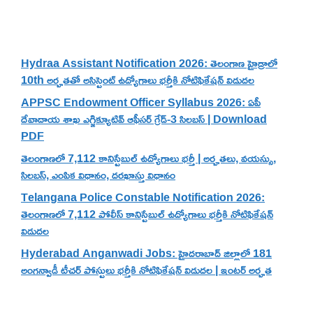
Recent Posts
Hydraa Assistant Notification 2026: తెలంగాణ హైడ్రాలో
10th అర్హతతో అసిస్టెంట్ ఉద్యోగాలు భర్తీకి నోటిఫికేషన్ విడుదల
APPSC Endowment Officer Syllabus 2026: ఏపీ
దేవాదాయ శాఖ ఎగ్జిక్యూటివ్ ఆఫీసర్ గ్రేడ్-3 సిలబస్ | Download
PDF
తెలంగాణలో 7,112 కానిస్టేబుల్ ఉద్యోగాలు భర్తీ | అర్హతలు, వయస్సు,
సిలబస్, ఎంపిక విధానం, దరఖాస్తు విధానం
Telangana Police Constable Notification 2026:
తెలంగాణలో 7,112 పోలీస్ కానిస్టేబుల్ ఉద్యోగాలు భర్తీకి నోటిఫికేషన్
విడుదల
Hyderabad Anganwadi Jobs: హైదరాబాద్ జిల్లాలో 181
అంగన్వాడీ టీచర్ పోస్టులు భర్తీకి నోటిఫికేషన్ విడుదల | ఇంటర్ అర్హత