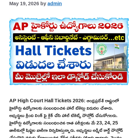
May 19, 2026
by
admin
AP High Court Hall Tickets 2026: ఆంధ్రప్రదేశ్ రాష్ట్రంలో
హైకోర్టు ఉద్యోగాలకు సంబంధించిన హాల్ టికెట్లు విడుదల చేశారు.
అభ్యర్థులు క్రింది లింక్ పై క్లిక్ చేసి హాల్ టికెట్స్ డౌన్లోడ్ చేసుకోగలరు.
హైకోర్టు ఉద్యోగాలకు సంబంధించిన రాత పరీక్షలను మే 23, 24, 25
తారీకుల్లో షిఫ్టుల వారీగా నిర్వహిస్తున్నారు. అభ్యర్థులు అడ్మిట్ కార్డ్ డౌన్లోడ్
చేసుకొని తమకు కేటాయించిన తేదీన పరీక్షకు హాజరు కాగలరు. మొత్తం