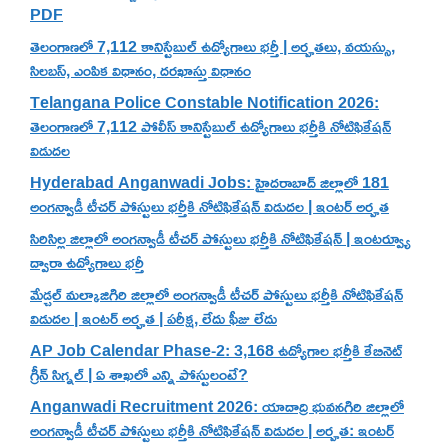
PDF
తెలంగాణలో 7,112 కానిస్టేబుల్ ఉద్యోగాలు భర్తీ | అర్హతలు, వయస్సు,
సిలబస్, ఎంపిక విధానం, దరఖాస్తు విధానం
Telangana Police Constable Notification 2026:
తెలంగాణలో 7,112 పోలీస్ కానిస్టేబుల్ ఉద్యోగాలు భర్తీకి నోటిఫికేషన్
విడుదల
Hyderabad Anganwadi Jobs: హైదరాబాద్ జిల్లాలో 181
అంగన్వాడీ టీచర్ పోస్టులు భర్తీకి నోటిఫికేషన్ విడుదల | ఇంటర్ అర్హత
సిరిసిల్ల జిల్లాలో అంగన్వాడీ టీచర్ పోస్టులు భర్తీకి నోటిఫికేషన్ | ఇంటర్వ్యూ
ద్వారా ఉద్యోగాలు భర్తీ
మేడ్చల్ మల్కాజిగిరి జిల్లాలో అంగన్వాడీ టీచర్ పోస్టులు భర్తీకి నోటిఫికేషన్
విడుదల | ఇంటర్ అర్హత | పరీక్ష, లేదు ఫీజు లేదు
AP Job Calendar Phase-2: 3,168 ఉద్యోగాల భర్తీకి కేబినెట్
గ్రీన్ సిగ్నల్ | ఏ శాఖలో ఎన్ని పోస్టులంటే?
Anganwadi Recruitment 2026: యాదాద్రి భువనగిరి జిల్లాలో
అంగన్వాడీ టీచర్ పోస్టులు భర్తీకి నోటిఫికేషన్ విడుదల | అర్హత: ఇంటర్