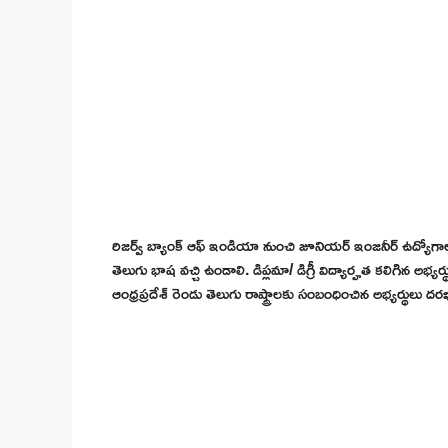
రిజర్వ్ బ్యాంక్ ఆఫ్ ఇండియా నుంచి జూనియర్ ఇంజనీర్ ఉద్యోగాల భర
తెలుగు భాష వచ్చి ఉండాలి. డిప్లమా/ డిగ్రీ విద్యార్హత కలిగిన అభ్యర
ఆంధ్రప్రదేశ్ రెండు తెలుగు రాష్ట్రాలకు సంబంధించిన అభ్యర్థులు దరఖ