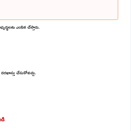
భ్యర్థులను ఎంపిక చేస్తారు.
రఖాస్తు చేసుకోవచ్చు.
ండి