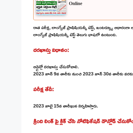
Online
రాత పరీక్ష, లాంగ్వేజ్ ప్రొఫిషియన్సీ టెస్ట్, ఇంటర్వ్యూ ఆధారంగా అ
లాంగ్వేజ్ ప్రొఫిషియన్సీ టెస్ట్ తెలుగు భాషలో ఉంటుంది.
దరఖాస్తు విధానం:
ఆన్లైన్లో దరఖాస్తు చేసుకోవాలి.
2023 జూన్ 9వ తారీకు నుంచి 2023 జూన్ 30వ తారీకు వరకు ద
పరీక్ష తేదీ:
2023 జూలై 15వ తారీఖున నిర్వహిస్తారు.
క్రింది లింక్ పై క్లిక్ చేసి నోటిఫికేషన్ డౌన్లోడ్ చేసుకో