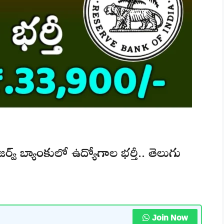
వ్ బ్యాంకులో ఉద్యోగాల భర్తీ.. తెలుగు
Join Now