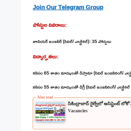
Join Our Telegram Group
పోస్టుల వివరాలు
:
జూనియర్ ఇంజనీర్ (సివిల్/ ఎలక్ట్రికల్): 35 పోస్టులు
విద్యార్హతలు
:
కనీసం 65 శాతం మార్కులతో డిప్లొమా (సివిల్ ఇంజనీరింగ్/ ఎలక్ట్రికల్ 
కనీసం 55 శాతం మార్కులతో డిగ్రీ (సివిల్ ఇంజనీరింగ్/ ఎలక్ట్రికల్ లేద
సికింద్రాబాద్ రైల్వేలో అసిస్టెంట్ 
Vacancies