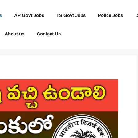
s
AP Govt Jobs
TS Govt Jobs
Police Jobs
D
About us
Contact Us