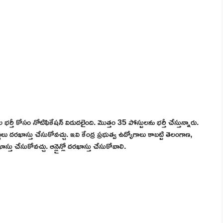
్తీ కోసం నోటిఫికేషన్ విడుదలైంది. మొత్తం 35 పోస్టులను భర్తీ చేస్తున్నారు.
్థులు దరఖాస్తు చేసుకోవచ్చు. ఇవి కేంద్ర ప్రభుత్వ ఉద్యోగాలు కాబట్టి తెలంగాణ,
ాస్తు చేసుకోవచ్చు. ఆన్లైన్లో దరఖాస్తు చేసుకోవాలి.