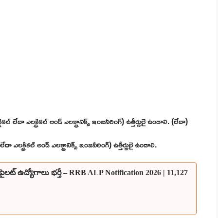
లేదా ఎలక్ట్రికల్ అండ్ ఎలక్ట్రానిక్స్ ఇంజనీరింగ్) ఉత్తీర్ణులై ఉండాలి. (లేదా)
ా ఎలక్ట్రికల్ అండ్ ఎలక్ట్రానిక్స్ ఇంజనీరింగ్) ఉత్తీర్ణులై ఉండాలి.
లోకో పైలట్ ఉద్యోగాలు భర్తీ – RRB ALP Notification 2026 | 11,127