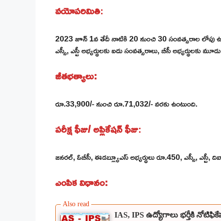
వయోపరిమితి
:
2023 జూన్ 1వ తేదీ నాటికి 20 నుంచి 30 సంవత్సరాల లోపు ఉన్న
ఎస్సీ, ఎస్టీ అభ్యర్థులకు ఐదు సంవత్సరాలు, బీసీ అభ్యర్థులకు
జీతభత్యాలు:
రూ.33,900/- నుంచి రూ.71,032/- వరకు ఉంటుంది.
పరీక్ష ఫీజు/ అప్లికేషన్ ఫీజు
:
జనరల్, ఓబీసీ, ఈడబ్ల్యూఎస్ అభ్యర్థులు రూ.450, ఎస్సీ, ఎస్టీ, దివ్
ఎంపిక విధానం:
IAS, IPS ఉద్యోగాలు భర్తీకి నోటిఫ