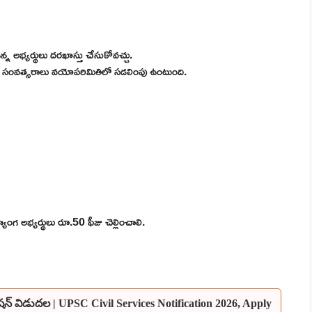
 అభ్యర్థులు దరఖాస్తు చేసుకోవచ్చు.
 మూడు సంవత్సరాలు వయోపరిమితిలో సడలింపు ఉంటుంది.
యాంగ అభ్యర్థులు రూ.50 ఫీజు చెల్లించాలి.
ికేషన్ విడుదల | UPSC Civil Services Notification 2026, Apply