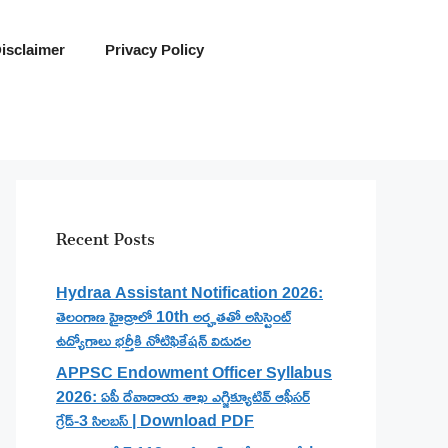
isclaimer
Privacy Policy
Recent Posts
Hydraa Assistant Notification 2026:
తెలంగాణ హైడ్రాలో 10th అర్హతతో అసిస్టెంట్
ఉద్యోగాలు భర్తీకి నోటిఫికేషన్ విడుదల
APPSC Endowment Officer Syllabus
2026: ఏపీ దేవాదాయ శాఖ ఎగ్జిక్యూటివ్ ఆఫీసర్
గ్రేడ్-3 సిలబస్ | Download PDF