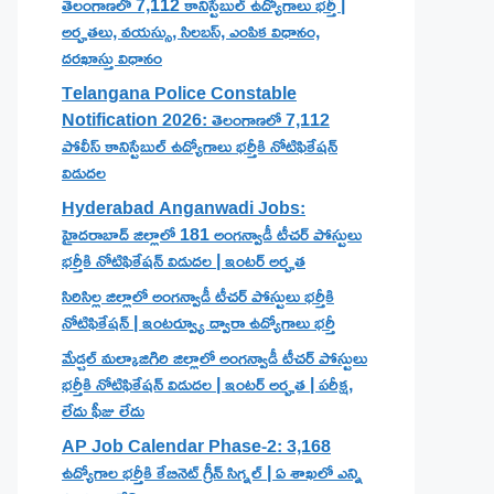
తెలంగాణలో 7,112 కానిస్టేబుల్ ఉద్యోగాలు భర్తీ |
అర్హతలు, వయస్సు, సిలబస్, ఎంపిక విధానం,
దరఖాస్తు విధానం
Telangana Police Constable
Notification 2026: తెలంగాణలో 7,112
పోలీస్ కానిస్టేబుల్ ఉద్యోగాలు భర్తీకి నోటిఫికేషన్
విడుదల
Hyderabad Anganwadi Jobs:
హైదరాబాద్ జిల్లాలో 181 అంగన్వాడీ టీచర్ పోస్టులు
భర్తీకి నోటిఫికేషన్ విడుదల | ఇంటర్ అర్హత
సిరిసిల్ల జిల్లాలో అంగన్వాడీ టీచర్ పోస్టులు భర్తీకి
నోటిఫికేషన్ | ఇంటర్వ్యూ ద్వారా ఉద్యోగాలు భర్తీ
మేడ్చల్ మల్కాజిగిరి జిల్లాలో అంగన్వాడీ టీచర్ పోస్టులు
భర్తీకి నోటిఫికేషన్ విడుదల | ఇంటర్ అర్హత | పరీక్ష,
లేదు ఫీజు లేదు
AP Job Calendar Phase-2: 3,168
ఉద్యోగాల భర్తీకి కేబినెట్ గ్రీన్ సిగ్నల్ | ఏ శాఖలో ఎన్ని