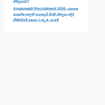
పోస్టులంటే?
Anganwadi Recruitment 2026: యాదాద్రి
భువనగిరి జిల్లాలో అంగన్వాడీ టీచర్ పోస్టులు భర్తీకి
నోటిఫికేషన్ విడుదల | అర్హత: ఇంటర్