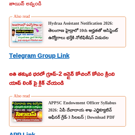
జాయిన్ అవ్వండి
Hydraa Assistant Notification 2026:
తెలంగాణ హైడ్రాలో 10th అర్హతతో అసిస్టెంట్
ఉద్యోగాలు భర్తీకి నోటిఫికేషన్ విడుదల
Telegram Group Link
అతి తక్కువ ధరలో గ్రూప్-2 ఆన్లైన్ కోచింగ్ కోసం క్రింది
యాప్ లింక్ పై క్లిక్ చేయండి
APPSC Endowment Officer Syllabus
2026: ఏపీ దేవాదాయ శాఖ ఎగ్జిక్యూటివ్
ఆఫీసర్ గ్రేడ్-3 సిలబస్ | Download PDF
APP Link