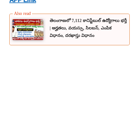
తెలంగాణలో 7,112 కానిస్టేబుల్ ఉద్యోగాలు భర్తీ
| అర్హతలు, వయస్సు, సిలబస్, ఎంపిక
విధానం, దరఖాస్తు విధానం