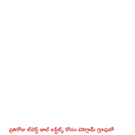
ప్రతిరోజు లేటెస్ట్ జాబ్ అప్డేట్స్ కోసం టెలిగ్రామ్ గ్రూపులో