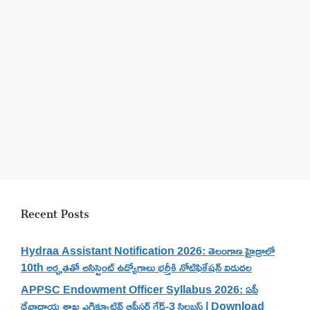
Recent Posts
Hydraa Assistant Notification 2026: తెలంగాణ హైడ్రాలో
10th అర్హతతో అసిస్టెంట్ ఉద్యోగాలు భర్తీకి నోటిఫికేషన్ విడుదల
APPSC Endowment Officer Syllabus 2026: ఏపీ
దేవాదాయ శాఖ ఎగ్జిక్యూటివ్ ఆఫీసర్ గ్రేడ్-3 సిలబస్ | Download