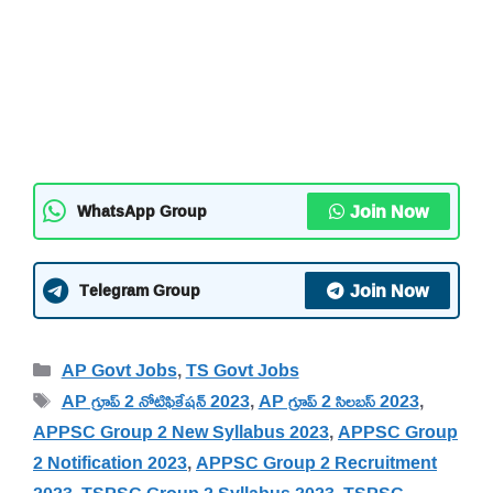
Join Now
WhatsApp Group
Join Now
Telegram Group
Categories
AP Govt Jobs
,
TS Govt Jobs
Tags
AP గ్రూప్ 2 నోటిఫికేషన్ 2023
,
AP గ్రూప్ 2 సిలబస్ 2023
,
APPSC Group 2 New Syllabus 2023
,
APPSC Group
2 Notification 2023
,
APPSC Group 2 Recruitment
2023
,
TSPSC Group 2 Syllabus 2023
,
TSPSC