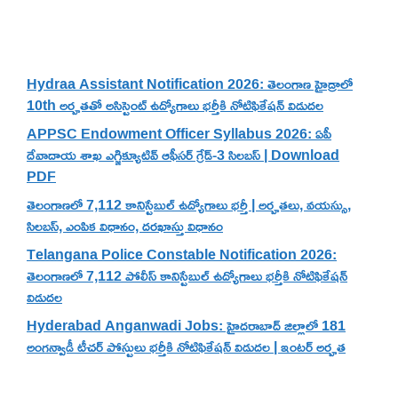
Recent Posts
Hydraa Assistant Notification 2026: తెలంగాణ హైడ్రాలో
10th అర్హతతో అసిస్టెంట్ ఉద్యోగాలు భర్తీకి నోటిఫికేషన్ విడుదల
APPSC Endowment Officer Syllabus 2026: ఏపీ
దేవాదాయ శాఖ ఎగ్జిక్యూటివ్ ఆఫీసర్ గ్రేడ్-3 సిలబస్ | Download
PDF
తెలంగాణలో 7,112 కానిస్టేబుల్ ఉద్యోగాలు భర్తీ | అర్హతలు, వయస్సు,
సిలబస్, ఎంపిక విధానం, దరఖాస్తు విధానం
Telangana Police Constable Notification 2026:
తెలంగాణలో 7,112 పోలీస్ కానిస్టేబుల్ ఉద్యోగాలు భర్తీకి నోటిఫికేషన్
విడుదల
Hyderabad Anganwadi Jobs: హైదరాబాద్ జిల్లాలో 181
అంగన్వాడీ టీచర్ పోస్టులు భర్తీకి నోటిఫికేషన్ విడుదల | ఇంటర్ అర్హత