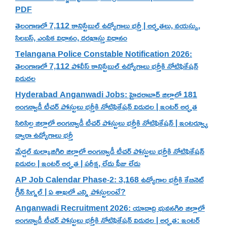
PDF
తెలంగాణలో 7,112 కానిస్టేబుల్ ఉద్యోగాలు భర్తీ | అర్హతలు, వయస్సు,
సిలబస్, ఎంపిక విధానం, దరఖాస్తు విధానం
Telangana Police Constable Notification 2026:
తెలంగాణలో 7,112 పోలీస్ కానిస్టేబుల్ ఉద్యోగాలు భర్తీకి నోటిఫికేషన్
విడుదల
Hyderabad Anganwadi Jobs: హైదరాబాద్ జిల్లాలో 181
అంగన్వాడీ టీచర్ పోస్టులు భర్తీకి నోటిఫికేషన్ విడుదల | ఇంటర్ అర్హత
సిరిసిల్ల జిల్లాలో అంగన్వాడీ టీచర్ పోస్టులు భర్తీకి నోటిఫికేషన్ | ఇంటర్వ్యూ
ద్వారా ఉద్యోగాలు భర్తీ
మేడ్చల్ మల్కాజిగిరి జిల్లాలో అంగన్వాడీ టీచర్ పోస్టులు భర్తీకి నోటిఫికేషన్
విడుదల | ఇంటర్ అర్హత | పరీక్ష, లేదు ఫీజు లేదు
AP Job Calendar Phase-2: 3,168 ఉద్యోగాల భర్తీకి కేబినెట్
గ్రీన్ సిగ్నల్ | ఏ శాఖలో ఎన్ని పోస్టులంటే?
Anganwadi Recruitment 2026: యాదాద్రి భువనగిరి జిల్లాలో
అంగన్వాడీ టీచర్ పోస్టులు భర్తీకి నోటిఫికేషన్ విడుదల | అర్హత: ఇంటర్