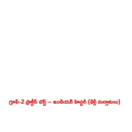
గ్రూప్-2 ప్రాక్టీస్ టెస్ట్ – ఇండియన్ హిస్టరీ (ఢిల్లీ సుల్తానులు)