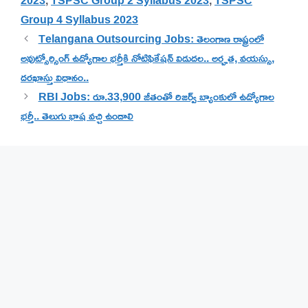
Group 4 Syllabus 2023
Telangana Outsourcing Jobs: తెలంగాణ రాష్ట్రంలో
అవుట్సోర్సింగ్ ఉద్యోగాల భర్తీకి నోటిఫికేషన్ విడుదల.. అర్హత, వయస్సు,
దరఖాస్తు విధానం..
RBI Jobs: రూ.33,900 జీతంతో రిజర్వ్ బ్యాంకులో ఉద్యోగాల
భర్తీ.. తెలుగు భాష వచ్చి ఉండాలి