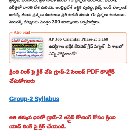
పరీక్షలో భారత దేశ మరియు ఆంధ్రప్రదేశ్ ఆర్థిక వ్యవస్థ, సైన్స్ అండ్ టెక్నాలజీ
టాపిక్స్ నుంచి ప్రశ్నలు ఉంటాయి ప్రతి టాపిక్ నుంచి 75 ప్రశ్నలు ఉంటాయి.
మెయిన్స్ పరీక్షలను మొత్తం 300 మార్కులకు నిర్వహిస్తారు.
AP Job Calendar Phase-2: 3,168
ఉద్యోగాల భర్తీకి కేబినెట్ గ్రీన్ సిగ్నల్ | ఏ శాఖలో
ఎన్ని పోస్టులంటే?
క్రింది లింక్ పై క్లిక్ చేసి గ్రూప్-2 సిలబస్ PDF డౌన్లోడ్
చేసుకోగలరు
Group-2 Syllabus
అతి తక్కువ ధరలో గ్రూప్-2 ఆన్లైన్ కోచింగ్ కోసం క్రింది
యాప్ లింక్ పై క్లిక్ చేయండి.