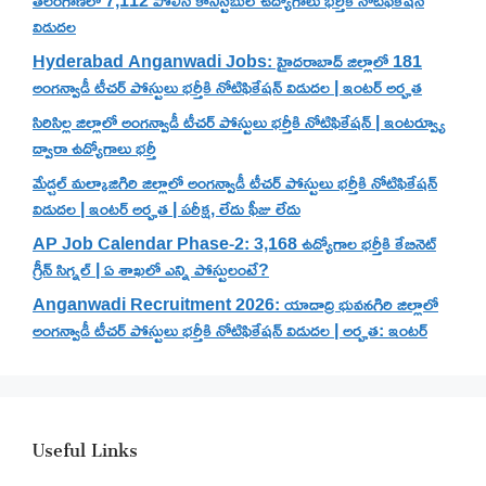
విడుదల
Hyderabad Anganwadi Jobs: హైదరాబాద్ జిల్లాలో 181
అంగన్వాడీ టీచర్ పోస్టులు భర్తీకి నోటిఫికేషన్ విడుదల | ఇంటర్ అర్హత
సిరిసిల్ల జిల్లాలో అంగన్వాడీ టీచర్ పోస్టులు భర్తీకి నోటిఫికేషన్ | ఇంటర్వ్యూ
ద్వారా ఉద్యోగాలు భర్తీ
మేడ్చల్ మల్కాజిగిరి జిల్లాలో అంగన్వాడీ టీచర్ పోస్టులు భర్తీకి నోటిఫికేషన్
విడుదల | ఇంటర్ అర్హత | పరీక్ష, లేదు ఫీజు లేదు
AP Job Calendar Phase-2: 3,168 ఉద్యోగాల భర్తీకి కేబినెట్
గ్రీన్ సిగ్నల్ | ఏ శాఖలో ఎన్ని పోస్టులంటే?
Anganwadi Recruitment 2026: యాదాద్రి భువనగిరి జిల్లాలో
అంగన్వాడీ టీచర్ పోస్టులు భర్తీకి నోటిఫికేషన్ విడుదల | అర్హత: ఇంటర్
Useful Links