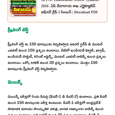
2026: ఏపీ దేవాదాయ శాఖ ఎగ్జిక్యూటివ్
ఆఫీసర్ గ్రేడ్-3 సిలబస్ | Download PDF
స్క్రీనింగ్ టెస్ట్
స్క్రీనింగ్ టెస్ట్ ను 150 మార్కులకు నిర్వహిస్తారు జనరల్ స్టడీస్ & మెంటల్
ఎబిలిటీ నుంచి 150 ప్రశ్నలు ఉంటాయి. వీటిలో ఇండియన్ హిస్టరీ, జాగ్రఫీ,
ఇండియన్ సొసైటీ, కరెంట్ అఫైర్స్, మెంటల్ ఎబిలిటీ టాపిక్స్ నుంచి ప్రశ్నలు
ఉంటాయి. ఒక్కో టాపిక్ నుంచి 30 ప్రశ్నలు ఉంటాయి. మొత్తం 150
మార్కులకు స్క్రీనింగ్ టెస్ట్ నిర్వహిస్తారు.
మెయిన్స్
మెయిన్స్ పరీక్షలో రెండు పేపర్లు (పేపర్-1 & పేపర్-2) ఉంటాయి. ప్రతి పేపర్
నుంచి 150 మార్కులకు పరీక్ష ఉంటుంది. పేపర్-1 పరీక్షలో ఆంధ్రప్రదేశ్
సామాజిక మరియు సాంస్కృతిక చరిత్ర, భారత రాజ్యాంగం టాపిక్స్ నుంచి
ప్రశ్నలు ఉంటాయి. ప్రతి టాపిక్ నుంచి 75 ప్రశ్నలు ఉంటాయి. పేపర్-2