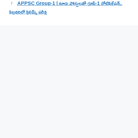
APPSC Group-1 | నూరు పోస్టులతో గ్రూప్-1 నోటిఫికేషన్..
ఫిబ్రవరిలో ప్రిలిమ్స్ పరీక్ష