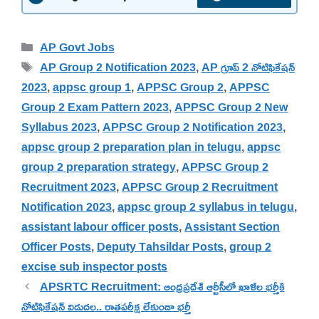
Categories
AP Govt Jobs
Tags
AP Group 2 Notification 2023
,
AP గ్రూప్ 2 నోటిఫికేషన్
2023
,
appsc group 1
,
APPSC Group 2
,
APPSC
Group 2 Exam Pattern 2023
,
APPSC Group 2 New
Syllabus 2023
,
APPSC Group 2 Notification 2023
,
appsc group 2 preparation plan in telugu
,
appsc
group 2 preparation strategy
,
APPSC Group 2
Recruitment 2023
,
APPSC Group 2 Recruitment
Notification 2023
,
appsc group 2 syllabus in telugu
,
assistant labour officer posts
,
Assistant Section
Officer Posts
,
Deputy Tahsildar Posts
,
group 2
excise sub inspector posts
APSRTC Recruitment: ఆంధ్రప్రదేశ్ ఆర్టీసీలో ఖాళీల భర్తీకి
నోటిఫికేషన్ విడుదల.. రాతపరీక్ష లేకుండా భర్తీ