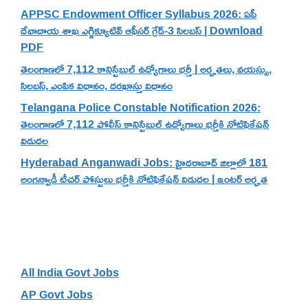
APPSC Endowment Officer Syllabus 2026: ఏపీ
దేవాదాయ శాఖ ఎగ్జిక్యూటివ్ ఆఫీసర్ గ్రేడ్-3 సిలబస్ | Download
PDF
తెలంగాణలో 7,112 కానిస్టేబుల్ ఉద్యోగాలు భర్తీ | అర్హతలు, వయస్సు,
సిలబస్, ఎంపిక విధానం, దరఖాస్తు విధానం
Telangana Police Constable Notification 2026:
తెలంగాణలో 7,112 పోలీస్ కానిస్టేబుల్ ఉద్యోగాలు భర్తీకి నోటిఫికేషన్
విడుదల
Hyderabad Anganwadi Jobs: హైదరాబాద్ జిల్లాలో 181
అంగన్వాడీ టీచర్ పోస్టులు భర్తీకి నోటిఫికేషన్ విడుదల | ఇంటర్ అర్హత
Categories
All India Govt Jobs
AP Govt Jobs