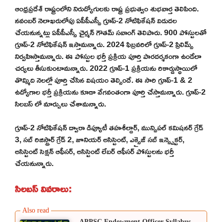
ఆంధ్రప్రదేశ్ రాష్ట్రంలోని నిరుద్యోగులకు రాష్ట్ర ప్రభుత్వం శుభవార్త తెలిపింది.
నవంబర్ నెలాఖరులోపు ఏపీపీఎస్సీ గ్రూప్-2 నోటిఫికేషన్ విడుదల
చేయనున్నట్లు ఏపీపీఎస్సీ చైర్మన్ గౌతమ్ సవాంగ్ తెలిపారు. 900 పోస్టులతో
గ్రూప్-2 నోటిఫికేషన్ ఇస్తామన్నారు. 2024 ఫిబ్రవరిలో గ్రూప్-2 ప్రిలిమ్స్
నిర్వహిస్తామన్నారు. ఈ పోస్టుల భర్తీ ప్రక్రియ పూర్తి పారదర్శకంగా ఉండేలా
చర్యలు తీసుకుంటామన్నారు. 2022 గ్రూప్-1 ప్రక్రియను రికార్డుస్థాయిలో
తొమ్మిది నెలల్లో పూర్తి చేసిన విషయం తెల్సిందే. ఈ సారి గ్రూప్-1 & 2
ఉద్యోగాల భర్తీ ప్రక్రియను కూడా వేగవంతంగా పూర్తి చేస్తామన్నారు. గ్రూప్-2
సిలబస్ లో మార్పులు చేశామన్నారు.
గ్రూప్-2 నోటిఫికేషన్ ద్వారా డిప్యూటీ తహశీల్దార్, మున్సిపల్ కమిషనర్ గ్రేడ్
3, సబ్ రిజిస్ట్రార్ గ్రేడ్ 2, జూనియర్ అసిస్టెంట్, ఎక్సైజ్ సబ్ ఇన్స్పెక్టర్,
అసిస్టెంట్ సెక్షన్ ఆఫీసర్, అసిస్టెంట్ లేబర్ ఆఫీసర్ పోస్టులను భర్తీ
చేయనున్నారు.
సిలబస్ వివరాలు:
APPSC Endowment Officer Syllabus