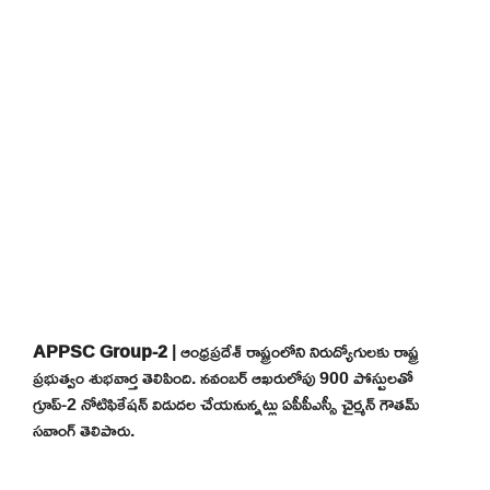
APPSC Group-2
| ఆంధ్రప్రదేశ్ రాష్ట్రంలోని నిరుద్యోగులకు రాష్ట్ర
ప్రభుత్వం శుభవార్త తెలిపింది. నవంబర్ ఆఖరులోపు 900 పోస్టులతో
గ్రూప్-2 నోటిఫికేషన్ విడుదల చేయనున్నట్లు ఏపీపీఎస్సీ చైర్మన్ గౌతమ్
సవాంగ్ తెలిపారు.