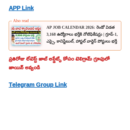
APP Link
AP JOB CALENDAR 2026: రెండో విడత
3,168 ఉద్యోగాలు భర్తీకి నోటిఫికేషన్లు | గ్రూప్-1,
ఎస్సై, కానిస్టేబుల్, హాస్టల్ వార్డెన్ పోస్టులు భర్తీ
ప్రతిరోజు లేటెస్ట్ జాబ్ అప్డేట్స్ కోసం టెలిగ్రామ్ గ్రూపులో
జాయిన్ అవ్వండి
Telegram Group Link