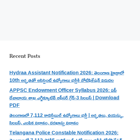
Recent Posts
Hydraa Assistant Notification 2026: తెలంగాణ హైడ్రాలో
10th అర్హతతో అసిస్టెంట్ ఉద్యోగాలు భర్తీకి నోటిఫికేషన్ విడుదల
APPSC Endowment Officer Syllabus 2026: ఏపీ
దేవాదాయ శాఖ ఎగ్జిక్యూటివ్ ఆఫీసర్ గ్రేడ్-3 సిలబస్ | Download
PDF
తెలంగాణలో 7,112 కానిస్టేబుల్ ఉద్యోగాలు భర్తీ | అర్హతలు, వయస్సు,
సిలబస్, ఎంపిక విధానం, దరఖాస్తు విధానం
Telangana Police Constable Notification 2026:
తెలంగాణలో 7,112 పోలీస్ కానిస్టేబుల్ ఉద్యోగాలు భర్తీకి నోటిఫికేషన్