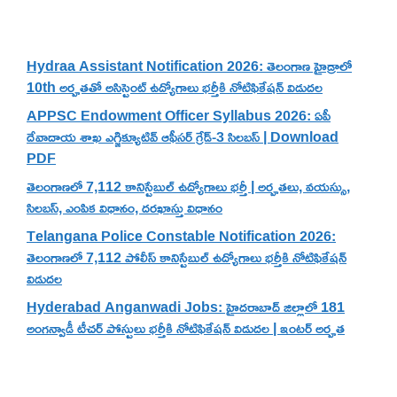
Recent Posts
Hydraa Assistant Notification 2026: తెలంగాణ హైడ్రాలో
10th అర్హతతో అసిస్టెంట్ ఉద్యోగాలు భర్తీకి నోటిఫికేషన్ విడుదల
APPSC Endowment Officer Syllabus 2026: ఏపీ
దేవాదాయ శాఖ ఎగ్జిక్యూటివ్ ఆఫీసర్ గ్రేడ్-3 సిలబస్ | Download
PDF
తెలంగాణలో 7,112 కానిస్టేబుల్ ఉద్యోగాలు భర్తీ | అర్హతలు, వయస్సు,
సిలబస్, ఎంపిక విధానం, దరఖాస్తు విధానం
Telangana Police Constable Notification 2026:
తెలంగాణలో 7,112 పోలీస్ కానిస్టేబుల్ ఉద్యోగాలు భర్తీకి నోటిఫికేషన్
విడుదల
Hyderabad Anganwadi Jobs: హైదరాబాద్ జిల్లాలో 181
అంగన్వాడీ టీచర్ పోస్టులు భర్తీకి నోటిఫికేషన్ విడుదల | ఇంటర్ అర్హత
Categories