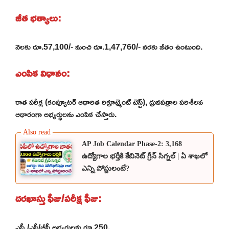
జీత భత్యాలు:
నెలకు రూ.57,100/- నుంచి రూ.1,47,760/- వరకు జీతం ఉంటుంది.
ఎంపిక విధానం:
రాత పరీక్ష (కంప్యూటర్ ఆధారిత రిక్రూట్మెంట్ టెస్ట్), ధ్రువపత్రాల పరిశీలన
ఆధారంగా అభ్యర్థులను ఎంపిక చేస్తారు.
AP Job Calendar Phase-2: 3,168
ఉద్యోగాల భర్తీకి కేబినెట్ గ్రీన్ సిగ్నల్ | ఏ శాఖలో
ఎన్ని పోస్టులంటే?
దరఖాస్తు ఫీజు/పరీక్ష ఫీజు:
ఎస్సీ/ఎస్టీ/బీసీ అభ్యర్థులకు రూ.250.