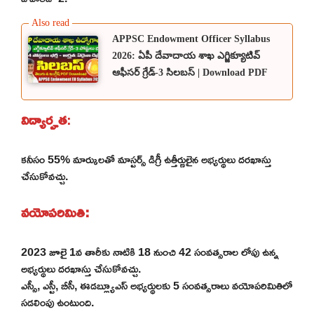
APPSC Endowment Officer Syllabus
2026: ఏపీ దేవాదాయ శాఖ ఎగ్జిక్యూటివ్
ఆఫీసర్ గ్రేడ్-3 సిలబస్ | Download PDF
విద్యార్హత
:
కనీసం 55% మార్కులతో మాస్టర్స్ డిగ్రీ ఉత్తీర్ణులైన అభ్యర్థులు దరఖాస్తు
చేసుకోవచ్చు.
వయోపరిమితి:
2023 జూలై 1వ తారీకు నాటికి 18 నుంచి 42 సంవత్సరాల లోపు ఉన్న
అభ్యర్థులు దరఖాస్తు చేసుకోవచ్చు.
ఎస్సీ, ఎస్టీ, బీసీ, ఈడబ్ల్యూఎస్ అభ్యర్థులకు 5 సంవత్సరాలు వయోపరిమితిలో
సడలింపు ఉంటుంది.