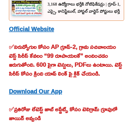
3,168 ఉద్యోగాలు భర్తీకి నోటిఫికేషన్లు | గ్రూప్-1,
ఎస్సై, కానిస్టేబుల్, హాస్టల్ వార్డెన్ పోస్టులు భర్తీ
Official Website
✅నిరుద్యోగుల కోసం AP గ్రూప్-2, గ్రామ సచివాలయం
టెస్ట్ సిరీస్ కేవలం “99 రూపాయలకే” అందించడం
జరుగుతోంది. 600 పైగా టెస్టులు, PDFలు ఉంటాయి. టెస్ట్
సిరీస్ కోసం క్రింది యాప్ లింక్ పై క్లిక్ చేయండి.
Download Our App
✅ప్రతిరోజు లేటెస్ట్ జాబ్ అప్డేట్స్ కోసం టెలిగ్రామ్ గ్రూపులో
జాయిన్ అవ్వండి