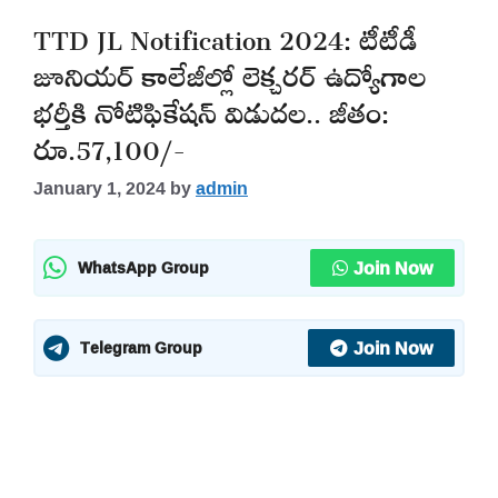
TTD JL Notification 2024: టీటీడీ
జూనియర్ కాలేజీల్లో లెక్చరర్ ఉద్యోగాల
భర్తీకి నోటిఫికేషన్ విడుదల.. జీతం:
రూ.57,100/-
January 1, 2024
by
admin
Join Now
WhatsApp Group
Join Now
Telegram Group