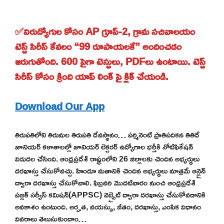
✅నిరుద్యోగుల కోసం AP గ్రూప్-2, గ్రామ సచివాలయం
టెస్ట్ సిరీస్ కేవలం “99 రూపాయలకే” అందించడం
జరుగుతోంది. 600 పైగా టెస్టులు, PDFలు ఉంటాయి. టెస్ట్
సిరీస్ కోసం క్రింది యాప్ లింక్ పై క్లిక్ చేయండి.
Download Our App
తిరుపతిలోని తిరుమల తిరుపతి దేవస్థానం… పర్మినెంట్ ప్రాతిపదికన తితిదే
జూనియర్ కళాశాలల్లో జూనియర్ లెక్చరర్ ఉద్యోగాల భర్తీకి నోటిఫికేషన్
విడుదల చేసింది. ఆంధ్రప్రదేశ్ రాష్ట్రంలోని 26 జిల్లాలకు చెందిన అభ్యర్థులు
దరఖాస్తు చేసుకోవచ్చు. హిందూ మతానికి చెందిన అభ్యర్థులు మాత్రమే ఆన్లైన్
ద్వారా దరఖాస్తు చేసుకోవాలి. ఫిబ్రవరి మొదటివారం నుంచి ఆంధ్రప్రదేశ్
పబ్లిక్ సర్వీస్ కమిషన్(APPSC) వెబ్సైట్ ద్వారా దరఖాస్తు చేసుకోవడానికి
అవకాశం ఉంటుంది. అర్హత, వయస్సు, జీతం, దరఖాస్తు, ఎంపిక విధానం
వివరాలు తెలుసుకుందాం…