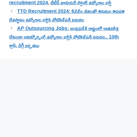
recruitment 2024
,
టీటీడీ జూనియర్ లెక్చరర్ ఉద్యోగాల భర్తీ
TTD Recruitment 2024: 62వేల జీతంతో తిరుమల తిరుపతి
దేవస్థానం ఉద్యోగాల భర్తీకి నోటిఫికేషన్ విడుదల
AP Outsourcing Jobs: ఆంధ్రప్రదేశ్ రాష్ట్రంలో రాతపరీక్ష
లేకుండా అవుట్సోర్సింగ్ ఉద్యోగాల భర్తీకి నోటిఫికేషన్ విడుదల.. 10th
క్లాస్, డిగ్రీ అర్హతలు