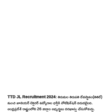
TTD JL Recruitment 2024
: తిరుమల తిరుపతి దేవస్థానం(తితిదే)
నుంచి జూనియర్ లెక్చరర్ ఉద్యోగాల భర్తీకి నోటిఫికేషన్ విడుదలైంది.
ఆంధ్రప్రదేశ్ రాష్ట్రంలోని 26 జిల్లాల అభ్యర్థులు దరఖాస్తు చేసుకోవచ్చు.