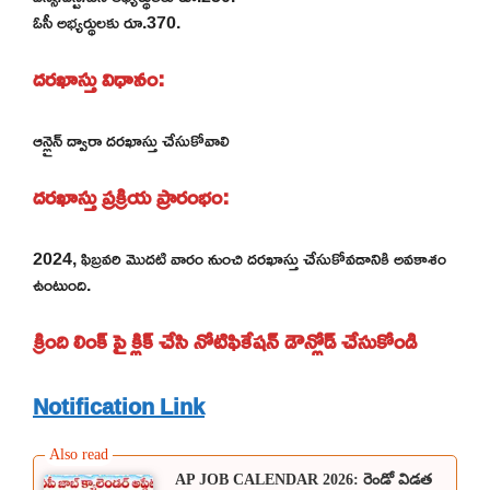
ఓసీ అభ్యర్థులకు రూ.370.
దరఖాస్తు విధానం:
ఆన్లైన్ ద్వారా దరఖాస్తు చేసుకోవాలి
దరఖాస్తు ప్రక్రియ ప్రారంభం:
2024, ఫిబ్రవరి మొదటి వారం నుంచి దరఖాస్తు చేసుకోవడానికి అవకాశం
ఉంటుంది.
క్రింది లింక్ పై క్లిక్ చేసి నోటిఫికేషన్ డౌన్లోడ్ చేసుకోండి
Notification Link
AP JOB CALENDAR 2026: రెండో విడత