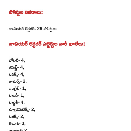
పోస్టుల వివరాలు:
జూనియర్ లెక్చరర్: 29 పోస్టులు
జూనియర్ లెక్చరర్ సబ్జెక్టుల వారీ ఖాళీలు:
బోటనీ- 4,
కెమిస్ట్రీ- 4,
సివిక్స్- 4,
కామర్స్- 2,
ఇంగ్లిష్- 1,
హిందీ- 1,
హిస్టరీ- 4,
మ్యాథమెటిక్స్- 2,
ఫిజిక్స్- 2,
తెలుగు- 3,
జువాలజీ- 2.