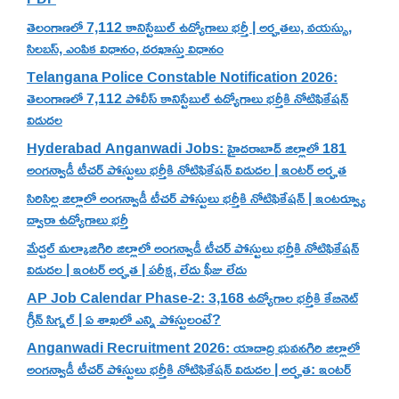
తెలంగాణలో 7,112 కానిస్టేబుల్ ఉద్యోగాలు భర్తీ | అర్హతలు, వయస్సు,
సిలబస్, ఎంపిక విధానం, దరఖాస్తు విధానం
Telangana Police Constable Notification 2026:
తెలంగాణలో 7,112 పోలీస్ కానిస్టేబుల్ ఉద్యోగాలు భర్తీకి నోటిఫికేషన్
విడుదల
Hyderabad Anganwadi Jobs: హైదరాబాద్ జిల్లాలో 181
అంగన్వాడీ టీచర్ పోస్టులు భర్తీకి నోటిఫికేషన్ విడుదల | ఇంటర్ అర్హత
సిరిసిల్ల జిల్లాలో అంగన్వాడీ టీచర్ పోస్టులు భర్తీకి నోటిఫికేషన్ | ఇంటర్వ్యూ
ద్వారా ఉద్యోగాలు భర్తీ
మేడ్చల్ మల్కాజిగిరి జిల్లాలో అంగన్వాడీ టీచర్ పోస్టులు భర్తీకి నోటిఫికేషన్
విడుదల | ఇంటర్ అర్హత | పరీక్ష, లేదు ఫీజు లేదు
AP Job Calendar Phase-2: 3,168 ఉద్యోగాల భర్తీకి కేబినెట్
గ్రీన్ సిగ్నల్ | ఏ శాఖలో ఎన్ని పోస్టులంటే?
Anganwadi Recruitment 2026: యాదాద్రి భువనగిరి జిల్లాలో
అంగన్వాడీ టీచర్ పోస్టులు భర్తీకి నోటిఫికేషన్ విడుదల | అర్హత: ఇంటర్