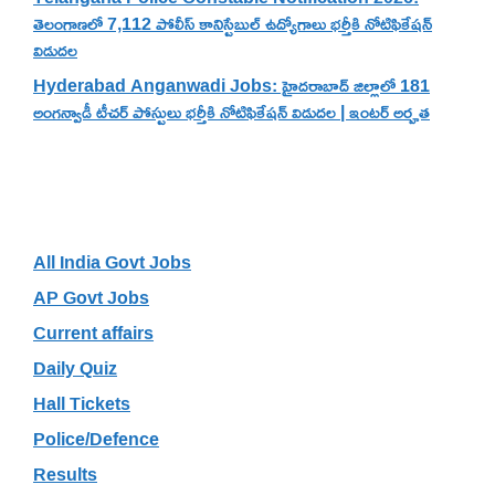
తెలంగాణలో 7,112 పోలీస్ కానిస్టేబుల్ ఉద్యోగాలు భర్తీకి నోటిఫికేషన్
విడుదల
Hyderabad Anganwadi Jobs: హైదరాబాద్ జిల్లాలో 181
అంగన్వాడీ టీచర్ పోస్టులు భర్తీకి నోటిఫికేషన్ విడుదల | ఇంటర్ అర్హత
Categories
All India Govt Jobs
AP Govt Jobs
Current affairs
Daily Quiz
Hall Tickets
Police/Defence
Results