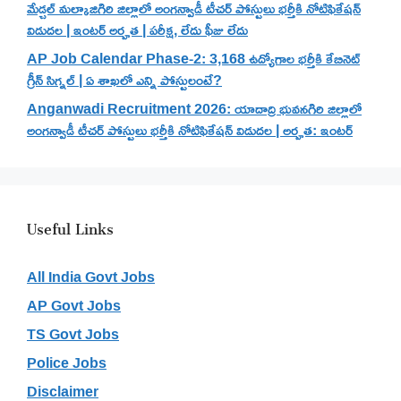
మేడ్చల్ మల్కాజిగిరి జిల్లాలో అంగన్వాడీ టీచర్ పోస్టులు భర్తీకి నోటిఫికేషన్
విడుదల | ఇంటర్ అర్హత | పరీక్ష, లేదు ఫీజు లేదు
AP Job Calendar Phase-2: 3,168 ఉద్యోగాల భర్తీకి కేబినెట్
గ్రీన్ సిగ్నల్ | ఏ శాఖలో ఎన్ని పోస్టులంటే?
Anganwadi Recruitment 2026: యాదాద్రి భువనగిరి జిల్లాలో
అంగన్వాడీ టీచర్ పోస్టులు భర్తీకి నోటిఫికేషన్ విడుదల | అర్హత: ఇంటర్
Useful Links
All India Govt Jobs
AP Govt Jobs
TS Govt Jobs
Police Jobs
Disclaimer