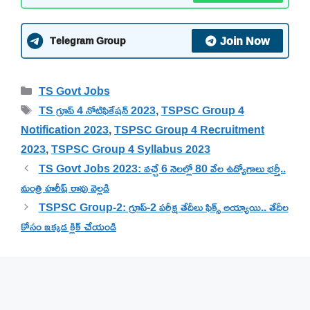
Join Now
Telegram Group
Categories
TS Govt Jobs
Tags
TS గ్రూప్ 4 నోటిఫికేషన్ 2023
,
TSPSC Group 4
Notification 2023
,
TSPSC Group 4 Recruitment
2023
,
TSPSC Group 4 Syllabus 2023
TS Govt Jobs 2023: వచ్చే 6 నెలల్లో 80 వేల ఉద్యోగాలు భర్తీ..
మంత్రి హరీష్ రావు వెల్లడి
TSPSC Group-2: గ్రూప్-2 పరీక్ష తేదీలు ఫిక్స్ అయ్యాయి.. తేదీల
కోసం ఇక్కడ క్లిక్ చేయండి