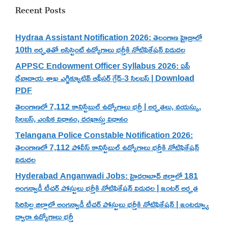
Recent Posts
Hydraa Assistant Notification 2026: తెలంగాణ హైడ్రాలో
10th అర్హతతో అసిస్టెంట్ ఉద్యోగాలు భర్తీకి నోటిఫికేషన్ విడుదల
APPSC Endowment Officer Syllabus 2026: ఏపీ
దేవాదాయ శాఖ ఎగ్జిక్యూటివ్ ఆఫీసర్ గ్రేడ్-3 సిలబస్ | Download
PDF
తెలంగాణలో 7,112 కానిస్టేబుల్ ఉద్యోగాలు భర్తీ | అర్హతలు, వయస్సు,
సిలబస్, ఎంపిక విధానం, దరఖాస్తు విధానం
Telangana Police Constable Notification 2026:
తెలంగాణలో 7,112 పోలీస్ కానిస్టేబుల్ ఉద్యోగాలు భర్తీకి నోటిఫికేషన్
విడుదల
Hyderabad Anganwadi Jobs: హైదరాబాద్ జిల్లాలో 181
అంగన్వాడీ టీచర్ పోస్టులు భర్తీకి నోటిఫికేషన్ విడుదల | ఇంటర్ అర్హత
సిరిసిల్ల జిల్లాలో అంగన్వాడీ టీచర్ పోస్టులు భర్తీకి నోటిఫికేషన్ | ఇంటర్వ్యూ
ద్వారా ఉద్యోగాలు భర్తీ