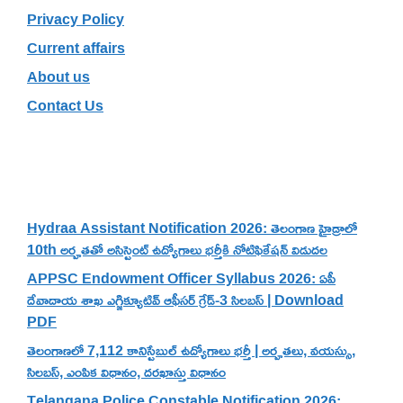
Privacy Policy
Current affairs
About us
Contact Us
Recent Posts
Hydraa Assistant Notification 2026: తెలంగాణ హైడ్రాలో
10th అర్హతతో అసిస్టెంట్ ఉద్యోగాలు భర్తీకి నోటిఫికేషన్ విడుదల
APPSC Endowment Officer Syllabus 2026: ఏపీ
దేవాదాయ శాఖ ఎగ్జిక్యూటివ్ ఆఫీసర్ గ్రేడ్-3 సిలబస్ | Download
PDF
తెలంగాణలో 7,112 కానిస్టేబుల్ ఉద్యోగాలు భర్తీ | అర్హతలు, వయస్సు,
సిలబస్, ఎంపిక విధానం, దరఖాస్తు విధానం
Telangana Police Constable Notification 2026: