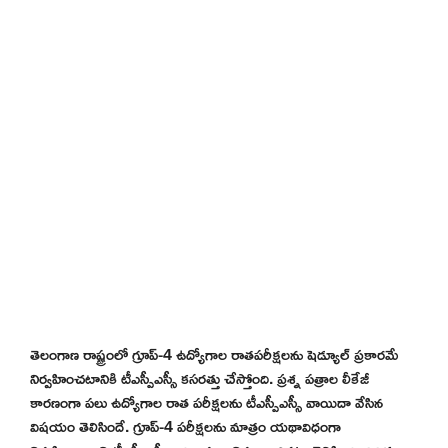
తెలంగాణ రాష్ట్రంలో గ్రూప్-4 ఉద్యోగాల రాతపరీక్షలను షెడ్యూల్ ప్రకారమే
నిర్వహించటానికి టీఎస్పీఎస్సీ కసరత్తు చేస్తోంది. ప్రశ్న పత్రాల లీకేజీ
కారణంగా పలు ఉద్యోగాల రాత పరీక్షలను టీఎస్పీఎస్సీ వాయిదా వేసిన
విషయం తెలిసిందే. గ్రూప్-4 పరీక్షలను మాత్రం యథావిధంగా