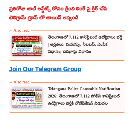
ప్రతిరోజు జాబ్ అప్డేట్స్ కోసం క్రింది లింక్ పై క్లిక్ చేసి
టెలిగ్రామ్ గ్రూప్ లో జాయిన్ అవ్వండి
తెలంగాణలో 7,112 కానిస్టేబుల్ ఉద్యోగాలు భర్తీ
| అర్హతలు, వయస్సు, సిలబస్, ఎంపిక
విధానం, దరఖాస్తు విధానం
Join Our Telegram Group
Telangana Police Constable Notification
2026: తెలంగాణలో 7,112 పోలీస్ కానిస్టేబుల్
ఉద్యోగాలు భర్తీకి నోటిఫికేషన్ విడుదల