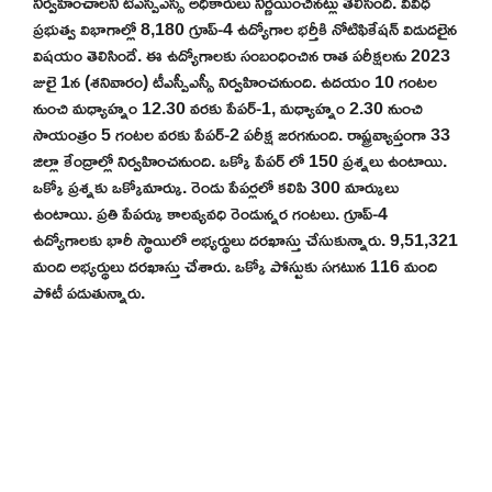
నిర్వహించాలని టీఎస్పీఎస్సీ అధికారులు నిర్ణయించినట్లు తెలిసింది. వివిధ
ప్రభుత్వ విభాగాల్లో 8,180 గ్రూప్-4 ఉద్యోగాల భర్తీకి నోటిఫికేషన్ విడుదలైన
విషయం తెలిసిందే. ఈ ఉద్యోగాలకు సంబంధించిన రాత పరీక్షలను 2023
జులై 1న (శనివారం) టీఎస్పీఎస్సీ నిర్వహించనుంది. ఉదయం 10 గంటల
నుంచి మధ్యాహ్నం 12.30 వరకు పేపర్-1, మధ్యాహ్నం 2.30 నుంచి
సాయంత్రం 5 గంటల వరకు పేపర్-2 పరీక్ష జరగనుంది. రాష్ట్రవ్యాప్తంగా 33
జిల్లా కేంద్రాల్లో నిర్వహించనుంది. ఒక్కో పేపర్ లో 150 ప్రశ్నలు ఉంటాయి.
ఒక్కో ప్రశ్నకు ఒక్కోమార్కు. రెండు పేపర్లలో కలిపి 300 మార్కులు
ఉంటాయి. ప్రతి పేపర్కు కాలవ్యవధి రెండున్నర గంటలు. గ్రూప్-4
ఉద్యోగాలకు భారీ స్థాయిలో అభ్యర్థులు దరఖాస్తు చేసుకున్నారు. 9,51,321
మంది అభ్యర్థులు దరఖాస్తు చేశారు. ఒక్కో పోస్టుకు సగటున 116 మంది
పోటీ పడుతున్నారు.