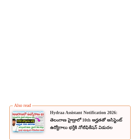
Hydraa Assistant Notification 2026:
తెలంగాణ హైడ్రాలో 10th అర్హతతో అసిస్టెంట్
ఉద్యోగాలు భర్తీకి నోటిఫికేషన్ విడుదల