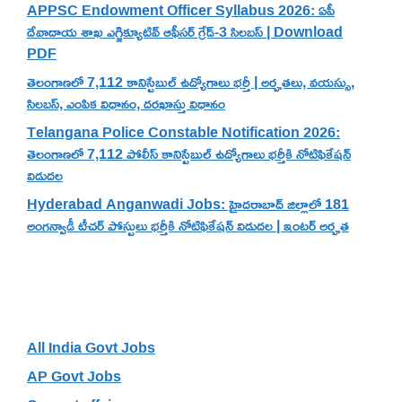
APPSC Endowment Officer Syllabus 2026: ఏపీ
దేవాదాయ శాఖ ఎగ్జిక్యూటివ్ ఆఫీసర్ గ్రేడ్-3 సిలబస్ | Download
PDF
తెలంగాణలో 7,112 కానిస్టేబుల్ ఉద్యోగాలు భర్తీ | అర్హతలు, వయస్సు,
సిలబస్, ఎంపిక విధానం, దరఖాస్తు విధానం
Telangana Police Constable Notification 2026:
తెలంగాణలో 7,112 పోలీస్ కానిస్టేబుల్ ఉద్యోగాలు భర్తీకి నోటిఫికేషన్
విడుదల
Hyderabad Anganwadi Jobs: హైదరాబాద్ జిల్లాలో 181
అంగన్వాడీ టీచర్ పోస్టులు భర్తీకి నోటిఫికేషన్ విడుదల | ఇంటర్ అర్హత
Categories
All India Govt Jobs
AP Govt Jobs