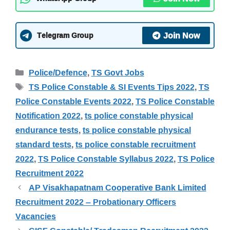
Join Now
Telegram Group
Categories
Police/Defence
,
TS Govt Jobs
Tags
TS Police Constable & SI Events Tips 2022
,
TS
Police Constable Events 2022
,
TS Police Constable
Notification 2022
,
ts police constable physical
endurance tests
,
ts police constable physical
standard tests
,
ts police constable recruitment
2022
,
TS Police Constable Syllabus 2022
,
TS Police
Recruitment 2022
AP Visakhapatnam Cooperative Bank Limited
Recruitment 2022 – Probationary Officers
Vacancies