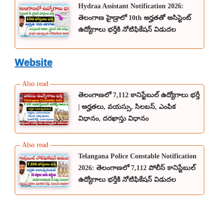
Hydraa Assistant Notification 2026:
తెలంగాణ హైడ్రాలో 10th అర్హతతో అసిస్టెంట్
ఉద్యోగాలు భర్తీకి నోటిఫికేషన్ విడుదల
Website
తెలంగాణలో 7,112 కానిస్టేబుల్ ఉద్యోగాలు భర్తీ
| అర్హతలు, వయస్సు, సిలబస్, ఎంపిక
విధానం, దరఖాస్తు విధానం
Telangana Police Constable Notification
2026: తెలంగాణలో 7,112 పోలీస్ కానిస్టేబుల్
ఉద్యోగాలు భర్తీకి నోటిఫికేషన్ విడుదల