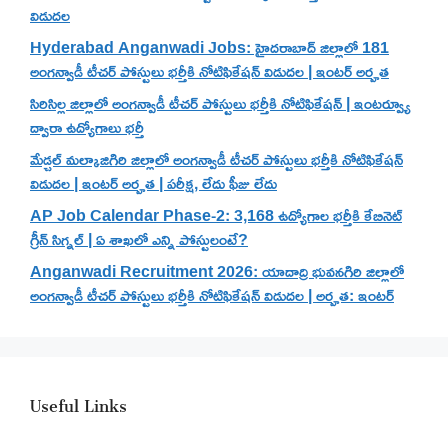
విడుదల
Hyderabad Anganwadi Jobs: హైదరాబాద్ జిల్లాలో 181
అంగన్వాడీ టీచర్ పోస్టులు భర్తీకి నోటిఫికేషన్ విడుదల | ఇంటర్ అర్హత
సిరిసిల్ల జిల్లాలో అంగన్వాడీ టీచర్ పోస్టులు భర్తీకి నోటిఫికేషన్ | ఇంటర్వ్యూ
ద్వారా ఉద్యోగాలు భర్తీ
మేడ్చల్ మల్కాజిగిరి జిల్లాలో అంగన్వాడీ టీచర్ పోస్టులు భర్తీకి నోటిఫికేషన్
విడుదల | ఇంటర్ అర్హత | పరీక్ష, లేదు ఫీజు లేదు
AP Job Calendar Phase-2: 3,168 ఉద్యోగాల భర్తీకి కేబినెట్
గ్రీన్ సిగ్నల్ | ఏ శాఖలో ఎన్ని పోస్టులంటే?
Anganwadi Recruitment 2026: యాదాద్రి భువనగిరి జిల్లాలో
అంగన్వాడీ టీచర్ పోస్టులు భర్తీకి నోటిఫికేషన్ విడుదల | అర్హత: ఇంటర్
Useful Links