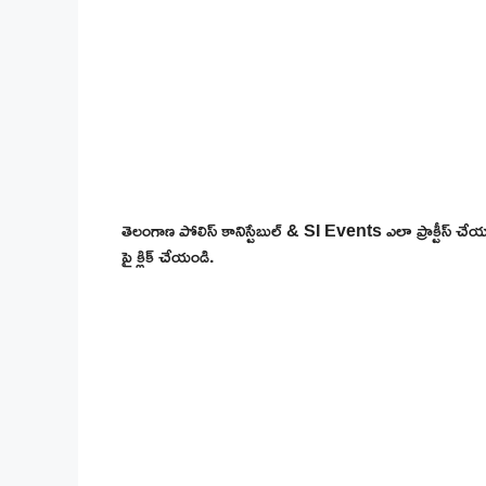
తెలంగాణ పోలిస్ కానిస్టేబుల్ & SI Events ఎలా ప్రాక్టీస్ చేయ
పై క్లిక్ చేయండి.