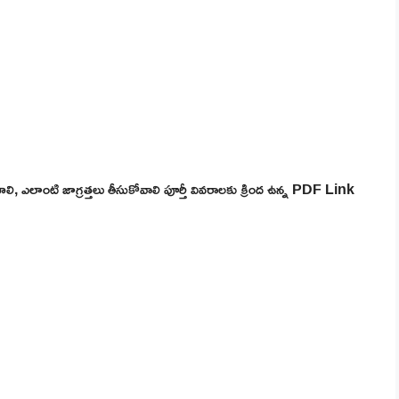
ాలి, ఎలాంటి జాగ్రత్తలు తీసుకోవాలి పూర్తీ వివరాలకు క్రింద ఉన్న PDF Link