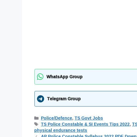
WhatsApp Group
Telegram Group
Categories
Police/Defence
,
TS Govt Jobs
Tags
TS Police Constable & SI Events Tips 2022
,
TS
physical endurance tests
AP Police Constable Syllabus 2022 PDF Down