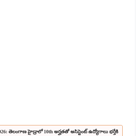
6: తెలంగాణ హైడ్రాలో 10th అర్హతతో అసిస్టెంట్ ఉద్యోగాలు భర్తీకి