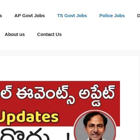
s
AP Govt Jobs
TS Govt Jobs
Police Jobs
D
About us
Contact Us