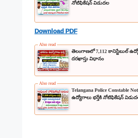
నోటిఫికేషన్ విడుదల
Download PDF
తెలంగాణలో 7,112 కానిస్టేబుల్ ఉద్
దరఖాస్తు విధానం
Telangana Police Constable Notif
ఉద్యోగాలు భర్తీకి నోటిఫికేషన్ విడు