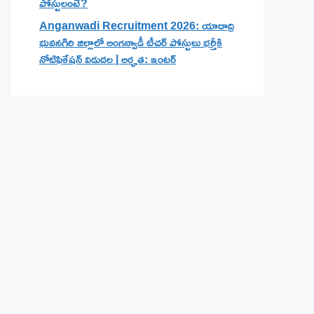
పోస్టులంటే?
Anganwadi Recruitment 2026: యాదాద్రి
భువనగిరి జిల్లాలో అంగన్వాడీ టీచర్ పోస్టులు భర్తీకి
నోటిఫికేషన్ విడుదల | అర్హత: ఇంటర్