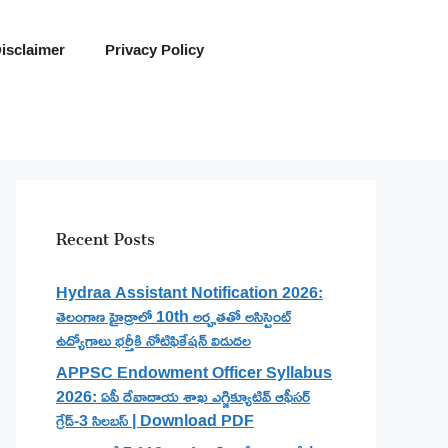
isclaimer
Privacy Policy
Recent Posts
Hydraa Assistant Notification 2026:
తెలంగాణ హైడ్రాలో 10th అర్హతతో అసిస్టెంట్
ఉద్యోగాలు భర్తీకి నోటిఫికేషన్ విడుదల
APPSC Endowment Officer Syllabus
2026: ఏపీ దేవాదాయ శాఖ ఎగ్జిక్యూటివ్ ఆఫీసర్
గ్రేడ్-3 సిలబస్ | Download PDF