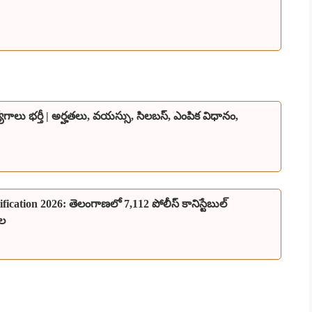
యోగాలు భర్తీ | అర్హతలు, వయస్సు, సిలబస్, ఎంపిక విధానం,
ication 2026: తెలంగాణలో 7,112 పోలీస్ కానిస్టేబుల్
దల