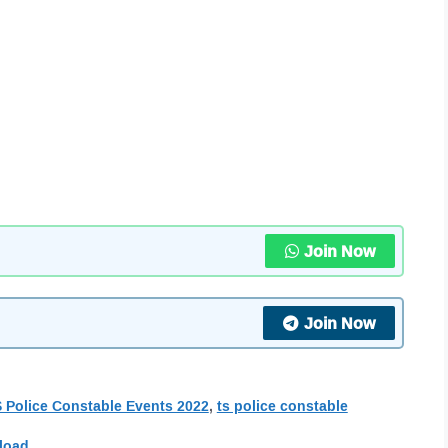
Join Now
Join Now
 Police Constable Events 2022
,
ts police constable
load