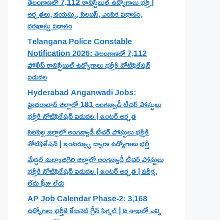
తెలంగాణలో 7,112 కానిస్టేబుల్ ఉద్యోగాలు భర్తీ |
అర్హతలు, వయస్సు, సిలబస్, ఎంపిక విధానం,
దరఖాస్తు విధానం
Telangana Police Constable
Notification 2026: తెలంగాణలో 7,112
పోలీస్ కానిస్టేబుల్ ఉద్యోగాలు భర్తీకి నోటిఫికేషన్
విడుదల
Hyderabad Anganwadi Jobs:
హైదరాబాద్ జిల్లాలో 181 అంగన్వాడీ టీచర్ పోస్టులు
భర్తీకి నోటిఫికేషన్ విడుదల | ఇంటర్ అర్హత
సిరిసిల్ల జిల్లాలో అంగన్వాడీ టీచర్ పోస్టులు భర్తీకి
నోటిఫికేషన్ | ఇంటర్వ్యూ ద్వారా ఉద్యోగాలు భర్తీ
మేడ్చల్ మల్కాజిగిరి జిల్లాలో అంగన్వాడీ టీచర్ పోస్టులు
భర్తీకి నోటిఫికేషన్ విడుదల | ఇంటర్ అర్హత | పరీక్ష,
లేదు ఫీజు లేదు
AP Job Calendar Phase-2: 3,168
ఉద్యోగాల భర్తీకి కేబినెట్ గ్రీన్ సిగ్నల్ | ఏ శాఖలో ఎన్ని