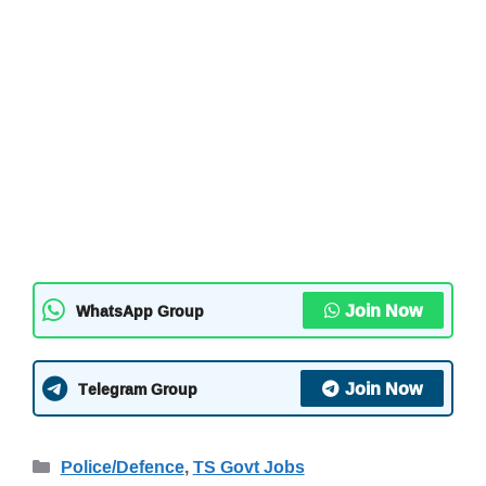
Join Now
WhatsApp Group
Join Now
Telegram Group
Categories
Police/Defence
,
TS Govt Jobs