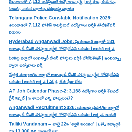
తెలంగాణలో 7,112 కానిస్టేబుల్ ఉద్యోగాలు భర్తీ | అర్హతలు, వయస్సు,
సిలబస్, ఎంపిక విధానం, దరఖాస్తు విధానం
Telangana Police Constable Notification 2026:
తెలంగాణలో 7,112 పోలీస్ కానిస్టేబుల్ ఉద్యోగాలు భర్తీకి నోటిఫికేషన్
విడుదల
Hyderabad Anganwadi Jobs: హైదరాబాద్ జిల్లాలో 181
అంగన్వాడీ టీచర్ పోస్టులు భర్తీకి నోటిఫికేషన్ విడుదల | ఇంటర్ అర్హత
సిరిసిల్ల జిల్లాలో అంగన్వాడీ టీచర్ పోస్టులు భర్తీకి నోటిఫికేషన్ | ఇంటర్వ్యూ
ద్వారా ఉద్యోగాలు భర్తీ
మేడ్చల్ మల్కాజిగిరి జిల్లాలో అంగన్వాడీ టీచర్ పోస్టులు భర్తీకి నోటిఫికేషన్
విడుదల | ఇంటర్ అర్హత | పరీక్ష, లేదు ఫీజు లేదు
AP Job Calendar Phase-2: 3,168 ఉద్యోగాల భర్తీకి కేబినెట్
గ్రీన్ సిగ్నల్ | ఏ శాఖలో ఎన్ని పోస్టులంటే?
Anganwadi Recruitment 2026: యాదాద్రి భువనగిరి జిల్లాలో
అంగన్వాడీ టీచర్ పోస్టులు భర్తీకి నోటిఫికేషన్ విడుదల | అర్హత: ఇంటర్
Talliki Vandanam – జూలై 22న ‘తల్లికి వందనం’ | ఒక్కో విద్యార్థికి
రూ.13,000 తల్లి ఖాతాలో జమ