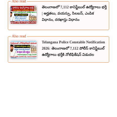
తెలంగాణలో 7,112 కానిస్టేబుల్ ఉద్యోగాలు భర్తీ
| అర్హతలు, వయస్సు, సిలబస్, ఎంపిక
విధానం, దరఖాస్తు విధానం
Telangana Police Constable Notification
2026: తెలంగాణలో 7,112 పోలీస్ కానిస్టేబుల్
ఉద్యోగాలు భర్తీకి నోటిఫికేషన్ విడుదల