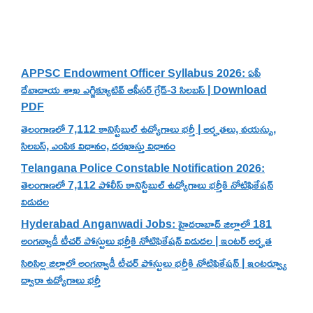
Recent Posts
APPSC Endowment Officer Syllabus 2026: ఏపీ
దేవాదాయ శాఖ ఎగ్జిక్యూటివ్ ఆఫీసర్ గ్రేడ్-3 సిలబస్ | Download
PDF
తెలంగాణలో 7,112 కానిస్టేబుల్ ఉద్యోగాలు భర్తీ | అర్హతలు, వయస్సు,
సిలబస్, ఎంపిక విధానం, దరఖాస్తు విధానం
Telangana Police Constable Notification 2026:
తెలంగాణలో 7,112 పోలీస్ కానిస్టేబుల్ ఉద్యోగాలు భర్తీకి నోటిఫికేషన్
విడుదల
Hyderabad Anganwadi Jobs: హైదరాబాద్ జిల్లాలో 181
అంగన్వాడీ టీచర్ పోస్టులు భర్తీకి నోటిఫికేషన్ విడుదల | ఇంటర్ అర్హత
సిరిసిల్ల జిల్లాలో అంగన్వాడీ టీచర్ పోస్టులు భర్తీకి నోటిఫికేషన్ | ఇంటర్వ్యూ
ద్వారా ఉద్యోగాలు భర్తీ