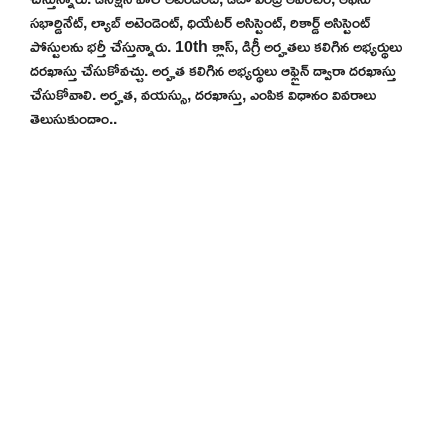
సభార్డినేట్, ల్యాబ్ అటెండెంట్, థియేటర్ అసిస్టెంట్, రికార్డ్ అసిస్టెంట్
పోస్టులను భర్తీ చేస్తున్నారు. 10th క్లాస్, డిగ్రీ అర్హతలు కలిగిన అభ్యర్థులు
దరఖాస్తు చేసుకోవచ్చు. అర్హత కలిగిన అభ్యర్థులు ఆఫ్లైన్ ద్వారా దరఖాస్తు
చేసుకోవాలి. అర్హత, వయస్సు, దరఖాస్తు, ఎంపిక విధానం వివరాలు
తెలుసుకుందాం..