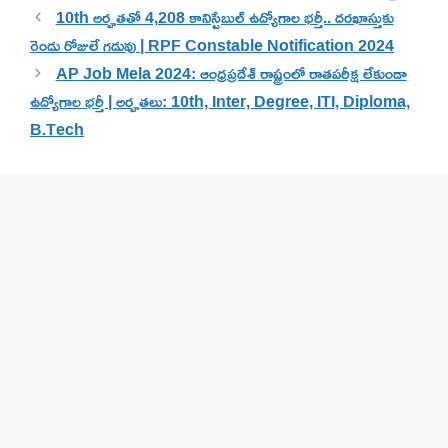
10th అర్హతతో 4,208 కానిస్టేబుల్ ఉద్యోగాల భర్తీ.. దరఖాస్తుకు
రెండు రోజులే గడువు | RPF Constable Notification 2024
AP Job Mela 2024: ఆంధ్రప్రదేశ్ రాష్ట్రంలో రాతపరీక్ష లేకుండా
ఉద్యోగాల భర్తీ | అర్హతలు: 10th, Inter, Degree, ITI, Diploma,
B.Tech