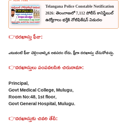
Telangana Police Constable Notification
2026: తెలంగాణలో 7,112 పోలీస్ కానిస్టేబుల్
ఉద్యోగాలు భర్తీకి నోటిఫికేషన్ విడుదల
👉దరఖాస్తు ఫీజు:
ఎటువంటి ఫీజు చెల్లించాల్సిన అవసరం లేదు. ఫ్రీగా దరఖాస్తు చేసుకోవచ్చు.
👉దరఖాస్తులు పంపవలసిన చిరునామా:
Principal,
Govt Medical College, Mulugu,
Room No:48, 1st floor,
Govt General Hospital, Mulugu.
👉దరఖాస్తుకు చివరి తేదీ: