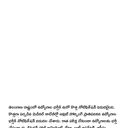
తెలంగాణ రాష్ట్రంలో ఉద్యోగాల భర్తీకి మరో కొత్త నోటిఫికేషన్ విడుదలైంది.
కొత్తగా ఏర్పడిన మెడికల్ కాలేజీల్లో అవుట్ సోర్సింగ్ ప్రాతిపదికన ఉద్యోగాల
భర్తీకి నోటిఫికేషన్ విడుదల చేశారు. రాత పరీక్ష లేకుండా ఉద్యోగాలను భర్తీ
చేస్తున్నారు. డిసెక్షన్ హాల్ అటెండెంట్, డేటా ఎంట్రీ ఆపరేటర్, ఆఫీసు