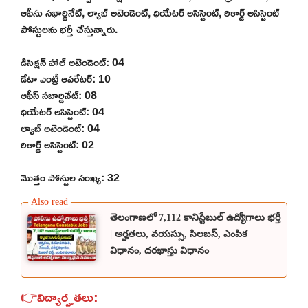
ఆఫీసు సభార్డినేట్, ల్యాబ్ అటెండెంట్, థియేటర్ అసిస్టెంట్, రికార్డ్ అసిస్టెంట్
పోస్టులను భర్తీ చేస్తున్నారు.
డిసెక్షన్ హాల్ అటెండెంట్: 04
డేటా ఎంట్రీ ఆపరేటర్: 10
ఆఫీస్ సబార్డినేట్: 08
థియేటర్ అసిస్టెంట్: 04
ల్యాబ్ అటెండెంట్: 04
రికార్డ్ అసిస్టెంట్: 02
మొత్తం పోస్టుల సంఖ్య: 32
తెలంగాణలో 7,112 కానిస్టేబుల్ ఉద్యోగాలు భర్తీ
| అర్హతలు, వయస్సు, సిలబస్, ఎంపిక
విధానం, దరఖాస్తు విధానం
👉విద్యార్హతలు: