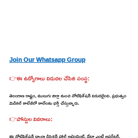
Join Our Whatsapp Group
👉ఈ ఉద్యోగాలు విడుదల చేసిన సంస్థ:
తెలంగాణ రాష్ట్రం, ములుగు జిల్లా నుంచి నోటిఫికేషన్ విడుదలైంది. ప్రభుత్వం
మెడికల్ కాలేజీలో కాలేలను భర్తీ చేస్తున్నారు.
👉పోస్టుల వివరాలు:
ఈ నోటిఫికేషన్ ద్వారా డిసెక్షన్ హాల్ అటెండెంట్, డేటా ఎంట్రీ ఆపరేటర్,