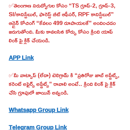
✅తెలంగాణ నిరుద్యోగుల కోసం “TS గ్రూప్-2, గ్రూప్-3,
SI/కానిస్టేబుల్, ఫారెస్ట్ బీట్ ఆఫీసర్, RPF కానిస్టేబుల్”
ఆన్లైన్ కోచింగ్ “కేవలం 499 రూపాయలకే” అందించడం
జరుగుతోంది. మీకు కావలసిన కోర్సు కోసం క్రింది యాప్
లింక్ పై క్లిక్ చేయండి.
APP Link
✅మీ వాట్సాప్ (లేదా) టెలిగ్రామ్ కి “ప్రతిరోజు జాబ్ అప్డేట్స్,
కరెంట్ అఫైర్స్ అప్డేట్స్” రావాలి అంటే.. క్రింది లింక్ పై క్లిక్
చేసి గ్రూపులో జాయిన్ అవ్వండి.
Whatsapp Group Link
Telegram Group Link