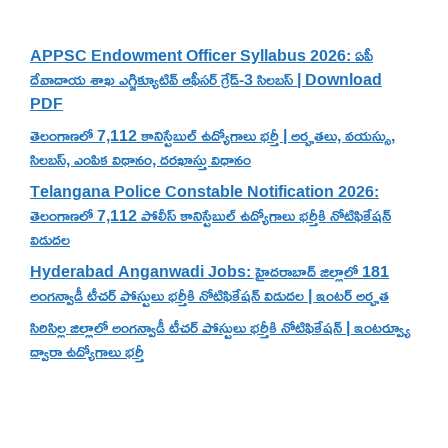
APPSC Endowment Officer Syllabus 2026: ఏపీ
దేవాదాయ శాఖ ఎగ్జిక్యూటివ్ ఆఫీసర్ గ్రేడ్-3 సిలబస్ | Download
PDF
తెలంగాణలో 7,112 కానిస్టేబుల్ ఉద్యోగాలు భర్తీ | అర్హతలు, వయస్సు,
సిలబస్, ఎంపిక విధానం, దరఖాస్తు విధానం
Telangana Police Constable Notification 2026:
తెలంగాణలో 7,112 పోలీస్ కానిస్టేబుల్ ఉద్యోగాలు భర్తీకి నోటిఫికేషన్
విడుదల
Hyderabad Anganwadi Jobs: హైదరాబాద్ జిల్లాలో 181
అంగన్వాడీ టీచర్ పోస్టులు భర్తీకి నోటిఫికేషన్ విడుదల | ఇంటర్ అర్హత
సిరిసిల్ల జిల్లాలో అంగన్వాడీ టీచర్ పోస్టులు భర్తీకి నోటిఫికేషన్ | ఇంటర్వ్యూ
ద్వారా ఉద్యోగాలు భర్తీ
Categories