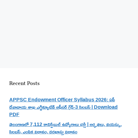
Recent Posts
APPSC Endowment Officer Syllabus 2026: ఏపీ
దేవాదాయ శాఖ ఎగ్జిక్యూటివ్ ఆఫీసర్ గ్రేడ్-3 సిలబస్ | Download
PDF
తెలంగాణలో 7,112 కానిస్టేబుల్ ఉద్యోగాలు భర్తీ | అర్హతలు, వయస్సు,
సిలబస్, ఎంపిక విధానం, దరఖాస్తు విధానం