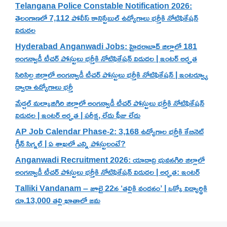
Telangana Police Constable Notification 2026:
తెలంగాణలో 7,112 పోలీస్ కానిస్టేబుల్ ఉద్యోగాలు భర్తీకి నోటిఫికేషన్
విడుదల
Hyderabad Anganwadi Jobs: హైదరాబాద్ జిల్లాలో 181
అంగన్వాడీ టీచర్ పోస్టులు భర్తీకి నోటిఫికేషన్ విడుదల | ఇంటర్ అర్హత
సిరిసిల్ల జిల్లాలో అంగన్వాడీ టీచర్ పోస్టులు భర్తీకి నోటిఫికేషన్ | ఇంటర్వ్యూ
ద్వారా ఉద్యోగాలు భర్తీ
మేడ్చల్ మల్కాజిగిరి జిల్లాలో అంగన్వాడీ టీచర్ పోస్టులు భర్తీకి నోటిఫికేషన్
విడుదల | ఇంటర్ అర్హత | పరీక్ష, లేదు ఫీజు లేదు
AP Job Calendar Phase-2: 3,168 ఉద్యోగాల భర్తీకి కేబినెట్
గ్రీన్ సిగ్నల్ | ఏ శాఖలో ఎన్ని పోస్టులంటే?
Anganwadi Recruitment 2026: యాదాద్రి భువనగిరి జిల్లాలో
అంగన్వాడీ టీచర్ పోస్టులు భర్తీకి నోటిఫికేషన్ విడుదల | అర్హత: ఇంటర్
Talliki Vandanam – జూలై 22న ‘తల్లికి వందనం’ | ఒక్కో విద్యార్థికి
రూ.13,000 తల్లి ఖాతాలో జమ