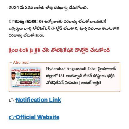
2024 మే 22వ తారీకు లోపు దరఖాస్తు చేసుకోవాలి.
👉
ముఖ్య గమనిక
: ఈ ఉద్యోగాలకు దరఖాస్తు చేసుకోవాలనుకునే
అభ్యర్థులు పూర్తి నోటిఫికేషన్ డౌన్లోడ్ చేసుకొని, పూర్తి వివరాలు తెలుసుకొని
దరఖాస్తు చేసుకోగలరు.
క్రింది లింక్ పై క్లిక్ చేసి నోటిఫికేషన్ డౌన్లోడ్ చేసుకోండి
Hyderabad Anganwadi Jobs: హైదరాబాద్
జిల్లాలో 181 అంగన్వాడీ టీచర్ పోస్టులు భర్తీకి
నోటిఫికేషన్ విడుదల | ఇంటర్ అర్హత
👉
Notification Link
👉Official Website