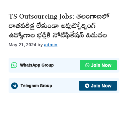
TS Outsourcing Jobs: తెలంగాణలో
రాతపరీక్ష లేకుండా అవుట్సోర్సింగ్
ఉద్యోగాల భర్తీకి నోటిఫికేషన్ విడుదల
May 21, 2024
by
admin
Join Now
WhatsApp Group
Join Now
Telegram Group