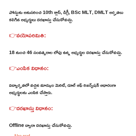
పోస్టును అనుసరించి 10th క్లాస్, డిగ్రీ, BSc MLT, DMLT అర్హతలు
కలిగిన అభ్యర్థులు దరఖాస్తు చేసుకోవచ్చు.
👉వయోపరిమితి:
18 నుంచి 46 సంవత్సరాల లోపు ఉన్న అభ్యర్థుల దరఖాస్తు చేసుకోవచ్చు.
👉ఎంపిక విధానం:
విద్యార్హతలో వచ్చిన మార్కుల మెరిట్, రూల్ ఆఫ్ రిజర్వేషన్ ఆధారంగా
అభ్యర్థులను ఎంపిక చేస్తారు.
👉దరఖాస్తు విధానం:
Offline ద్వారా దరఖాస్తు చేసుకోవచ్చు.