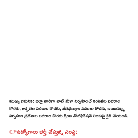
ముఖ్య గమనిక: జిల్లా వారీగా జాబ్ మేళా నిర్వహించే కంపెనీల వివరాల
కొరకు, అర్హతల వివరాల కొరకు, జీతభత్యాల వివరాల కొరకు, ఇంటర్వ్యూ
నిర్వహణ ప్రదేశాల వివరాల కొరకు క్రింది నోటిఫికేషన్ లింకుపై క్లిక్ చేయండి.
👉ఉద్యోగాలు భర్తీ చేస్తున్న సంస్థ: