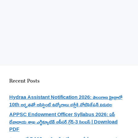
Recent Posts
Hydraa Assistant Notification 2026: తెలంగాణ హైడ్రాలో
10th అర్హతతో అసిస్టెంట్ ఉద్యోగాలు భర్తీకి నోటిఫికేషన్ విడుదల
APPSC Endowment Officer Syllabus 2026: ఏపీ
దేవాదాయ శాఖ ఎగ్జిక్యూటివ్ ఆఫీసర్ గ్రేడ్-3 సిలబస్ | Download
PDF