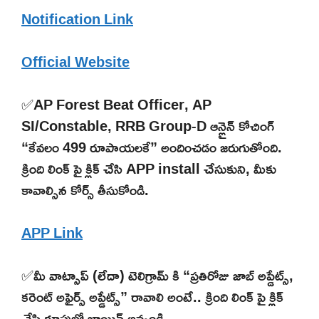
Notification Link
Official Website
✅AP Forest Beat Officer, AP
SI/Constable, RRB Group-D ఆన్లైన్ కోచింగ్
“కేవలం 499 రూపాయలకే” అందించడం జరుగుతోంది.
క్రింది లింక్ పై క్లిక్ చేసి APP install చేసుకుని, మీకు
కావాల్సిన కోర్స్ తీసుకోండి.
APP Link
✅మీ వాట్సాప్ (లేదా) టెలిగ్రామ్ కి “ప్రతిరోజు జాబ్ అప్డేట్స్,
కరెంట్ అఫైర్స్ అప్డేట్స్” రావాలి అంటే.. క్రింది లింక్ పై క్లిక్
చేసి గ్రూపులో జాయిన్ అవ్వండి.