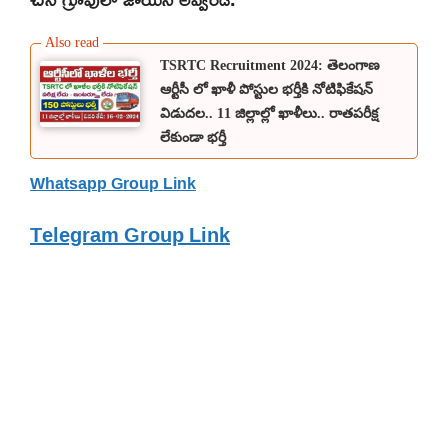
TSRTC Recruitment 2024: తెలంగాణ
ఆర్టీసీ లో ఖాళీ పోస్టుల భర్తీకి నోటిఫికేషన్
విడుదల.. 11 జిల్లాల్లో ఖాళీలు.. రాతపరీక్ష
లేకుండా భర్తీ
Whatsapp Group Link
Telegram Group Link