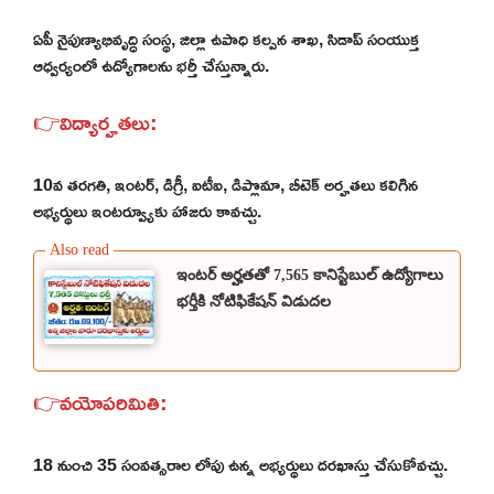
ఏపీ నైపుణ్యాభివృద్ధి సంస్థ, జిల్లా ఉపాధి కల్పన శాఖ, సిడాప్ సంయుక్త
ఆధ్వర్యంలో ఉద్యోగాలను భర్తీ చేస్తున్నారు.
👉విద్యార్హతలు:
10వ తరగతి, ఇంటర్, డిగ్రీ, ఐటీఐ, డిప్లొమా, బీటెక్ అర్హతలు కలిగిన
అభ్యర్థులు ఇంటర్వ్యూకు హాజరు కావచ్చు.
ఇంటర్ అర్హతతో 7,565 కానిస్టేబుల్ ఉద్యోగాలు
భర్తీకి నోటిఫికేషన్ విడుదల
👉వయోపరిమితి:
18 నుంచి 35 సంవత్సరాల లోపు ఉన్న అభ్యర్థులు దరఖాస్తు చేసుకోవచ్చు.