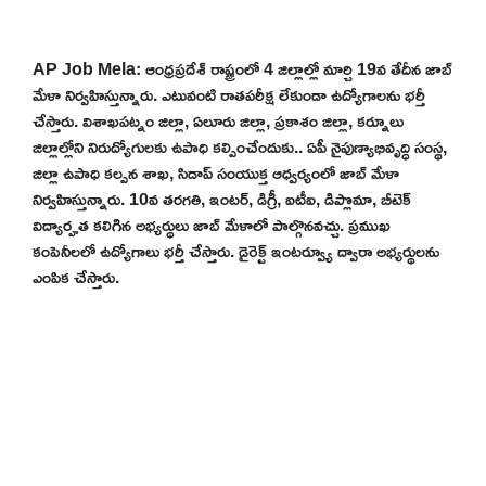
AP Job Mela: ఆంధ్రప్రదేశ్ రాష్ట్రంలో 4 జిల్లాల్లో మార్చి 19వ తేదీన జాబ్
మేళా నిర్వహిస్తున్నారు. ఎటువంటి రాతపరీక్ష లేకుండా ఉద్యోగాలను భర్తీ
చేస్తారు. విశాఖపట్నం జిల్లా, ఏలూరు జిల్లా, ప్రకాశం జిల్లా, కర్నూలు
జిల్లాల్లోని నిరుద్యోగులకు ఉపాధి కల్పించేందుకు.. ఏపీ నైపుణ్యాభివృద్ధి సంస్థ,
జిల్లా ఉపాధి కల్పన శాఖ, సిడాప్ సంయుక్త ఆధ్వర్యంలో జాబ్ మేళా
నిర్వహిస్తున్నారు. 10వ తరగతి, ఇంటర్, డిగ్రీ, ఐటీఐ, డిప్లొమా, బీటెక్
విద్యార్హత కలిగిన అభ్యర్థులు జాబ్ మేళాలో పాల్గొనవచ్చు. ప్రముఖ
కంపెనీలలో ఉద్యోగాలు భర్తీ చేస్తారు. డైరెక్ట్ ఇంటర్వ్యూ ద్వారా అభ్యర్థులను
ఎంపిక చేస్తారు.