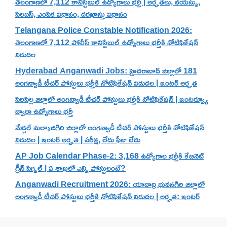
తెలంగాణలో 7,112 కానిస్టేబుల్ ఉద్యోగాలు భర్తీ | అర్హతలు, వయస్సు,
సిలబస్, ఎంపిక విధానం, దరఖాస్తు విధానం
Telangana Police Constable Notification 2026:
తెలంగాణలో 7,112 పోలీస్ కానిస్టేబుల్ ఉద్యోగాలు భర్తీకి నోటిఫికేషన్
విడుదల
Hyderabad Anganwadi Jobs: హైదరాబాద్ జిల్లాలో 181
అంగన్వాడీ టీచర్ పోస్టులు భర్తీకి నోటిఫికేషన్ విడుదల | ఇంటర్ అర్హత
సిరిసిల్ల జిల్లాలో అంగన్వాడీ టీచర్ పోస్టులు భర్తీకి నోటిఫికేషన్ | ఇంటర్వ్యూ
ద్వారా ఉద్యోగాలు భర్తీ
మేడ్చల్ మల్కాజిగిరి జిల్లాలో అంగన్వాడీ టీచర్ పోస్టులు భర్తీకి నోటిఫికేషన్
విడుదల | ఇంటర్ అర్హత | పరీక్ష, లేదు ఫీజు లేదు
AP Job Calendar Phase-2: 3,168 ఉద్యోగాల భర్తీకి కేబినెట్
గ్రీన్ సిగ్నల్ | ఏ శాఖలో ఎన్ని పోస్టులంటే?
Anganwadi Recruitment 2026: యాదాద్రి భువనగిరి జిల్లాలో
అంగన్వాడీ టీచర్ పోస్టులు భర్తీకి నోటిఫికేషన్ విడుదల | అర్హత: ఇంటర్