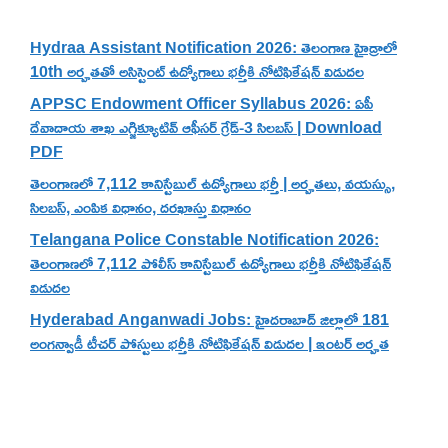
Hydraa Assistant Notification 2026: తెలంగాణ హైడ్రాలో
10th అర్హతతో అసిస్టెంట్ ఉద్యోగాలు భర్తీకి నోటిఫికేషన్ విడుదల
APPSC Endowment Officer Syllabus 2026: ఏపీ
దేవాదాయ శాఖ ఎగ్జిక్యూటివ్ ఆఫీసర్ గ్రేడ్-3 సిలబస్ | Download
PDF
తెలంగాణలో 7,112 కానిస్టేబుల్ ఉద్యోగాలు భర్తీ | అర్హతలు, వయస్సు,
సిలబస్, ఎంపిక విధానం, దరఖాస్తు విధానం
Telangana Police Constable Notification 2026:
తెలంగాణలో 7,112 పోలీస్ కానిస్టేబుల్ ఉద్యోగాలు భర్తీకి నోటిఫికేషన్
విడుదల
Hyderabad Anganwadi Jobs: హైదరాబాద్ జిల్లాలో 181
అంగన్వాడీ టీచర్ పోస్టులు భర్తీకి నోటిఫికేషన్ విడుదల | ఇంటర్ అర్హత
Categories