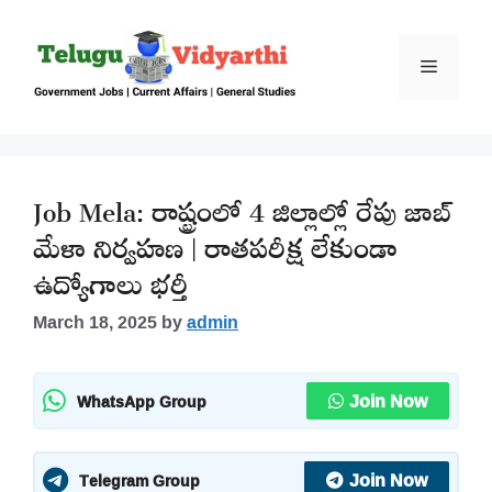
Skip
to
content
Menu
Job Mela: రాష్ట్రంలో 4 జిల్లాల్లో రేపు జాబ్
మేళా నిర్వహణ | రాతపరీక్ష లేకుండా
ఉద్యోగాలు భర్తీ
March 18, 2025
by
admin
Join Now
WhatsApp Group
Join Now
Telegram Group