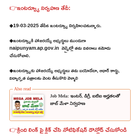
👉ఇంటర్వ్యూ నిర్వహణ తేదీ:
◆19-03-2025 తేదీన ఇంటర్వ్యూ నిర్వహించనున్నారు.
◆ఇంటర్వ్యూకి హాజరయ్యే అభ్యర్థులు ముందుగా
naipunyam.ap.gov.in వెబ్సైట్లో తమ వివరాలు నమోదు
చేసుకోవాలి.
◆ఇంటర్వ్యూకు హాజరయ్యే అభ్యర్థులు తమ బయోడేటా, ఆధార్ కార్డు,
విద్యార్హత పత్రాలను వెంట తీసుకొని వెళ్ళాలి
Job Mela: ఇంటర్, డిగ్రీ, ఐటిఐ అర్హతలతో
జాబ్ మేళా నిర్వహణ
👉క్రింది లింక్ పై క్లిక్ చేసి నోటిఫికేషన్ డౌన్లోడ్ చేసుకోండి