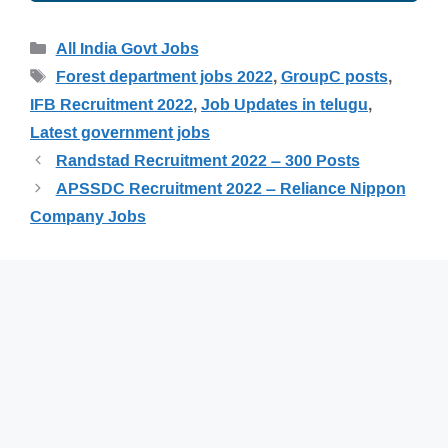
Categories
All India Govt Jobs
Tags
Forest department jobs 2022
,
GroupC posts
,
IFB Recruitment 2022
,
Job Updates in telugu
,
Latest government jobs
Randstad Recruitment 2022 – 300 Posts
APSSDC Recruitment 2022 – Reliance Nippon
Company Jobs