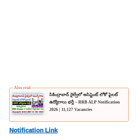
సికింద్రాబాద్ రైల్వేలో అసిస్టెంట్ లోకో పైలట్
ఉద్యోగాలు భర్తీ – RRB ALP Notification
2026 | 11,127 Vacancies
Notification Link