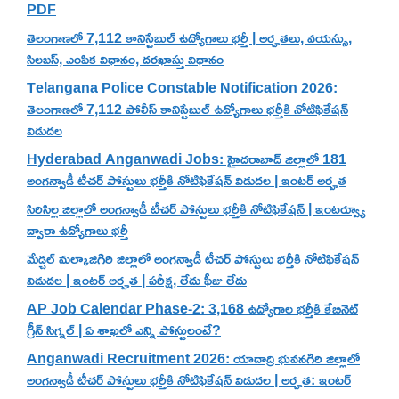
PDF
తెలంగాణలో 7,112 కానిస్టేబుల్ ఉద్యోగాలు భర్తీ | అర్హతలు, వయస్సు,
సిలబస్, ఎంపిక విధానం, దరఖాస్తు విధానం
Telangana Police Constable Notification 2026:
తెలంగాణలో 7,112 పోలీస్ కానిస్టేబుల్ ఉద్యోగాలు భర్తీకి నోటిఫికేషన్
విడుదల
Hyderabad Anganwadi Jobs: హైదరాబాద్ జిల్లాలో 181
అంగన్వాడీ టీచర్ పోస్టులు భర్తీకి నోటిఫికేషన్ విడుదల | ఇంటర్ అర్హత
సిరిసిల్ల జిల్లాలో అంగన్వాడీ టీచర్ పోస్టులు భర్తీకి నోటిఫికేషన్ | ఇంటర్వ్యూ
ద్వారా ఉద్యోగాలు భర్తీ
మేడ్చల్ మల్కాజిగిరి జిల్లాలో అంగన్వాడీ టీచర్ పోస్టులు భర్తీకి నోటిఫికేషన్
విడుదల | ఇంటర్ అర్హత | పరీక్ష, లేదు ఫీజు లేదు
AP Job Calendar Phase-2: 3,168 ఉద్యోగాల భర్తీకి కేబినెట్
గ్రీన్ సిగ్నల్ | ఏ శాఖలో ఎన్ని పోస్టులంటే?
Anganwadi Recruitment 2026: యాదాద్రి భువనగిరి జిల్లాలో
అంగన్వాడీ టీచర్ పోస్టులు భర్తీకి నోటిఫికేషన్ విడుదల | అర్హత: ఇంటర్