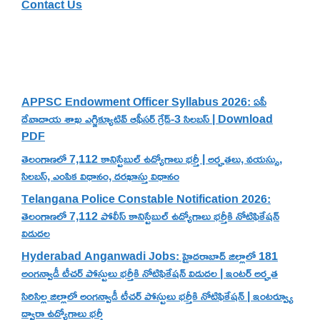
Contact Us
Recent Posts
APPSC Endowment Officer Syllabus 2026: ఏపీ
దేవాదాయ శాఖ ఎగ్జిక్యూటివ్ ఆఫీసర్ గ్రేడ్-3 సిలబస్ | Download
PDF
తెలంగాణలో 7,112 కానిస్టేబుల్ ఉద్యోగాలు భర్తీ | అర్హతలు, వయస్సు,
సిలబస్, ఎంపిక విధానం, దరఖాస్తు విధానం
Telangana Police Constable Notification 2026:
తెలంగాణలో 7,112 పోలీస్ కానిస్టేబుల్ ఉద్యోగాలు భర్తీకి నోటిఫికేషన్
విడుదల
Hyderabad Anganwadi Jobs: హైదరాబాద్ జిల్లాలో 181
అంగన్వాడీ టీచర్ పోస్టులు భర్తీకి నోటిఫికేషన్ విడుదల | ఇంటర్ అర్హత
సిరిసిల్ల జిల్లాలో అంగన్వాడీ టీచర్ పోస్టులు భర్తీకి నోటిఫికేషన్ | ఇంటర్వ్యూ
ద్వారా ఉద్యోగాలు భర్తీ