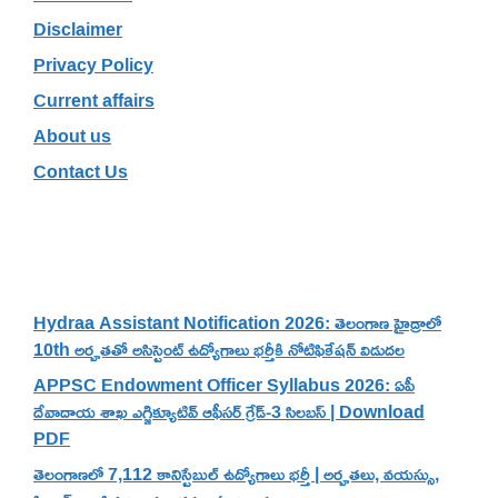
Disclaimer
Privacy Policy
Current affairs
About us
Contact Us
Recent Posts
Hydraa Assistant Notification 2026: తెలంగాణ హైడ్రాలో
10th అర్హతతో అసిస్టెంట్ ఉద్యోగాలు భర్తీకి నోటిఫికేషన్ విడుదల
APPSC Endowment Officer Syllabus 2026: ఏపీ
దేవాదాయ శాఖ ఎగ్జిక్యూటివ్ ఆఫీసర్ గ్రేడ్-3 సిలబస్ | Download
PDF
తెలంగాణలో 7,112 కానిస్టేబుల్ ఉద్యోగాలు భర్తీ | అర్హతలు, వయస్సు,