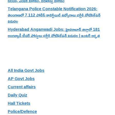
సిలబస్, ఎంపిక విధానం, దరఖాస్తు విధానం
Telangana Police Constable Notification 2026:
తెలంగాణలో 7,112 పోలీస్ కానిస్టేబుల్ ఉద్యోగాలు భర్తీకి నోటిఫికేషన్
విడుదల
Hyderabad Anganwadi Jobs: హైదరాబాద్ జిల్లాలో 181
అంగన్వాడీ టీచర్ పోస్టులు భర్తీకి నోటిఫికేషన్ విడుదల | ఇంటర్ అర్హత
Categories
All India Govt Jobs
AP Govt Jobs
Current affairs
Daily Quiz
Hall Tickets
Police/Defence