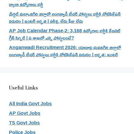
ద్వారా ఉద్యోగాలు భర్తీ
మేడ్చల్ మల్కాజిగిరి జిల్లాలో అంగన్వాడీ టీచర్ పోస్టులు భర్తీకి నోటిఫికేషన్
విడుదల | ఇంటర్ అర్హత | పరీక్ష, లేదు ఫీజు లేదు
AP Job Calendar Phase-2: 3,168 ఉద్యోగాల భర్తీకి కేబినెట్
గ్రీన్ సిగ్నల్ | ఏ శాఖలో ఎన్ని పోస్టులంటే?
Anganwadi Recruitment 2026: యాదాద్రి భువనగిరి జిల్లాలో
అంగన్వాడీ టీచర్ పోస్టులు భర్తీకి నోటిఫికేషన్ విడుదల | అర్హత: ఇంటర్
Useful Links
All India Govt Jobs
AP Govt Jobs
TS Govt Jobs
Police Jobs