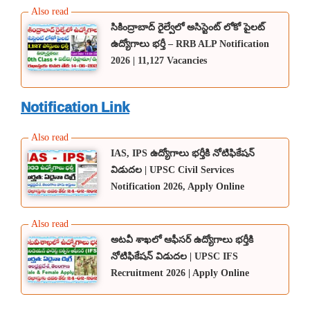
సికింద్రాబాద్ రైల్వేలో అసిస్టెంట్ లోకో పైలట్
ఉద్యోగాలు భర్తీ – RRB ALP Notification
2026 | 11,127 Vacancies
Notification Link
IAS, IPS ఉద్యోగాలు భర్తీకి నోటిఫికేషన్
విడుదల | UPSC Civil Services
Notification 2026, Apply Online
అటవీ శాఖలో ఆఫీసర్ ఉద్యోగాలు భర్తీకి
నోటిఫికేషన్ విడుదల | UPSC IFS
Recruitment 2026 | Apply Online