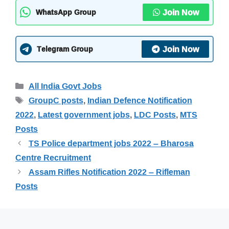
Join Now
WhatsApp Group
Join Now
Telegram Group
Categories
All India Govt Jobs
Tags
GroupC posts
,
Indian Defence Notification
2022
,
Latest government jobs
,
LDC Posts
,
MTS
Posts
TS Police department jobs 2022 – Bharosa
Centre Recruitment
Assam Rifles Notification 2022 – Rifleman
Posts