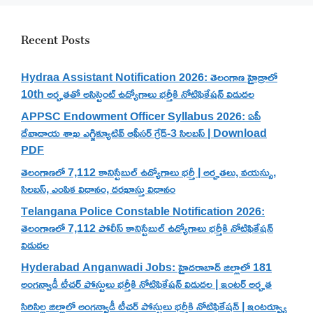
Recent Posts
Hydraa Assistant Notification 2026: తెలంగాణ హైడ్రాలో
10th అర్హతతో అసిస్టెంట్ ఉద్యోగాలు భర్తీకి నోటిఫికేషన్ విడుదల
APPSC Endowment Officer Syllabus 2026: ఏపీ
దేవాదాయ శాఖ ఎగ్జిక్యూటివ్ ఆఫీసర్ గ్రేడ్-3 సిలబస్ | Download
PDF
తెలంగాణలో 7,112 కానిస్టేబుల్ ఉద్యోగాలు భర్తీ | అర్హతలు, వయస్సు,
సిలబస్, ఎంపిక విధానం, దరఖాస్తు విధానం
Telangana Police Constable Notification 2026:
తెలంగాణలో 7,112 పోలీస్ కానిస్టేబుల్ ఉద్యోగాలు భర్తీకి నోటిఫికేషన్
విడుదల
Hyderabad Anganwadi Jobs: హైదరాబాద్ జిల్లాలో 181
అంగన్వాడీ టీచర్ పోస్టులు భర్తీకి నోటిఫికేషన్ విడుదల | ఇంటర్ అర్హత
సిరిసిల్ల జిల్లాలో అంగన్వాడీ టీచర్ పోస్టులు భర్తీకి నోటిఫికేషన్ | ఇంటర్వ్యూ