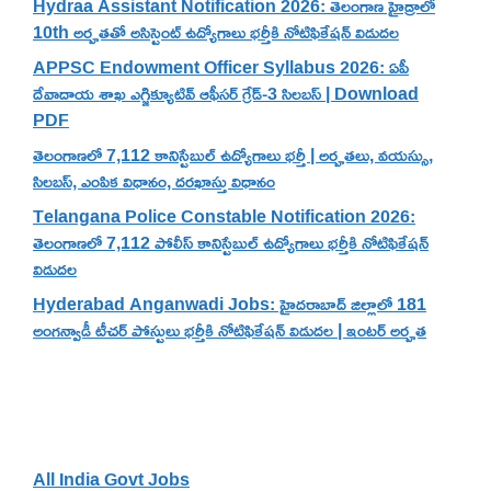
Hydraa Assistant Notification 2026: తెలంగాణ హైడ్రాలో
10th అర్హతతో అసిస్టెంట్ ఉద్యోగాలు భర్తీకి నోటిఫికేషన్ విడుదల
APPSC Endowment Officer Syllabus 2026: ఏపీ
దేవాదాయ శాఖ ఎగ్జిక్యూటివ్ ఆఫీసర్ గ్రేడ్-3 సిలబస్ | Download
PDF
తెలంగాణలో 7,112 కానిస్టేబుల్ ఉద్యోగాలు భర్తీ | అర్హతలు, వయస్సు,
సిలబస్, ఎంపిక విధానం, దరఖాస్తు విధానం
Telangana Police Constable Notification 2026:
తెలంగాణలో 7,112 పోలీస్ కానిస్టేబుల్ ఉద్యోగాలు భర్తీకి నోటిఫికేషన్
విడుదల
Hyderabad Anganwadi Jobs: హైదరాబాద్ జిల్లాలో 181
అంగన్వాడీ టీచర్ పోస్టులు భర్తీకి నోటిఫికేషన్ విడుదల | ఇంటర్ అర్హత
Categories
All India Govt Jobs