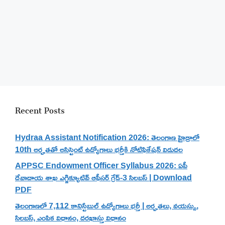
Recent Posts
Hydraa Assistant Notification 2026: తెలంగాణ హైడ్రాలో
10th అర్హతతో అసిస్టెంట్ ఉద్యోగాలు భర్తీకి నోటిఫికేషన్ విడుదల
APPSC Endowment Officer Syllabus 2026: ఏపీ
దేవాదాయ శాఖ ఎగ్జిక్యూటివ్ ఆఫీసర్ గ్రేడ్-3 సిలబస్ | Download
PDF
తెలంగాణలో 7,112 కానిస్టేబుల్ ఉద్యోగాలు భర్తీ | అర్హతలు, వయస్సు,
సిలబస్, ఎంపిక విధానం, దరఖాస్తు విధానం