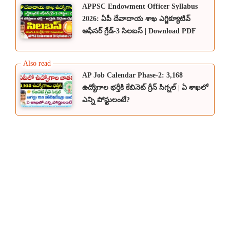
APPSC Endowment Officer Syllabus
2026: ఏపీ దేవాదాయ శాఖ ఎగ్జిక్యూటివ్
ఆఫీసర్ గ్రేడ్-3 సిలబస్ | Download PDF
AP Job Calendar Phase-2: 3,168
ఉద్యోగాల భర్తీకి కేబినెట్ గ్రీన్ సిగ్నల్ | ఏ శాఖలో
ఎన్ని పోస్టులంటే?