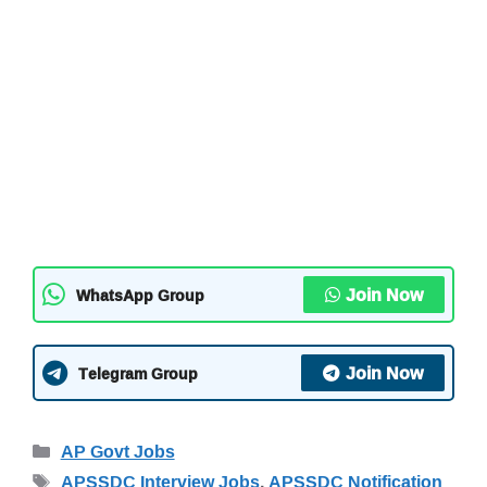
Join Now
WhatsApp Group
Join Now
Telegram Group
Categories
AP Govt Jobs
Tags
APSSDC Interview Jobs
,
APSSDC Notification