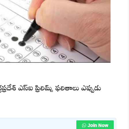
రదేశ్ ఎస్ఐ ప్రిలిమ్స్ ఫలితాలు ఎప్పుడు
Join Now