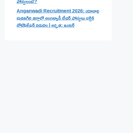
పోస్టులంటే?
Anganwadi Recruitment 2026: యాదాద్రి
భువనగిరి జిల్లాలో అంగన్వాడీ టీచర్ పోస్టులు భర్తీకి
నోటిఫికేషన్ విడుదల | అర్హత: ఇంటర్