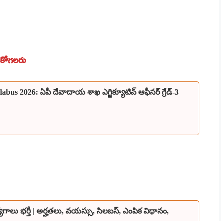
ుసుకోగలరు
s 2026: ఏపీ దేవాదాయ శాఖ ఎగ్జిక్యూటివ్ ఆఫీసర్ గ్రేడ్-3
యోగాలు భర్తీ | అర్హతలు, వయస్సు, సిలబస్, ఎంపిక విధానం,