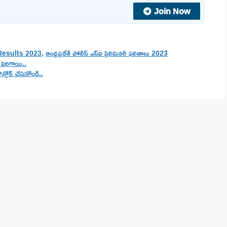
Join Now
Results 2023
,
ఆంధ్రప్రదేశ్ పోలీస్ ఎస్ఐ ప్రిలిమినరీ ఫలితాలు 2023
పెరిగాయి..
ౌన్లోడ్ చేసుకోండి..