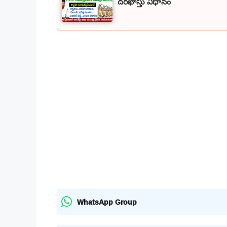
దరఖాస్తు విధానం
WhatsApp Group