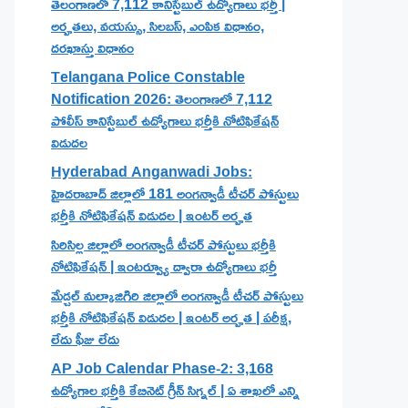
తెలంగాణలో 7,112 కానిస్టేబుల్ ఉద్యోగాలు భర్తీ |
అర్హతలు, వయస్సు, సిలబస్, ఎంపిక విధానం,
దరఖాస్తు విధానం
Telangana Police Constable
Notification 2026: తెలంగాణలో 7,112
పోలీస్ కానిస్టేబుల్ ఉద్యోగాలు భర్తీకి నోటిఫికేషన్
విడుదల
Hyderabad Anganwadi Jobs:
హైదరాబాద్ జిల్లాలో 181 అంగన్వాడీ టీచర్ పోస్టులు
భర్తీకి నోటిఫికేషన్ విడుదల | ఇంటర్ అర్హత
సిరిసిల్ల జిల్లాలో అంగన్వాడీ టీచర్ పోస్టులు భర్తీకి
నోటిఫికేషన్ | ఇంటర్వ్యూ ద్వారా ఉద్యోగాలు భర్తీ
మేడ్చల్ మల్కాజిగిరి జిల్లాలో అంగన్వాడీ టీచర్ పోస్టులు
భర్తీకి నోటిఫికేషన్ విడుదల | ఇంటర్ అర్హత | పరీక్ష,
లేదు ఫీజు లేదు
AP Job Calendar Phase-2: 3,168
ఉద్యోగాల భర్తీకి కేబినెట్ గ్రీన్ సిగ్నల్ | ఏ శాఖలో ఎన్ని