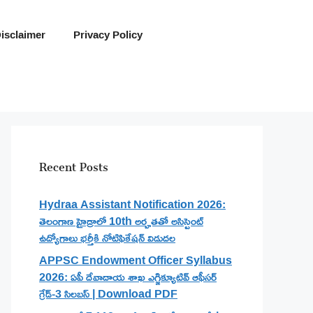
isclaimer
Privacy Policy
Recent Posts
Hydraa Assistant Notification 2026:
తెలంగాణ హైడ్రాలో 10th అర్హతతో అసిస్టెంట్
ఉద్యోగాలు భర్తీకి నోటిఫికేషన్ విడుదల
APPSC Endowment Officer Syllabus
2026: ఏపీ దేవాదాయ శాఖ ఎగ్జిక్యూటివ్ ఆఫీసర్
గ్రేడ్-3 సిలబస్ | Download PDF