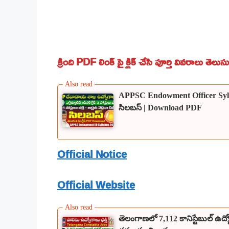
క్రింది PDF లింక్ పై క్లిక్ చేసి పూర్తి వివరాలు తెల
APPSC Endowment Officer Syllabu
సిలబస్ | Download PDF
Official Notice
Official Website
తెలంగాణలో 7,112 కానిస్టేబుల్ ఉద్