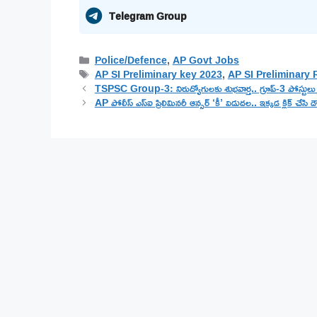
Telegram Group
Categories
Police/Defence
,
AP Govt Jobs
Tags
AP SI Preliminary key 2023
,
AP SI Preliminary 
TSPSC Group-3: నిరుద్యోగులకు శుభవార్త.. గ్రూప్-3 పోస్టులు 
AP పోలీస్ ఎస్ఐ ప్రిలిమినరీ ఆన్సర్ ‘కీ’ విడుదల.. ఇక్కడ క్లిక్ చేసి డ