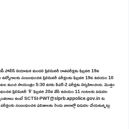
చి ఏపీ పోలీస్ నియామక మండలి ప్రిలిమినరీ రాతపరీక్షను ఫిబ్రవరి 19న
రు. ఈ ఉద్యోగాలకు సంబంధించిన ప్రిలిమినరీ పరీక్షలను ఫిబ్రవరి 19న ఉదయం 10
ల నుంచి సాయంత్రం 5:30 వరకు పేపర్-2 పరీక్షను నిర్వహించింది. మొత్తం
ించిన ప్రిలిమినరీ ‘కీ’ ఫిబ్రవరి 20వ తేదీ ఉదయం 11 గంటలకు విడుదల
ీ’ పై అభ్యంతరాలు ఉంటే SCTSI-PWT@slprb.appolice.gov.in కు
రీ పరీక్షలకు సంబంధించిన ఫలితాలను రెండు వారాల్లో విడుదల చేయనున్నట్లు