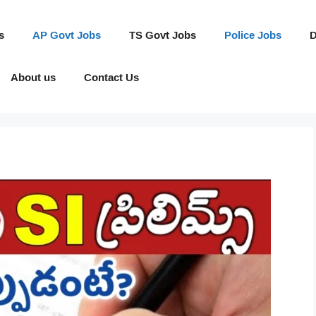
s
AP Govt Jobs
TS Govt Jobs
Police Jobs
D
About us
Contact Us