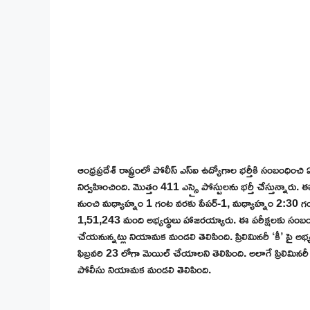
ఆంధ్రప్రదేశ్ రాష్ట్రంలో పోలీస్ ఎస్ఐ ఉద్యోగాల భర్తీకి సంబంధిం
నిర్వహించింది. మొత్తం 411 ఎస్సై పోస్టులను భర్తీ చేస్తున్నా
నుంచి మధ్యాహ్నం 1 గంట వరకు పేపర్-1, మధ్యాహ్నం 2:30 గంట
1,51,243 మంది అభ్యర్థులు హాజరయ్యారు. ఈ పరీక్షలకు సంబంధ
చేయనున్నట్లు నియామక మండలి తెలిపింది. ప్రిలిమినరీ ‘క
ఫిబ్రవరి 23 లోగా మెయిల్ చేయాలని తెలిపింది. అలాగే ప్రిలిమిన
పోలీసు నియామక మండలి తెలిపింది.