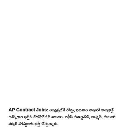
AP Contract Jobs
: ఆంధ్రప్రదేశ్ రోడ్లు, భవనాల శాఖలో కాంట్రాక్ట్
ఉద్యోగాల భర్తీకి నోటిఫికేషన్ విడుదల. ఆఫీస్ సబార్డినేట్, వాచ్మెన్, సానిటరీ
వర్కర్ పోస్టులను భర్తీ చేస్తున్నారు.