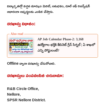
విద్యార్హతల్లో వచ్చిన మార్కుల మెరిట్, అనుభవం, రూల్ ఆఫ్ రిజర్వేషన్
ఆధారంగా అభ్యర్థులను ఎంపిక చేస్తారు.
దరఖాస్తు విధానం:
AP Job Calendar Phase-2: 3,168
ఉద్యోగాల భర్తీకి కేబినెట్ గ్రీన్ సిగ్నల్ | ఏ శాఖలో
ఎన్ని పోస్టులంటే?
Offline ద్వారా దరఖాస్తు చేసుకోవాలి.
దరఖాస్తులు పంపవలసిన చిరునామా:
R&B Circle Office,
Nellore,
SPSR Nellore District.