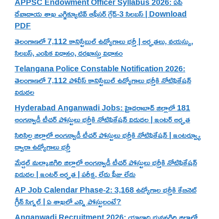
APPSC Endowment Officer Syllabus 2026: ఏపీ
దేవాదాయ శాఖ ఎగ్జిక్యూటివ్ ఆఫీసర్ గ్రేడ్-3 సిలబస్ | Download
PDF
తెలంగాణలో 7,112 కానిస్టేబుల్ ఉద్యోగాలు భర్తీ | అర్హతలు, వయస్సు,
సిలబస్, ఎంపిక విధానం, దరఖాస్తు విధానం
Telangana Police Constable Notification 2026:
తెలంగాణలో 7,112 పోలీస్ కానిస్టేబుల్ ఉద్యోగాలు భర్తీకి నోటిఫికేషన్
విడుదల
Hyderabad Anganwadi Jobs: హైదరాబాద్ జిల్లాలో 181
అంగన్వాడీ టీచర్ పోస్టులు భర్తీకి నోటిఫికేషన్ విడుదల | ఇంటర్ అర్హత
సిరిసిల్ల జిల్లాలో అంగన్వాడీ టీచర్ పోస్టులు భర్తీకి నోటిఫికేషన్ | ఇంటర్వ్యూ
ద్వారా ఉద్యోగాలు భర్తీ
మేడ్చల్ మల్కాజిగిరి జిల్లాలో అంగన్వాడీ టీచర్ పోస్టులు భర్తీకి నోటిఫికేషన్
విడుదల | ఇంటర్ అర్హత | పరీక్ష, లేదు ఫీజు లేదు
AP Job Calendar Phase-2: 3,168 ఉద్యోగాల భర్తీకి కేబినెట్
గ్రీన్ సిగ్నల్ | ఏ శాఖలో ఎన్ని పోస్టులంటే?
Anganwadi Recruitment 2026: యాదాద్రి భువనగిరి జిల్లాలో