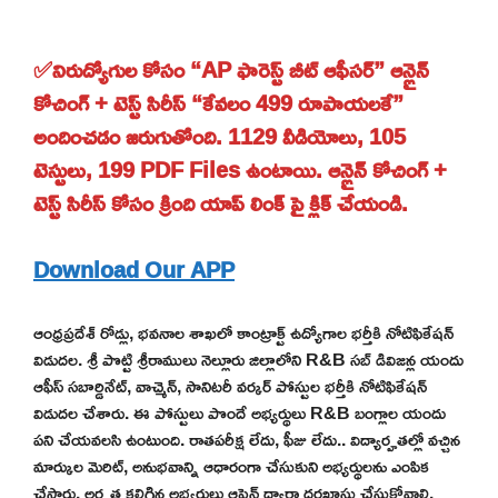
✅నిరుద్యోగుల కోసం “AP ఫారెస్ట్ బీట్ ఆఫీసర్” ఆన్లైన్
కోచింగ్ + టెస్ట్ సిరీస్ “కేవలం 499 రూపాయలకే”
అందించడం జరుగుతోంది. 1129 వీడియోలు, 105
టెస్టులు, 199 PDF Files ఉంటాయి. ఆన్లైన్ కోచింగ్ +
టెస్ట్ సిరీస్ కోసం క్రింది యాప్ లింక్ పై క్లిక్ చేయండి.
Download Our APP
ఆంధ్రప్రదేశ్ రోడ్లు, భవనాల శాఖలో కాంట్రాక్ట్ ఉద్యోగాల భర్తీకి నోటిఫికేషన్
విడుదల. శ్రీ పొట్టి శ్రీరాములు నెల్లూరు జిల్లాలోని R&B సబ్ డివిజన్ల యందు
ఆఫీస్ సబార్డినేట్, వాచ్మెన్, సానిటరీ వర్కర్ పోస్టుల భర్తీకి నోటిఫికేషన్
విడుదల చేశారు. ఈ పోస్టులు పొందే అభ్యర్థులు R&B బంగ్లాల యందు
పని చేయవలసి ఉంటుంది. రాతపరీక్ష లేదు, ఫీజు లేదు.. విద్యార్హతల్లో వచ్చిన
మార్కుల మెరిట్, అనుభవాన్ని ఆధారంగా చేసుకుని అభ్యర్థులను ఎంపిక
చేస్తారు. అర్హత కలిగిన అభ్యర్థులు ఆఫ్లైన్ ద్వారా దరఖాస్తు చేసుకోవాలి.