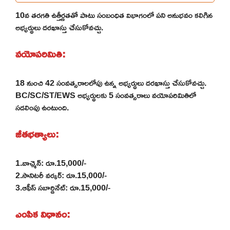
10వ తరగతి ఉత్తీర్ణతతో పాటు సంబంధిత విభాగంలో పని అనుభవం కలిగిన
అభ్యర్థులు దరఖాస్తు చేసుకోవచ్చు.
వయోపరిమితి:
18 నుంచి 42 సంవత్సరాలలోపు ఉన్న అభ్యర్థులు దరఖాస్తు చేసుకోవచ్చు.
BC/SC/ST/EWS అభ్యర్థులకు 5 సంవత్సరాలు వయోపరిమితిలో
సడలింపు ఉంటుంది.
జీతభత్యాలు:
1.వాచ్మెన్: రూ.15,000/-
2.సానిటరీ వర్కర్: రూ.15,000/-
3.ఆఫీస్ సబార్డినేట్: రూ.15,000/-
ఎంపిక విధానం: