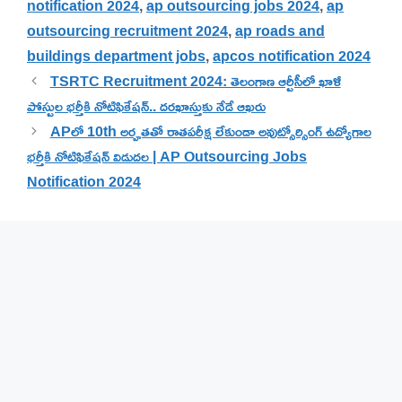
notification 2024
,
ap outsourcing jobs 2024
,
ap
outsourcing recruitment 2024
,
ap roads and
buildings department jobs
,
apcos notification 2024
TSRTC Recruitment 2024: తెలంగాణ ఆర్టీసీలో ఖాళీ
పోస్టుల భర్తీకి నోటిఫికేషన్.. దరఖాస్తుకు నేడే ఆఖరు
APలో 10th అర్హతతో రాతపరీక్ష లేకుండా అవుట్సోర్సింగ్ ఉద్యోగాల
భర్తీకి నోటిఫికేషన్ విడుదల | AP Outsourcing Jobs
Notification 2024