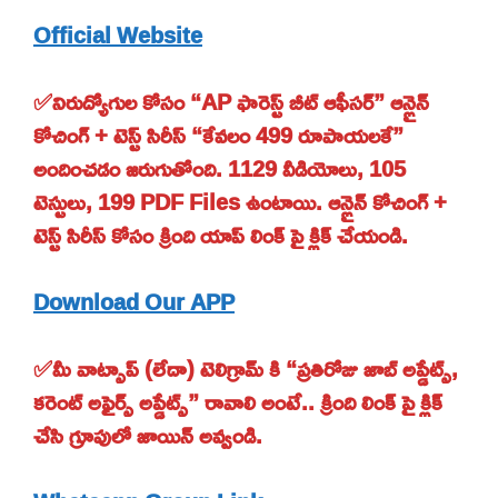
Official Website
✅నిరుద్యోగుల కోసం “AP ఫారెస్ట్ బీట్ ఆఫీసర్” ఆన్లైన్
కోచింగ్ + టెస్ట్ సిరీస్ “కేవలం 499 రూపాయలకే”
అందించడం జరుగుతోంది. 1129 వీడియోలు, 105
టెస్టులు, 199 PDF Files ఉంటాయి. ఆన్లైన్ కోచింగ్ +
టెస్ట్ సిరీస్ కోసం క్రింది యాప్ లింక్ పై క్లిక్ చేయండి.
Download Our APP
✅మీ వాట్సాప్ (లేదా) టెలిగ్రామ్ కి “ప్రతిరోజు జాబ్ అప్డేట్స్,
కరెంట్ అఫైర్స్ అప్డేట్స్” రావాలి అంటే.. క్రింది లింక్ పై క్లిక్
చేసి గ్రూపులో జాయిన్ అవ్వండి.