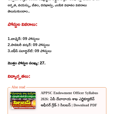
అర్హత, వయస్సు, జీతం, దరఖాస్తు, ఎంపిక విధానం వివరాలు
తెలుసుకుందాం..
పోస్టుల వివరాలు:
1.వాచ్మెన్: 09 పోస్టులు
2.సానిటరీ వర్కర్: 09 పోస్టులు
3.ఆఫీస్ సబార్డినేట్: 09 పోస్టులు
మొత్తం పోస్టుల సంఖ్య: 27.
విద్యార్హతలు:
APPSC Endowment Officer Syllabus
2026: ఏపీ దేవాదాయ శాఖ ఎగ్జిక్యూటివ్
ఆఫీసర్ గ్రేడ్-3 సిలబస్ | Download PDF