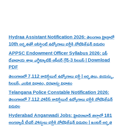
Recent Posts
Hydraa Assistant Notification 2026: తెలంగాణ హైడ్రాలో
10th అర్హతతో అసిస్టెంట్ ఉద్యోగాలు భర్తీకి నోటిఫికేషన్ విడుదల
APPSC Endowment Officer Syllabus 2026: ఏపీ
దేవాదాయ శాఖ ఎగ్జిక్యూటివ్ ఆఫీసర్ గ్రేడ్-3 సిలబస్ | Download
PDF
తెలంగాణలో 7,112 కానిస్టేబుల్ ఉద్యోగాలు భర్తీ | అర్హతలు, వయస్సు,
సిలబస్, ఎంపిక విధానం, దరఖాస్తు విధానం
Telangana Police Constable Notification 2026:
తెలంగాణలో 7,112 పోలీస్ కానిస్టేబుల్ ఉద్యోగాలు భర్తీకి నోటిఫికేషన్
విడుదల
Hyderabad Anganwadi Jobs: హైదరాబాద్ జిల్లాలో 181
అంగన్వాడీ టీచర్ పోస్టులు భర్తీకి నోటిఫికేషన్ విడుదల | ఇంటర్ అర్హత