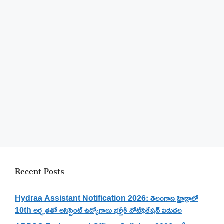
Recent Posts
Hydraa Assistant Notification 2026: తెలంగాణ హైడ్రాలో
10th అర్హతతో అసిస్టెంట్ ఉద్యోగాలు భర్తీకి నోటిఫికేషన్ విడుదల