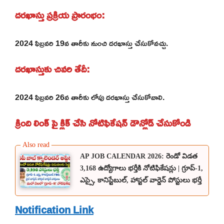
దరఖాస్తు ప్రక్రియ ప్రారంభం:
2024 ఫిబ్రవరి 19వ తారీకు నుంచి దరఖాస్తు చేసుకోవచ్చు.
దరఖాస్తుకు చివరి తేదీ:
2024 ఫిబ్రవరి 26వ తారీకు లోపు దరఖాస్తు చేసుకోవాలి.
క్రింది లింక్ పై క్లిక్ చేసి నోటిఫికేషన్ డౌన్లోడ్ చేసుకోండి
AP JOB CALENDAR 2026: రెండో విడత
3,168 ఉద్యోగాలు భర్తీకి నోటిఫికేషన్లు | గ్రూప్-1,
ఎస్సై, కానిస్టేబుల్, హాస్టల్ వార్డెన్ పోస్టులు భర్తీ
Notification Link