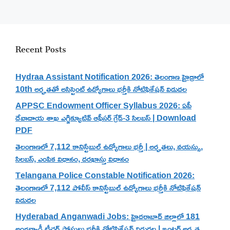
Recent Posts
Hydraa Assistant Notification 2026: తెలంగాణ హైడ్రాలో
10th అర్హతతో అసిస్టెంట్ ఉద్యోగాలు భర్తీకి నోటిఫికేషన్ విడుదల
APPSC Endowment Officer Syllabus 2026: ఏపీ
దేవాదాయ శాఖ ఎగ్జిక్యూటివ్ ఆఫీసర్ గ్రేడ్-3 సిలబస్ | Download
PDF
తెలంగాణలో 7,112 కానిస్టేబుల్ ఉద్యోగాలు భర్తీ | అర్హతలు, వయస్సు,
సిలబస్, ఎంపిక విధానం, దరఖాస్తు విధానం
Telangana Police Constable Notification 2026:
తెలంగాణలో 7,112 పోలీస్ కానిస్టేబుల్ ఉద్యోగాలు భర్తీకి నోటిఫికేషన్
విడుదల
Hyderabad Anganwadi Jobs: హైదరాబాద్ జిల్లాలో 181
అంగన్వాడీ టీచర్ పోస్టులు భర్తీకి నోటిఫికేషన్ విడుదల | ఇంటర్ అర్హత