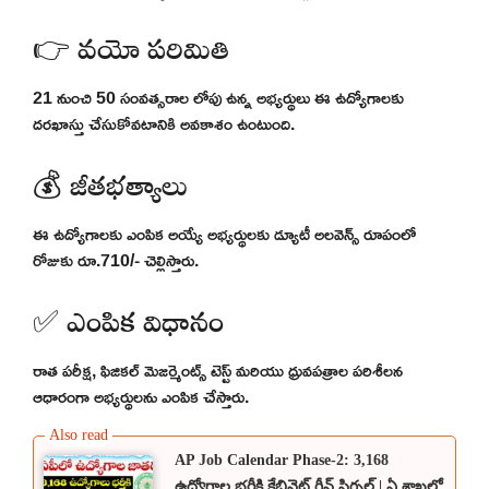
👉 వయో పరిమితి
21 నుంచి 50 సంవత్సరాల లోపు ఉన్న అభ్యర్థులు ఈ ఉద్యోగాలకు
దరఖాస్తు చేసుకోవటానికి అవకాశం ఉంటుంది.
💰 జీతభత్యాలు
ఈ ఉద్యోగాలకు ఎంపిక అయ్యే అభ్యర్థులకు డ్యూటీ అలవెన్స్ రూపంలో
రోజుకు రూ.710/- చెల్లిస్తారు.
✅ ఎంపిక విధానం
రాత పరీక్ష, ఫిజికల్ మెజర్మెంట్స్ టెస్ట్ మరియు ధ్రువపత్రాల పరిశీలన
ఆధారంగా అభ్యర్థులను ఎంపిక చేస్తారు.
AP Job Calendar Phase-2: 3,168
ఉద్యోగాల భర్తీకి కేబినెట్ గ్రీన్ సిగ్నల్ | ఏ శాఖలో