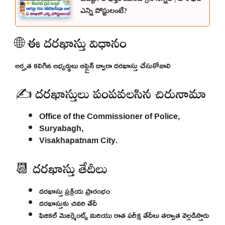
ఎన్ని పోస్టులంటే?
🌐 ఈ దరఖాస్తు విధానం
అర్హత కలిగిన అభ్యర్థులు ఆఫ్లైన్ ద్వారా దరఖాస్తు చేసుకోవాలి
✍️ దరఖాస్తులు పంపవలసిన చిరునామా
Office of the Commissioner of Police,
Suryabagh,
Visakhapatnam City.
📆 దరఖాస్తు తేదీలు
దరఖాస్తు ప్రక్రియ ప్రారంభం
దరఖాస్తుకు చివరి తేదీ
ఫిజికల్ మెజర్మెంట్స్ మరియు రాత పరీక్ష తేదీలు తర్వాత వెల్లడిస్తారు