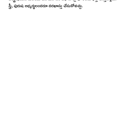
స్త్రీ, పురుష అభ్యర్థులందరూ దరఖాస్తు చేసుకోవచ్చు.