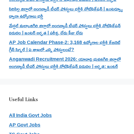
సిరిసిల్ల జిల్లాలో అంగన్వాడీ టీచర్ పోస్టులు భర్తీకి నోటిఫికేషన్ | ఇంటర్వ్యూ
ద్వారా ఉద్యోగాలు భర్తీ
మేడ్చల్ మల్కాజిగిరి జిల్లాలో అంగన్వాడీ టీచర్ పోస్టులు భర్తీకి నోటిఫికేషన్
విడుదల | ఇంటర్ అర్హత | పరీక్ష, లేదు ఫీజు లేదు
AP Job Calendar Phase-2: 3,168 ఉద్యోగాల భర్తీకి కేబినెట్
గ్రీన్ సిగ్నల్ | ఏ శాఖలో ఎన్ని పోస్టులంటే?
Anganwadi Recruitment 2026: యాదాద్రి భువనగిరి జిల్లాలో
అంగన్వాడీ టీచర్ పోస్టులు భర్తీకి నోటిఫికేషన్ విడుదల | అర్హత: ఇంటర్
Useful Links
All India Govt Jobs
AP Govt Jobs