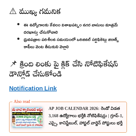
⚠️ ముఖ్య గమనిక
ఈ ఉద్యోగాలకు కేవలం విశాఖపట్నం నగర వాసులు మాత్రమే
దరఖాస్తు చేసుకోవాలి
ధ్రువపత్రాల పరిశీలన సమయంలో ఒరిజినల్ సర్టిఫికెట్లు జిరాక్స్
కాపీలు వెంట తీసుకుని వెళ్లాలి
📌 క్రింది లింకు పై క్లిక్ చేసి నోటిఫికేషన్
డౌన్లోడ్ చేసుకోండి
Notification Link
AP JOB CALENDAR 2026: రెండో విడత
3,168 ఉద్యోగాలు భర్తీకి నోటిఫికేషన్లు | గ్రూప్-1,
ఎస్సై, కానిస్టేబుల్, హాస్టల్ వార్డెన్ పోస్టులు భర్తీ