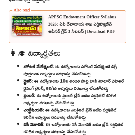
APPSC Endowment Officer Syllabus
2026: ఏపీ దేవాదాయ శాఖ ఎగ్జిక్యూటివ్
ఆఫీసర్ గ్రేడ్-3 సిలబస్ | Download PDF
👩‍🎓 విద్యార్హతలు
హోటల్ మేనేజ్మెంట్
: ఈ ఉద్యోగాలకు హోటల్ మేనేజ్మెంట్ డిగ్రీ
పూర్తయిన అభ్యర్థులు దరఖాస్తు చేసుకోవచ్చు
డ్రైవర్
: ఈ ఉద్యోగాలకు 10వ తరగతి పాసై హెవీ మోటార్ వెహికల్
డ్రైవింగ్ లైసెన్స్ కలిగిన అభ్యర్థులు దరఖాస్తు చేసుకోవచ్చు
ప్లంబర్
: ఈ ఉద్యోగాలకు ప్లంబర్ ట్రేడ్ ఐటిఐ సర్టిఫికెట్ కలిగిన
అభ్యర్థులు దరఖాస్తు చేసుకోవచ్చు
ఎలక్ట్రీషియన్
: ఈ ఉద్యోగాలకు ఎలక్ట్రికల్ ట్రేడ్ ఐటిఐ సర్టిఫికెట్
కలిగిన అభ్యర్థులు దరఖాస్తు చేసుకోవచ్చు
ఏసీ మెకానిక్
: ఈ ఉద్యోగాలకు ఏసీ మెకానిక్ ఐటిఐ ట్రేడ్ సర్టిఫికెట్
కలిగిన అభ్యర్థులు దరఖాస్తు చేసుకోవచ్చు