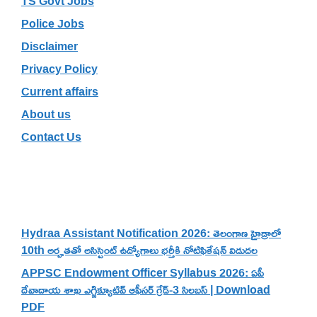
TS Govt Jobs
Police Jobs
Disclaimer
Privacy Policy
Current affairs
About us
Contact Us
Recent Posts
Hydraa Assistant Notification 2026: తెలంగాణ హైడ్రాలో
10th అర్హతతో అసిస్టెంట్ ఉద్యోగాలు భర్తీకి నోటిఫికేషన్ విడుదల
APPSC Endowment Officer Syllabus 2026: ఏపీ
దేవాదాయ శాఖ ఎగ్జిక్యూటివ్ ఆఫీసర్ గ్రేడ్-3 సిలబస్ | Download
PDF