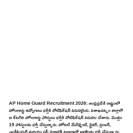
AP Home Guard Recruitment 2026: ఆంధ్రప్రదేశ్ రాష్ట్రంలో
హోంగార్డు ఉద్యోగాలు భర్తీకి నోటిఫికేషన్ విడుదలైంది. విశాఖపట్నం జిల్లాలో
బి కేటగిరి హోంగార్డు పోస్టులు భర్తీకి నోటిఫికేషన్ విడుదల చేశారు. మొత్తం
19 పోస్టులను భర్తీ చేస్తున్నారు. హోటల్ మేనేజ్మెంట్, డ్రైవర్, ప్లంబర్,
ఎలక్ట్రీషియన్ మరియు ఏసీ మెకానిక్ విభాగాల్లో ఖాళీలను భర్తీ చేస్తున్నారు.