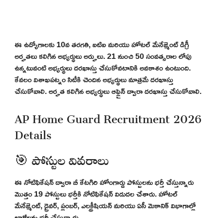
ఈ ఉద్యోగాలకు 10వ తరగతి, ఐటిఐ మరియు హోటల్ మేనేజ్మెంట్ డిగ్రీ
అర్హతలు కలిగిన అభ్యర్థులు అర్హులు. 21 నుంచి 50 సంవత్సరాల లోపు
ఉన్నటువంటి అభ్యర్థులు దరఖాస్తు చేసుకోవటానికి అవకాశం ఉంటుంది.
కేవలం విశాఖపట్నం సిటీకి చెందిన అభ్యర్థులు మాత్రమే దరఖాస్తు
చేసుకోవాలి. అర్హత కలిగిన అభ్యర్థులు ఆఫ్లైన్ ద్వారా దరఖాస్తు చేసుకోవాలి.
AP Home Guard Recruitment 2026
Details
🎯 పోస్టుల వివరాలు
ఈ నోటిఫికేషన్ ద్వారా బీ కేటగిరి హోంగార్డు పోస్టులను భర్తీ చేస్తున్నారు
మొత్తం 19 పోస్టులు భర్తీకి నోటిఫికేషన్ విడుదల చేశారు. హోటల్
మేనేజ్మెంట్, డ్రైవర్, ప్లంబర్, ఎలక్ట్రీషియన్ మరియు ఏసీ మెకానిక్ విభాగాల్లో
ఖాళీలను భర్తీ చేస్తున్నారు.