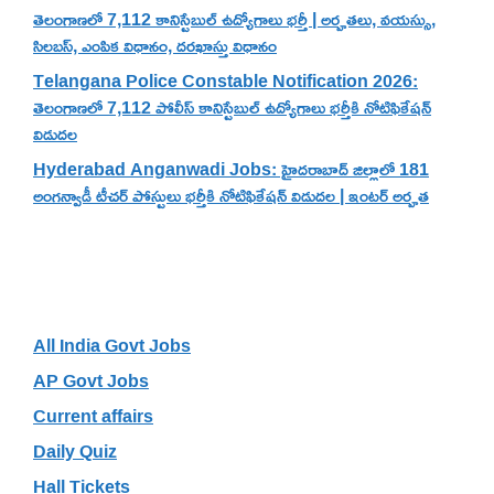
తెలంగాణలో 7,112 కానిస్టేబుల్ ఉద్యోగాలు భర్తీ | అర్హతలు, వయస్సు,
సిలబస్, ఎంపిక విధానం, దరఖాస్తు విధానం
Telangana Police Constable Notification 2026:
తెలంగాణలో 7,112 పోలీస్ కానిస్టేబుల్ ఉద్యోగాలు భర్తీకి నోటిఫికేషన్
విడుదల
Hyderabad Anganwadi Jobs: హైదరాబాద్ జిల్లాలో 181
అంగన్వాడీ టీచర్ పోస్టులు భర్తీకి నోటిఫికేషన్ విడుదల | ఇంటర్ అర్హత
Categories
All India Govt Jobs
AP Govt Jobs
Current affairs
Daily Quiz
Hall Tickets