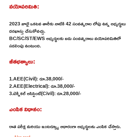
వయోపరిమితి:
2023 జూలై ఒకటవ తారీకు నాటికి 42 సంవత్సరాల లోపు ఉన్న అభ్యర్థులు
దరఖాస్తు చేసుకోవచ్చు.
BC/SC/ST/EWS అభ్యర్థులకు ఐదు సంవత్సరాలు వయోపరిమితిలో
సడలింపు ఉంటుంది.
జీతభత్యాలు:
1.AEE(Civil): రూ.38,000/-
2.AEE(Electrical): రూ.38,000/-
3.టెక్నికల్ అసిస్టెంట్(Civil): రూ.28,000/-
ఎంపిక విధానం:
రాత పరీక్ష మరియు ఇంటర్వ్యూ ఆధారంగా అభ్యర్థులను ఎంపిక చేస్తారు.