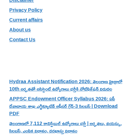
Privacy Policy
Current affairs
About us
Contact Us
Recent Posts
Hydraa Assistant Notification 2026: తెలంగాణ హైడ్రాలో
10th అర్హతతో అసిస్టెంట్ ఉద్యోగాలు భర్తీకి నోటిఫికేషన్ విడుదల
APPSC Endowment Officer Syllabus 2026: ఏపీ
దేవాదాయ శాఖ ఎగ్జిక్యూటివ్ ఆఫీసర్ గ్రేడ్-3 సిలబస్ | Download
PDF
తెలంగాణలో 7,112 కానిస్టేబుల్ ఉద్యోగాలు భర్తీ | అర్హతలు, వయస్సు,
సిలబస్, ఎంపిక విధానం, దరఖాస్తు విధానం