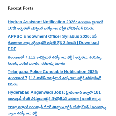
Recent Posts
Hydraa Assistant Notification 2026: తెలంగాణ హైడ్రాలో
10th అర్హతతో అసిస్టెంట్ ఉద్యోగాలు భర్తీకి నోటిఫికేషన్ విడుదల
APPSC Endowment Officer Syllabus 2026: ఏపీ
దేవాదాయ శాఖ ఎగ్జిక్యూటివ్ ఆఫీసర్ గ్రేడ్-3 సిలబస్ | Download
PDF
తెలంగాణలో 7,112 కానిస్టేబుల్ ఉద్యోగాలు భర్తీ | అర్హతలు, వయస్సు,
సిలబస్, ఎంపిక విధానం, దరఖాస్తు విధానం
Telangana Police Constable Notification 2026:
తెలంగాణలో 7,112 పోలీస్ కానిస్టేబుల్ ఉద్యోగాలు భర్తీకి నోటిఫికేషన్
విడుదల
Hyderabad Anganwadi Jobs: హైదరాబాద్ జిల్లాలో 181
అంగన్వాడీ టీచర్ పోస్టులు భర్తీకి నోటిఫికేషన్ విడుదల | ఇంటర్ అర్హత
సిరిసిల్ల జిల్లాలో అంగన్వాడీ టీచర్ పోస్టులు భర్తీకి నోటిఫికేషన్ | ఇంటర్వ్యూ
ద్వారా ఉద్యోగాలు భర్తీ