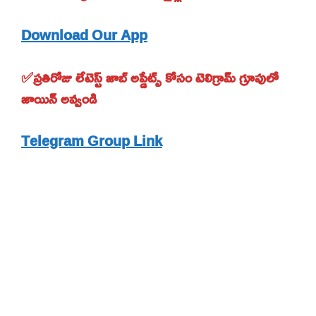
Download Our App
✅ప్రతిరోజు లేటెస్ట్ జాబ్ అప్డేట్స్ కోసం టెలిగ్రామ్ గ్రూపులో
జాయిన్ అవ్వండి
Telegram Group Link