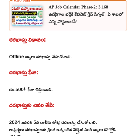
AP Job Calendar Phase-2: 3,168
ఉద్యోగాల భర్తీకి కేబినెట్ గ్రీన్ సిగ్నల్ | ఏ శాఖలో
ఎన్ని పోస్టులంటే?
దరఖాస్తు విధానం:
Offline ద్వారా దరఖాస్తు చేసుకోవాలి.
దరఖాస్తు ఫీజు:
రూ.500/- ఫీజు చెల్లించాలి.
దరఖాస్తుకు చివరి తేదీ:
2024 జనవరి 5వ తారీకు లోపు దరఖాస్తు చేసుకోవాలి.
అభ్యర్థులు దరఖాస్తులను క్రింద ఇవ్వబడిన వెబ్సైట్ లింక్ ద్వారా డౌన్లోడ్