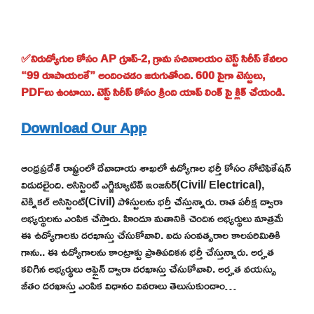
✅నిరుద్యోగుల కోసం AP గ్రూప్-2, గ్రామ సచివాలయం టెస్ట్ సిరీస్ కేవలం
“99 రూపాయలకే” అందించడం జరుగుతోంది. 600 పైగా టెస్టులు,
PDFలు ఉంటాయి. టెస్ట్ సిరీస్ కోసం క్రింది యాప్ లింక్ పై క్లిక్ చేయండి.
Download Our App
ఆంధ్రప్రదేశ్ రాష్ట్రంలో దేవాదాయ శాఖలో ఉద్యోగాల భర్తీ కోసం నోటిఫికేషన్
విడుదలైంది. అసిస్టెంట్ ఎగ్జిక్యూటివ్ ఇంజనీర్(Civil/ Electrical),
టెక్నికల్ అసిస్టెంట్(Civil) పోస్టులను భర్తీ చేస్తున్నారు. రాత పరీక్ష ద్వారా
అభ్యర్థులను ఎంపిక చేస్తారు. హిందూ మతానికి చెందిన అభ్యర్థులు మాత్రమే
ఈ ఉద్యోగాలకు దరఖాస్తు చేసుకోవాలి. ఐదు సంవత్సరాల కాలపరిమితికి
గాను.. ఈ ఉద్యోగాలను కాంట్రాక్టు ప్రాతిపదికన భర్తీ చేస్తున్నారు. అర్హత
కలిగిన అభ్యర్థులు ఆఫ్లైన్ ద్వారా దరఖాస్తు చేసుకోవాలి. అర్హత వయస్సు
జీతం దరఖాస్తు ఎంపిక విధానం వివరాలు తెలుసుకుందాం…