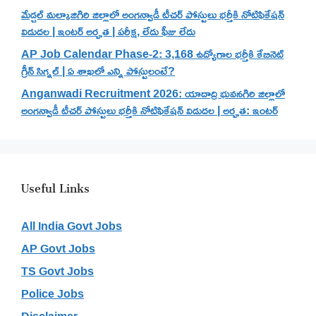
మేడ్చల్ మల్కాజిగిరి జిల్లాలో అంగన్వాడీ టీచర్ పోస్టులు భర్తీకి నోటిఫికేషన్
విడుదల | ఇంటర్ అర్హత | పరీక్ష, లేదు ఫీజు లేదు
AP Job Calendar Phase-2: 3,168 ఉద్యోగాల భర్తీకి కేబినెట్
గ్రీన్ సిగ్నల్ | ఏ శాఖలో ఎన్ని పోస్టులంటే?
Anganwadi Recruitment 2026: యాదాద్రి భువనగిరి జిల్లాలో
అంగన్వాడీ టీచర్ పోస్టులు భర్తీకి నోటిఫికేషన్ విడుదల | అర్హత: ఇంటర్
Useful Links
All India Govt Jobs
AP Govt Jobs
TS Govt Jobs
Police Jobs
Disclaimer