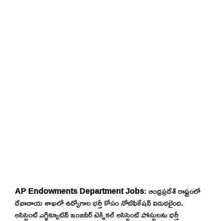
AP Endowments Department Jobs
: ఆంధ్రప్రదేశ్ రాష్ట్రంలో
దేవాదాయ శాఖలో ఉద్యోగాల భర్తీ కోసం నోటిఫికేషన్ విడుదలైంది.
అసిస్టెంట్ ఎగ్జిక్యూటివ్ ఇంజనీర్ టెక్నికల్ అసిస్టెంట్ పోస్టులను భర్తీ