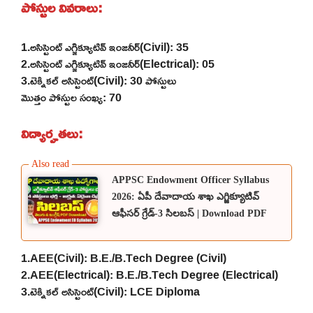
పోస్టుల వివరాలు:
1.అసిస్టెంట్ ఎగ్జిక్యూటివ్ ఇంజనీర్(Civil): 35
2.అసిస్టెంట్ ఎగ్జిక్యూటివ్ ఇంజనీర్(Electrical): 05
3.టెక్నికల్ అసిస్టెంట్(Civil): 30 పోస్టులు
మొత్తం పోస్టుల సంఖ్య: 70
విద్యార్హతలు:
APPSC Endowment Officer Syllabus
2026: ఏపీ దేవాదాయ శాఖ ఎగ్జిక్యూటివ్
ఆఫీసర్ గ్రేడ్-3 సిలబస్ | Download PDF
1.AEE(Civil): B.E./B.Tech Degree (Civil)
2.AEE(Electrical): B.E./B.Tech Degree (Electrical)
3.టెక్నికల్ అసిస్టెంట్(Civil): LCE Diploma