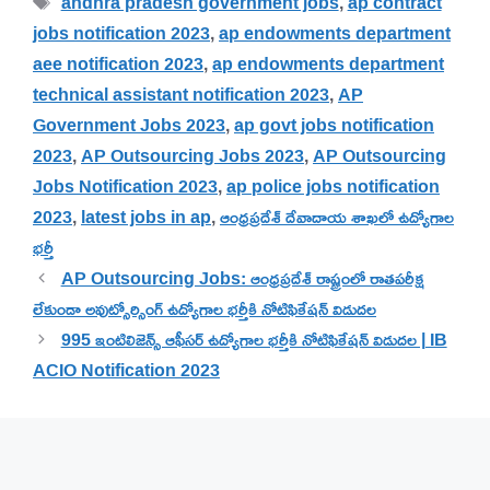
andhra pradesh government jobs
,
ap contract
jobs notification 2023
,
ap endowments department
aee notification 2023
,
ap endowments department
technical assistant notification 2023
,
AP
Government Jobs 2023
,
ap govt jobs notification
2023
,
AP Outsourcing Jobs 2023
,
AP Outsourcing
Jobs Notification 2023
,
ap police jobs notification
2023
,
latest jobs in ap
,
ఆంధ్రప్రదేశ్ దేవాదాయ శాఖలో ఉద్యోగాల
భర్తీ
AP Outsourcing Jobs: ఆంధ్రప్రదేశ్ రాష్ట్రంలో రాతపరీక్ష
లేకుండా అవుట్సోర్సింగ్ ఉద్యోగాల భర్తీకి నోటిఫికేషన్ విడుదల
995 ఇంటిలిజెన్స్ ఆఫీసర్ ఉద్యోగాల భర్తీకి నోటిఫికేషన్ విడుదల | IB
ACIO Notification 2023