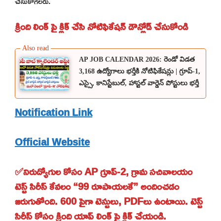
చేసుకోగలరు.
క్రింది లింక్ పై క్లిక్ చేసి నోటిఫికేషన్ డౌన్లోడ్ చేసుకోండి
AP JOB CALENDAR 2026: రెండో విడత
3,168 ఉద్యోగాలు భర్తీకి నోటిఫికేషన్లు | గ్రూప్-1,
ఎస్సై, కానిస్టేబుల్, హాస్టల్ వార్డెన్ పోస్టులు భర్తీ
Notification Link
Official Website
✅నిరుద్యోగుల కోసం AP గ్రూప్-2, గ్రామ సచివాలయం
టెస్ట్ సిరీస్ కేవలం “99 రూపాయలకే” అందించడం
జరుగుతోంది. 600 పైగా టెస్టులు, PDFలు ఉంటాయి. టెస్ట్
సిరీస్ కోసం క్రింది యాప్ లింక్ పై క్లిక్ చేయండి.