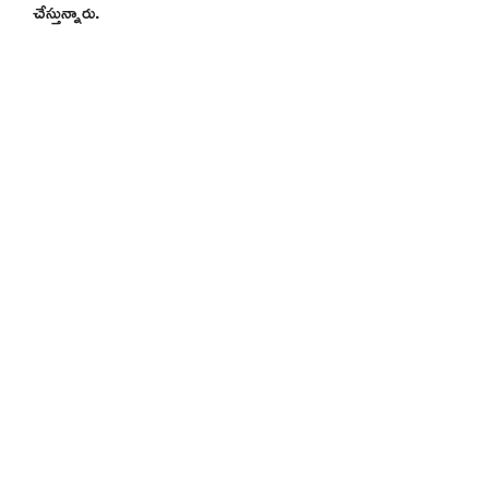
చేస్తున్నారు.