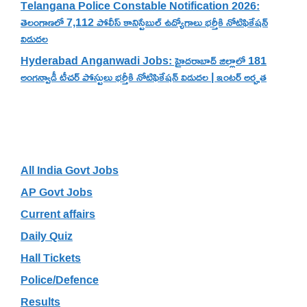
Telangana Police Constable Notification 2026:
తెలంగాణలో 7,112 పోలీస్ కానిస్టేబుల్ ఉద్యోగాలు భర్తీకి నోటిఫికేషన్
విడుదల
Hyderabad Anganwadi Jobs: హైదరాబాద్ జిల్లాలో 181
అంగన్వాడీ టీచర్ పోస్టులు భర్తీకి నోటిఫికేషన్ విడుదల | ఇంటర్ అర్హత
Categories
All India Govt Jobs
AP Govt Jobs
Current affairs
Daily Quiz
Hall Tickets
Police/Defence
Results