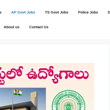
s
AP Govt Jobs
TS Govt Jobs
Police Jobs
D
About us
Contact Us