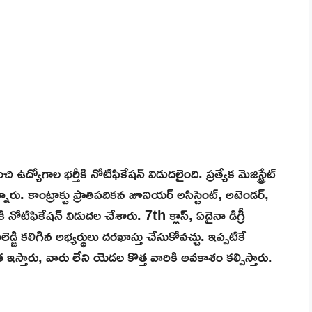
నుంచి ఉద్యోగాల భర్తీకి నోటిఫికేషన్ విడుదలైంది. ప్రత్యేక మెజిస్ట్రేట్
న్నారు. కాంట్రాక్టు ప్రాతిపదికన జూనియర్ అసిస్టెంట్, అటెండర్,
్తీకి నోటిఫికేషన్ విడుదల చేశారు. 7th క్లాస్, ఏదైనా డిగ్రీ
్జి కలిగిన అభ్యర్థులు దరఖాస్తు చేసుకోవచ్చు. ఇప్పటికే
న్యత ఇస్తారు, వారు లేని యెడల కొత్త వారికి అవకాశం కల్పిస్తారు.