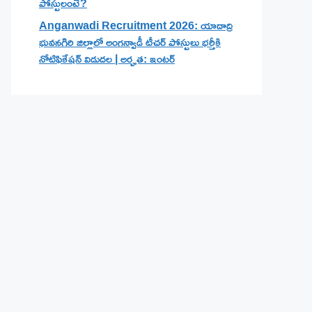
పోస్టులంటే?
Anganwadi Recruitment 2026: యాదాద్రి
భువనగిరి జిల్లాలో అంగన్వాడీ టీచర్ పోస్టులు భర్తీకి
నోటిఫికేషన్ విడుదల | అర్హత: ఇంటర్