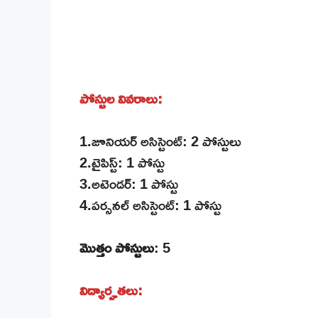
పోస్టుల వివరాలు:
1.జూనియర్ అసిస్టెంట్: 2 పోస్టులు
2.టైపిస్ట్: 1 పోస్టు
3.అటెండర్: 1 పోస్టు
4.పర్సనల్ అసిస్టెంట్: 1 పోస్టు
మొత్తం పోస్టులు
: 5
విద్యార్హతలు: