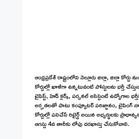
ఆంధ్రప్రదేశ్ రాష్ట్రంలోని నెల్లూరు జిల్లా, జిల్లా కోర్టు 
కోర్టుల్లో ఖాళీగా ఉన్నటువంటి పోస్టులను భర్తీ చేస్తు
టైపిస్ట్, హెడ్ క్లర్క్, పర్సనల్ అసిస్టెంట్ ఉద్యోగాల భర
అర్హతలతో పాటు కంప్యూటర్ పరిజ్ఞానం, టైపింగ్ నాలెడ
కోర్టుల్లో పనిచేసే రిటైర్డ్ అయిన అభ్యర్థులకు ప్రాధా
ఆగస్టు 4వ తారీకు లోపు దరఖాస్తు చేసుకోవాలి.