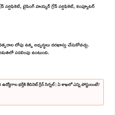
్ సర్టిఫికెట్, టైపింగ్ హయ్యర్ గ్రేడ్ సర్టిఫికెట్, కంప్యూటర్
సరాల లోపు ఉన్న అభ్యర్థులు దరఖాస్తు చేసుకోవచ్చు.
మితిలో సడలింపు ఉంటుంది.
ోగాల భర్తీకి కేబినెట్ గ్రీన్ సిగ్నల్ | ఏ శాఖలో ఎన్ని పోస్టులంటే?