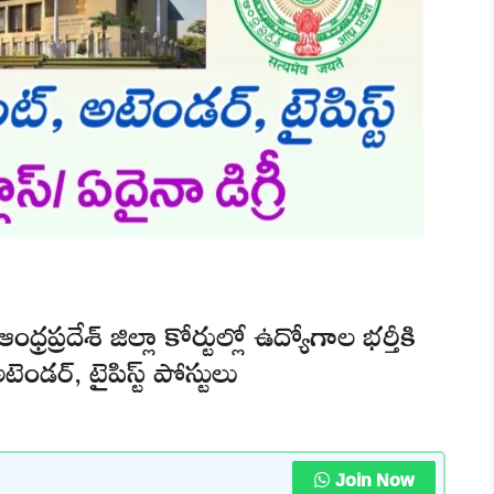
్రదేశ్ జిల్లా కోర్టుల్లో ఉద్యోగాల భర్తీకి
ెండర్, టైపిస్ట్ పోస్టులు
Join Now