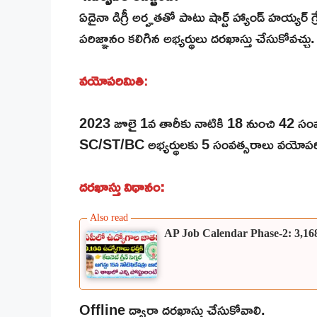
ఏదైనా డిగ్రీ అర్హతతో పాటు షార్ట్ హ్యాండ్ హయ్యర్ గ్రేడ
పరిజ్ఞానం కలిగిన అభ్యర్థులు దరఖాస్తు చేసుకోవచ్చు.
వయోపరిమితి
:
2023 జూలై 1వ తారీకు నాటికి 18 నుంచి 42 సంవత్
SC/ST/BC అభ్యర్థులకు 5 సంవత్సరాలు వయోపరి
దరఖాస్తు విధానం:
AP Job Calendar Phase-2: 3,168 ఉద్య
Offline ద్వారా దరఖాస్తు చేసుకోవాలి.