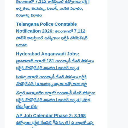
తెలంగాణలో 7,112 కానిస్టేబుల్ ఉద్యోగాలు భర్తీ |
అర్హతలు, వయస్సు, సిలబస్, ఎంపిక విధానం,
దరఖాస్తు విధానం
Telangana Police Constable
Notification 2026: తెలంగాణలో 7,112
పోలీస్ కానిస్టేబుల్ ఉద్యోగాలు భర్తీకి నోటిఫికేషన్
విడుదల
Hyderabad Anganwadi Jobs:
హైదరాబాద్ జిల్లాలో 181 అంగన్వాడీ టీచర్ పోస్టులు
భర్తీకి నోటిఫికేషన్ విడుదల | ఇంటర్ అర్హత
సిరిసిల్ల జిల్లాలో అంగన్వాడీ టీచర్ పోస్టులు భర్తీకి
నోటిఫికేషన్ | ఇంటర్వ్యూ ద్వారా ఉద్యోగాలు భర్తీ
మేడ్చల్ మల్కాజిగిరి జిల్లాలో అంగన్వాడీ టీచర్ పోస్టులు
భర్తీకి నోటిఫికేషన్ విడుదల | ఇంటర్ అర్హత | పరీక్ష,
లేదు ఫీజు లేదు
AP Job Calendar Phase-2: 3,168
ఉద్యోగాల భర్తీకి కేబినెట్ గ్రీన్ సిగ్నల్ | ఏ శాఖలో ఎన్ని