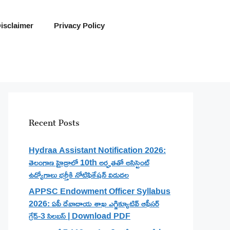
isclaimer
Privacy Policy
Recent Posts
Hydraa Assistant Notification 2026:
తెలంగాణ హైడ్రాలో 10th అర్హతతో అసిస్టెంట్
ఉద్యోగాలు భర్తీకి నోటిఫికేషన్ విడుదల
APPSC Endowment Officer Syllabus
2026: ఏపీ దేవాదాయ శాఖ ఎగ్జిక్యూటివ్ ఆఫీసర్
గ్రేడ్-3 సిలబస్ | Download PDF