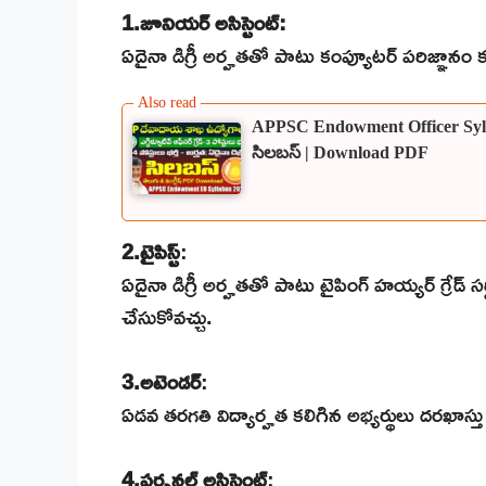
1.జూనియర్ అసిస్టెంట్:
ఏదైనా డిగ్రీ అర్హతతో పాటు కంప్యూటర్ పరిజ్ఞానం కల
APPSC Endowment Officer Syllabu
సిలబస్ | Download PDF
2.టైపిస్ట్
:
ఏదైనా డిగ్రీ అర్హతతో పాటు టైపింగ్ హయ్యర్ గ్రేడ్ సర
చేసుకోవచ్చు.
3.అటెండర్
:
ఏడవ తరగతి విద్యార్హత కలిగిన అభ్యర్థులు దరఖాస్తు
4.పర్సనల్ అసిస్టెంట్
: