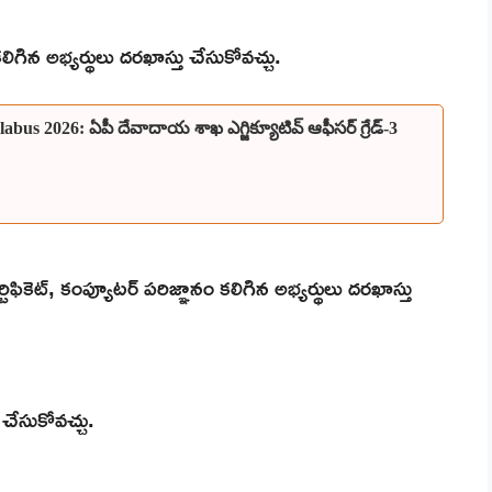
ిగిన అభ్యర్థులు దరఖాస్తు చేసుకోవచ్చు.
s 2026: ఏపీ దేవాదాయ శాఖ ఎగ్జిక్యూటివ్ ఆఫీసర్ గ్రేడ్-3
్టిఫికెట్, కంప్యూటర్ పరిజ్ఞానం కలిగిన అభ్యర్థులు దరఖాస్తు
 చేసుకోవచ్చు.