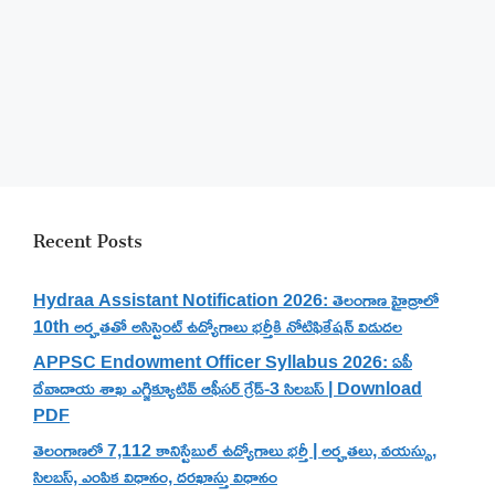
Recent Posts
Hydraa Assistant Notification 2026: తెలంగాణ హైడ్రాలో
10th అర్హతతో అసిస్టెంట్ ఉద్యోగాలు భర్తీకి నోటిఫికేషన్ విడుదల
APPSC Endowment Officer Syllabus 2026: ఏపీ
దేవాదాయ శాఖ ఎగ్జిక్యూటివ్ ఆఫీసర్ గ్రేడ్-3 సిలబస్ | Download
PDF
తెలంగాణలో 7,112 కానిస్టేబుల్ ఉద్యోగాలు భర్తీ | అర్హతలు, వయస్సు,
సిలబస్, ఎంపిక విధానం, దరఖాస్తు విధానం