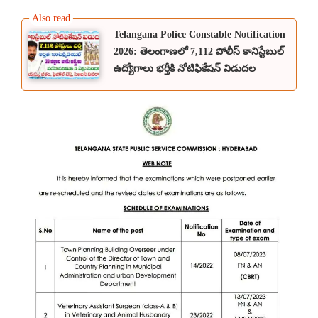
Telangana Police Constable Notification
2026: తెలంగాణలో 7,112 పోలీస్ కానిస్టేబుల్
ఉద్యోగాలు భర్తీకి నోటిఫికేషన్ విడుదల