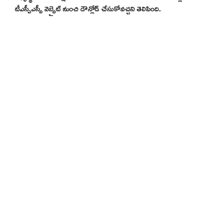
టీఎస్పీఎస్సీ వెబ్సైట్ నుంచి డౌన్లోడ్ చేసుకోవచ్చని తెలిపింది.