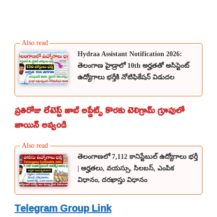
Hydraa Assistant Notification 2026:
తెలంగాణ హైడ్రాలో 10th అర్హతతో అసిస్టెంట్
ఉద్యోగాలు భర్తీకి నోటిఫికేషన్ విడుదల
ప్రతిరోజు లేటెస్ట్ జాబ్ అప్డేట్స్ కొరకు టెలిగ్రామ్ గ్రూపులో
జాయిన్ అవ్వండి
తెలంగాణలో 7,112 కానిస్టేబుల్ ఉద్యోగాలు భర్తీ
| అర్హతలు, వయస్సు, సిలబస్, ఎంపిక
విధానం, దరఖాస్తు విధానం
Telegram Group Link