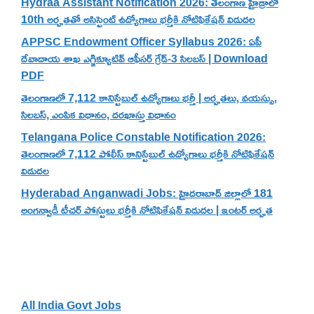
Hydraa Assistant Notification 2026: తెలంగాణ హైడ్రాలో
10th అర్హతతో అసిస్టెంట్ ఉద్యోగాలు భర్తీకి నోటిఫికేషన్ విడుదల
APPSC Endowment Officer Syllabus 2026: ఏపీ
దేవాదాయ శాఖ ఎగ్జిక్యూటివ్ ఆఫీసర్ గ్రేడ్-3 సిలబస్ | Download
PDF
తెలంగాణలో 7,112 కానిస్టేబుల్ ఉద్యోగాలు భర్తీ | అర్హతలు, వయస్సు,
సిలబస్, ఎంపిక విధానం, దరఖాస్తు విధానం
Telangana Police Constable Notification 2026:
తెలంగాణలో 7,112 పోలీస్ కానిస్టేబుల్ ఉద్యోగాలు భర్తీకి నోటిఫికేషన్
విడుదల
Hyderabad Anganwadi Jobs: హైదరాబాద్ జిల్లాలో 181
అంగన్వాడీ టీచర్ పోస్టులు భర్తీకి నోటిఫికేషన్ విడుదల | ఇంటర్ అర్హత
Categories
All India Govt Jobs