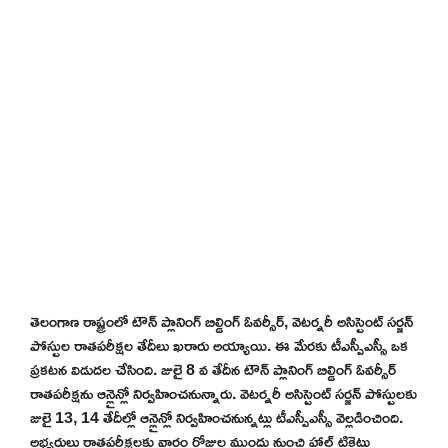
తెలంగాణ రాష్ట్రంలో టౌన్ ప్లానింగ్ బిల్డింగ్ ఓవర్సీర్, వెటర్నరీ అసిస్టెంట్ సర్జన్
పోస్టుల రాతపరీక్షల తేదీలు ఖరారు అయ్యాయి. ఈ మేరకు టీఎస్పీఎస్సీ ఒక
ప్రకటన విడుదల చేసింది. జులై 8 వ తేదీన టౌన్ ప్లానింగ్ బిల్డింగ్ ఓవర్సీర్
రాతపరీక్షను ఆన్లైన్లో నిర్వహించనున్నారు. వెటర్నరీ అసిస్టెంట్ సర్జన్ పోస్టులకు
జులై 13, 14 తేదీల్లో ఆన్లైన్లో నిర్వహించనున్నట్లు టీఎస్పీఎస్సీ వెల్లడించింది.
అభ్యర్థులు రాతపరీక్షలకు వారం రోజుల ముందు నుంచి హాల్ టికెట్లు