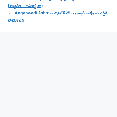
( రాష్ట్రపతి – ఉపరాష్ట్రపతి)
Anganwadi Jobs: ఆంధ్రప్రదేశ్ లో అంగన్వాడీ ఉద్యోగాల భర్తీకి
నోటిఫికేషన్