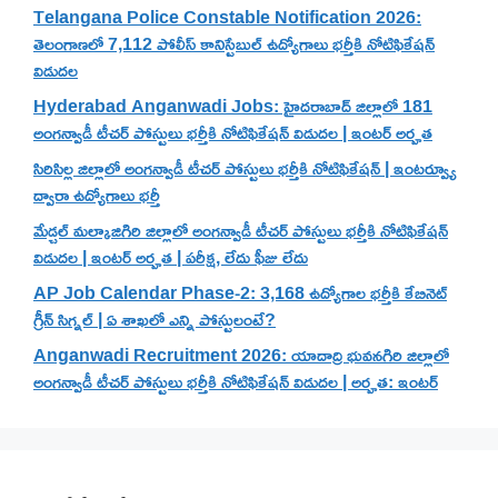
Telangana Police Constable Notification 2026:
తెలంగాణలో 7,112 పోలీస్ కానిస్టేబుల్ ఉద్యోగాలు భర్తీకి నోటిఫికేషన్
విడుదల
Hyderabad Anganwadi Jobs: హైదరాబాద్ జిల్లాలో 181
అంగన్వాడీ టీచర్ పోస్టులు భర్తీకి నోటిఫికేషన్ విడుదల | ఇంటర్ అర్హత
సిరిసిల్ల జిల్లాలో అంగన్వాడీ టీచర్ పోస్టులు భర్తీకి నోటిఫికేషన్ | ఇంటర్వ్యూ
ద్వారా ఉద్యోగాలు భర్తీ
మేడ్చల్ మల్కాజిగిరి జిల్లాలో అంగన్వాడీ టీచర్ పోస్టులు భర్తీకి నోటిఫికేషన్
విడుదల | ఇంటర్ అర్హత | పరీక్ష, లేదు ఫీజు లేదు
AP Job Calendar Phase-2: 3,168 ఉద్యోగాల భర్తీకి కేబినెట్
గ్రీన్ సిగ్నల్ | ఏ శాఖలో ఎన్ని పోస్టులంటే?
Anganwadi Recruitment 2026: యాదాద్రి భువనగిరి జిల్లాలో
అంగన్వాడీ టీచర్ పోస్టులు భర్తీకి నోటిఫికేషన్ విడుదల | అర్హత: ఇంటర్