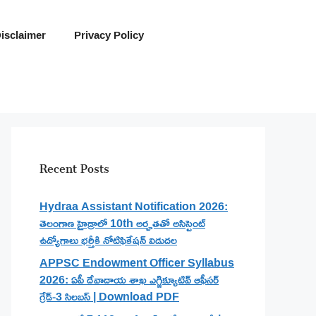
isclaimer
Privacy Policy
Recent Posts
Hydraa Assistant Notification 2026:
తెలంగాణ హైడ్రాలో 10th అర్హతతో అసిస్టెంట్
ఉద్యోగాలు భర్తీకి నోటిఫికేషన్ విడుదల
APPSC Endowment Officer Syllabus
2026: ఏపీ దేవాదాయ శాఖ ఎగ్జిక్యూటివ్ ఆఫీసర్
గ్రేడ్-3 సిలబస్ | Download PDF