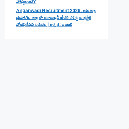
పోస్టులంటే?
Anganwadi Recruitment 2026: యాదాద్రి
భువనగిరి జిల్లాలో అంగన్వాడీ టీచర్ పోస్టులు భర్తీకి
నోటిఫికేషన్ విడుదల | అర్హత: ఇంటర్