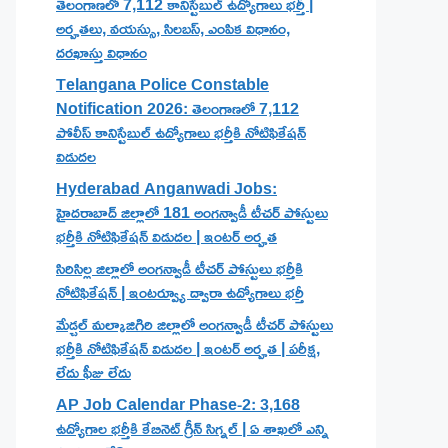
తెలంగాణలో 7,112 కానిస్టేబుల్ ఉద్యోగాలు భర్తీ |
అర్హతలు, వయస్సు, సిలబస్, ఎంపిక విధానం,
దరఖాస్తు విధానం
Telangana Police Constable
Notification 2026: తెలంగాణలో 7,112
పోలీస్ కానిస్టేబుల్ ఉద్యోగాలు భర్తీకి నోటిఫికేషన్
విడుదల
Hyderabad Anganwadi Jobs:
హైదరాబాద్ జిల్లాలో 181 అంగన్వాడీ టీచర్ పోస్టులు
భర్తీకి నోటిఫికేషన్ విడుదల | ఇంటర్ అర్హత
సిరిసిల్ల జిల్లాలో అంగన్వాడీ టీచర్ పోస్టులు భర్తీకి
నోటిఫికేషన్ | ఇంటర్వ్యూ ద్వారా ఉద్యోగాలు భర్తీ
మేడ్చల్ మల్కాజిగిరి జిల్లాలో అంగన్వాడీ టీచర్ పోస్టులు
భర్తీకి నోటిఫికేషన్ విడుదల | ఇంటర్ అర్హత | పరీక్ష,
లేదు ఫీజు లేదు
AP Job Calendar Phase-2: 3,168
ఉద్యోగాల భర్తీకి కేబినెట్ గ్రీన్ సిగ్నల్ | ఏ శాఖలో ఎన్ని