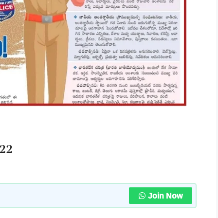
022
Join Now