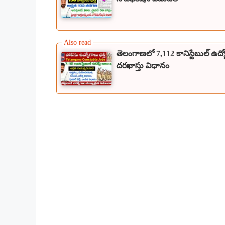
తెలంగాణలో 7,112 కానిస్టేబుల్ ఉద్
దరఖాస్తు విధానం