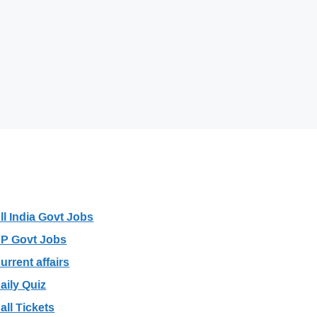
Categories
ll India Govt Jobs
P Govt Jobs
urrent affairs
aily Quiz
all Tickets