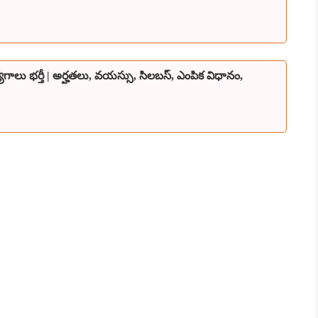
యోగాలు భర్తీ | అర్హతలు, వయస్సు, సిలబస్, ఎంపిక విధానం,