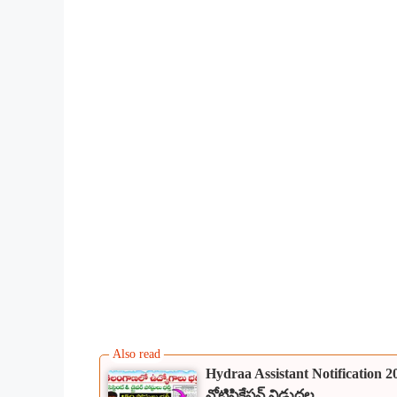
Hydraa Assistant Notification 202
నోటిఫికేషన్ విడుదల