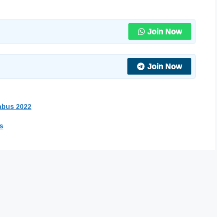
Join Now
Join Now
labus 2022
s