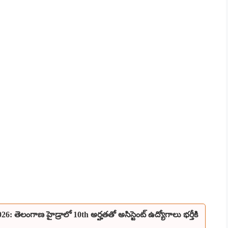
6: తెలంగాణ హైడ్రాలో 10th అర్హతతో అసిస్టెంట్ ఉద్యోగాలు భర్తీకి