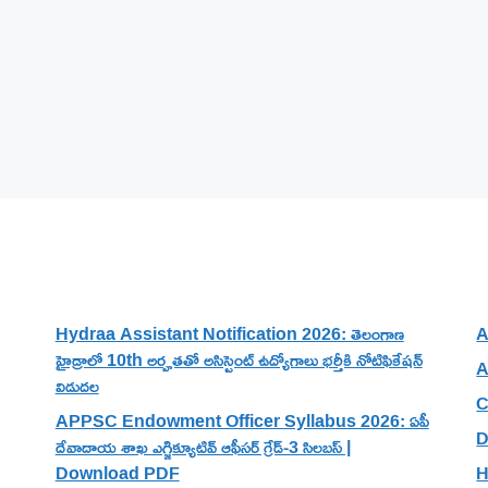
Recent Posts
Hydraa Assistant Notification 2026: తెలంగాణ
A
హైడ్రాలో 10th అర్హతతో అసిస్టెంట్ ఉద్యోగాలు భర్తీకి నోటిఫికేషన్
A
విడుదల
C
APPSC Endowment Officer Syllabus 2026: ఏపీ
D
దేవాదాయ శాఖ ఎగ్జిక్యూటివ్ ఆఫీసర్ గ్రేడ్-3 సిలబస్ |
Download PDF
H