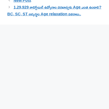
New Post
1,29,929 కానిస్టేబుల్ ఉద్యోగాల దరఖాస్తుకు Age ఎంత ఉండాలి?
BC, SC, ST అభ్యర్థుల Age relaxation వివరాలు..