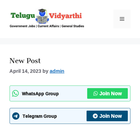
Skip
to
content
Menu
New Post
April 14, 2023
by
admin
Join Now
WhatsApp Group
Join Now
Telegram Group