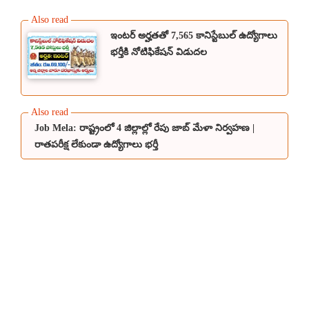
ఇంటర్ అర్హతతో 7,565 కానిస్టేబుల్ ఉద్యోగాలు
భర్తీకి నోటిఫికేషన్ విడుదల
Job Mela: రాష్ట్రంలో 4 జిల్లాల్లో రేపు జాబ్ మేళా నిర్వహణ |
రాతపరీక్ష లేకుండా ఉద్యోగాలు భర్తీ