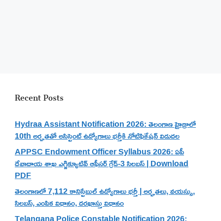
Recent Posts
Hydraa Assistant Notification 2026: తెలంగాణ హైడ్రాలో
10th అర్హతతో అసిస్టెంట్ ఉద్యోగాలు భర్తీకి నోటిఫికేషన్ విడుదల
APPSC Endowment Officer Syllabus 2026: ఏపీ
దేవాదాయ శాఖ ఎగ్జిక్యూటివ్ ఆఫీసర్ గ్రేడ్-3 సిలబస్ | Download
PDF
తెలంగాణలో 7,112 కానిస్టేబుల్ ఉద్యోగాలు భర్తీ | అర్హతలు, వయస్సు,
సిలబస్, ఎంపిక విధానం, దరఖాస్తు విధానం
Telangana Police Constable Notification 2026: