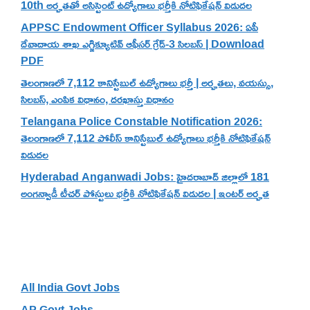
10th అర్హతతో అసిస్టెంట్ ఉద్యోగాలు భర్తీకి నోటిఫికేషన్ విడుదల
APPSC Endowment Officer Syllabus 2026: ఏపీ
దేవాదాయ శాఖ ఎగ్జిక్యూటివ్ ఆఫీసర్ గ్రేడ్-3 సిలబస్ | Download
PDF
తెలంగాణలో 7,112 కానిస్టేబుల్ ఉద్యోగాలు భర్తీ | అర్హతలు, వయస్సు,
సిలబస్, ఎంపిక విధానం, దరఖాస్తు విధానం
Telangana Police Constable Notification 2026:
తెలంగాణలో 7,112 పోలీస్ కానిస్టేబుల్ ఉద్యోగాలు భర్తీకి నోటిఫికేషన్
విడుదల
Hyderabad Anganwadi Jobs: హైదరాబాద్ జిల్లాలో 181
అంగన్వాడీ టీచర్ పోస్టులు భర్తీకి నోటిఫికేషన్ విడుదల | ఇంటర్ అర్హత
Categories
All India Govt Jobs
AP Govt Jobs