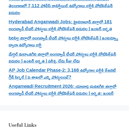
తెలంగాణలో 7,112 పోలీస్ కానిస్టేబుల్ ఉద్యోగాలు భర్తీకి నోటిఫికేషన్
విడుదల
Hyderabad Anganwadi Jobs: హైదరాబాద్ జిల్లాలో 181
అంగన్వాడీ టీచర్ పోస్టులు భర్తీకి నోటిఫికేషన్ విడుదల | ఇంటర్ అర్హత
సిరిసిల్ల జిల్లాలో అంగన్వాడీ టీచర్ పోస్టులు భర్తీకి నోటిఫికేషన్ | ఇంటర్వ్యూ
ద్వారా ఉద్యోగాలు భర్తీ
మేడ్చల్ మల్కాజిగిరి జిల్లాలో అంగన్వాడీ టీచర్ పోస్టులు భర్తీకి నోటిఫికేషన్
విడుదల | ఇంటర్ అర్హత | పరీక్ష, లేదు ఫీజు లేదు
AP Job Calendar Phase-2: 3,168 ఉద్యోగాల భర్తీకి కేబినెట్
గ్రీన్ సిగ్నల్ | ఏ శాఖలో ఎన్ని పోస్టులంటే?
Anganwadi Recruitment 2026: యాదాద్రి భువనగిరి జిల్లాలో
అంగన్వాడీ టీచర్ పోస్టులు భర్తీకి నోటిఫికేషన్ విడుదల | అర్హత: ఇంటర్
Useful Links