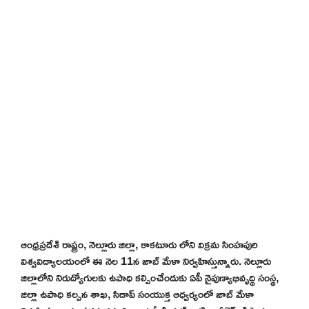
ఆంధ్రప్రదేశ్ రాష్ట్రం, నెల్లూరు జిల్లా, కాకటూరు లోని విక్రమ సింహపురి
విశ్వవిద్యాలయంలో ఈ నెల 11న జాబ్ మేళా నిర్వహిస్తున్నారు. నెల్లూరు
జిల్లాలోని నిరుద్యోగులకు ఉపాధి కల్పించేందుకు ఏపీ నైపుణ్యాభివృద్ధి సంస్థ,
జిల్లా ఉపాధి కల్పన శాఖ, సిడాప్ సంయుక్త ఆధ్వర్యంలో జాబ్ మేళా