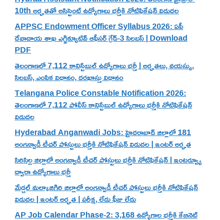
10th అర్హతతో అసిస్టెంట్ ఉద్యోగాలు భర్తీకి నోటిఫికేషన్ విడుదల
APPSC Endowment Officer Syllabus 2026: ఏపీ
దేవాదాయ శాఖ ఎగ్జిక్యూటివ్ ఆఫీసర్ గ్రేడ్-3 సిలబస్ | Download
PDF
తెలంగాణలో 7,112 కానిస్టేబుల్ ఉద్యోగాలు భర్తీ | అర్హతలు, వయస్సు,
సిలబస్, ఎంపిక విధానం, దరఖాస్తు విధానం
Telangana Police Constable Notification 2026:
తెలంగాణలో 7,112 పోలీస్ కానిస్టేబుల్ ఉద్యోగాలు భర్తీకి నోటిఫికేషన్
విడుదల
Hyderabad Anganwadi Jobs: హైదరాబాద్ జిల్లాలో 181
అంగన్వాడీ టీచర్ పోస్టులు భర్తీకి నోటిఫికేషన్ విడుదల | ఇంటర్ అర్హత
సిరిసిల్ల జిల్లాలో అంగన్వాడీ టీచర్ పోస్టులు భర్తీకి నోటిఫికేషన్ | ఇంటర్వ్యూ
ద్వారా ఉద్యోగాలు భర్తీ
మేడ్చల్ మల్కాజిగిరి జిల్లాలో అంగన్వాడీ టీచర్ పోస్టులు భర్తీకి నోటిఫికేషన్
విడుదల | ఇంటర్ అర్హత | పరీక్ష, లేదు ఫీజు లేదు
AP Job Calendar Phase-2: 3,168 ఉద్యోగాల భర్తీకి కేబినెట్