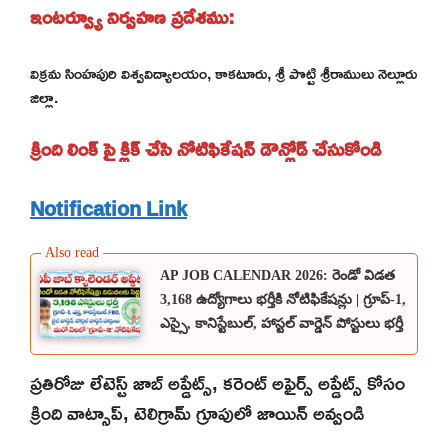
ఇంటర్వ్యూ నిర్వహణ ప్రదేశము:
విక్రమ సింహపురి విశ్వవిద్యాలయం, కాకటూరు, శ్రీ పొట్టి శ్రీరాములు నెల్లూరు
జిల్లా.
క్రింది లింక్ పై క్లిక్ చేసి నోటిఫికేషన్ డౌన్లోడ్ చేసుకోండి
Notification Link
AP JOB CALENDAR 2026: రెండో విడత
3,168 ఉద్యోగాలు భర్తీకి నోటిఫికేషన్లు | గ్రూప్-1,
ఎస్సై, కానిస్టేబుల్, హాస్టల్ వార్డెన్ పోస్టులు భర్తీ
ప్రతిరోజు లేటెస్ట్ జాబ్ అప్డేట్స్, కరెంట్ అఫైర్స్ అప్డేట్స్ కోసం
క్రింది వాట్సాప్, టెలిగ్రామ్ గ్రూపులో జాయిన్ అవ్వండి