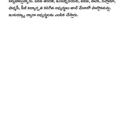
నిర్వహిస్తున్నారు. పదవ తరగతి, ఇంటర్మీడియట్, ఐటిఐ, బీటెక్, డిప్లొమా,
ఫార్మసీ, పీజీ విద్యార్హత కలిగిన అభ్యర్థులు జాబ్ మేళాలో పాల్గొనవచ్చు.
ఇంటర్వ్యూ ద్వారా అభ్యర్థులను ఎంపిక చేస్తారు.