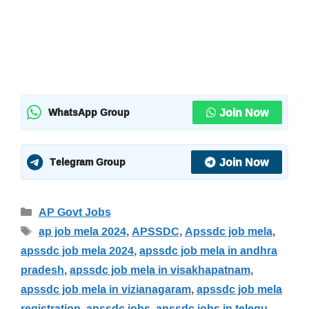
Join Now
WhatsApp Group
Join Now
Telegram Group
Categories
AP Govt Jobs
Tags
ap job mela 2024
,
APSSDC
,
Apssdc job mela
,
apssdc job mela 2024
,
apssdc job mela in andhra
pradesh
,
apssdc job mela in visakhapatnam
,
apssdc job mela in vizianagaram
,
apssdc job mela
registration
,
apssdc jobs
,
apssdc jobs in telegu
,