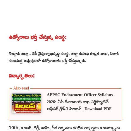
ఉద్యోగాలు భర్తీ చేస్తున్న సంస్థ:
నెల్లూరు జిల్లా.. ఏపీ నైపుణ్యాభివృద్ధి సంస్థ, జిల్లా ఉపాధి కల్పన శాఖ, సిడాప్
సంయుక్త ఆధ్వర్యంలో ఉద్యోగాలను భర్తీ చేస్తున్నారు.
విద్యార్హతలు:
APPSC Endowment Officer Syllabus
2026: ఏపీ దేవాదాయ శాఖ ఎగ్జిక్యూటివ్
ఆఫీసర్ గ్రేడ్-3 సిలబస్ | Download PDF
10th, ఇంటర్, డిగ్రీ, ఐటిఐ, పీజీ అర్హతలు కలిగిన అభ్యర్థులు ఇంటర్వ్యూకు