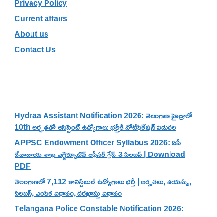
Privacy Policy
Current affairs
About us
Contact Us
Recent Posts
Hydraa Assistant Notification 2026: తెలంగాణ హైడ్రాలో
10th అర్హతతో అసిస్టెంట్ ఉద్యోగాలు భర్తీకి నోటిఫికేషన్ విడుదల
APPSC Endowment Officer Syllabus 2026: ఏపీ
దేవాదాయ శాఖ ఎగ్జిక్యూటివ్ ఆఫీసర్ గ్రేడ్-3 సిలబస్ | Download
PDF
తెలంగాణలో 7,112 కానిస్టేబుల్ ఉద్యోగాలు భర్తీ | అర్హతలు, వయస్సు,
సిలబస్, ఎంపిక విధానం, దరఖాస్తు విధానం
Telangana Police Constable Notification 2026: