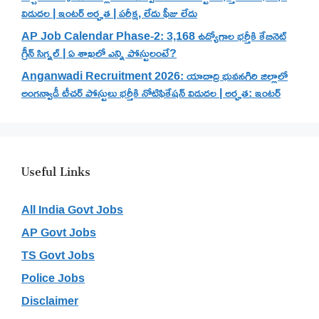
విడుదల | ఇంటర్ అర్హత | పరీక్ష, లేదు ఫీజు లేదు
AP Job Calendar Phase-2: 3,168 ఉద్యోగాల భర్తీకి కేబినెట్
గ్రీన్ సిగ్నల్ | ఏ శాఖలో ఎన్ని పోస్టులంటే?
Anganwadi Recruitment 2026: యాదాద్రి భువనగిరి జిల్లాలో
అంగన్వాడీ టీచర్ పోస్టులు భర్తీకి నోటిఫికేషన్ విడుదల | అర్హత: ఇంటర్
Useful Links
All India Govt Jobs
AP Govt Jobs
TS Govt Jobs
Police Jobs
Disclaimer