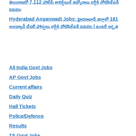
తెలంగాణలో 7,112 పోలీస్ కానిస్టేబుల్ ఉద్యోగాలు భర్తీకి నోటిఫికేషన్
విడుదల
Hyderabad Anganwadi Jobs: హైదరాబాద్ జిల్లాలో 181
అంగన్వాడీ టీచర్ పోస్టులు భర్తీకి నోటిఫికేషన్ విడుదల | ఇంటర్ అర్హత
Categories
All India Govt Jobs
AP Govt Jobs
Current affairs
Daily Quiz
Hall Tickets
Police/Defence
Results
TS Govt Jobs