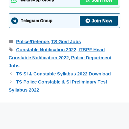
Join Now
Telegram Group
Categories
Police/Defence
,
TS Govt Jobs
Tags
Constable Notification 2022
,
ITBPF Head
Constable Notification 2022
,
Police Department
Jobs
TS SI & Constable Syllabus 2022 Download
TS Police Constable & SI Preliminary Test
Syllabus 2022