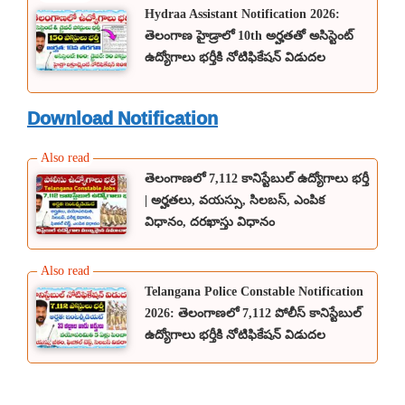
Hydraa Assistant Notification 2026:
తెలంగాణ హైడ్రాలో 10th అర్హతతో అసిస్టెంట్
ఉద్యోగాలు భర్తీకి నోటిఫికేషన్ విడుదల
Download Notification
తెలంగాణలో 7,112 కానిస్టేబుల్ ఉద్యోగాలు భర్తీ
| అర్హతలు, వయస్సు, సిలబస్, ఎంపిక
విధానం, దరఖాస్తు విధానం
Telangana Police Constable Notification
2026: తెలంగాణలో 7,112 పోలీస్ కానిస్టేబుల్
ఉద్యోగాలు భర్తీకి నోటిఫికేషన్ విడుదల