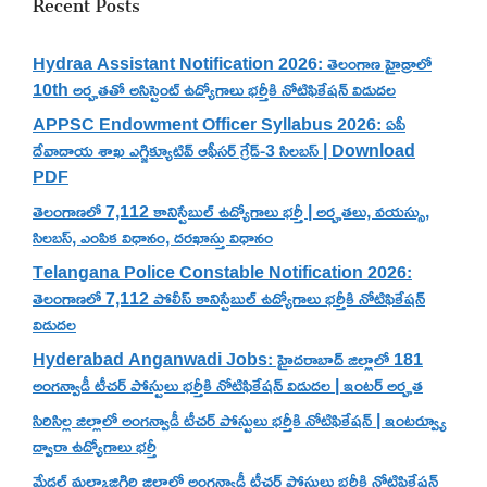
Recent Posts
Hydraa Assistant Notification 2026: తెలంగాణ హైడ్రాలో
10th అర్హతతో అసిస్టెంట్ ఉద్యోగాలు భర్తీకి నోటిఫికేషన్ విడుదల
APPSC Endowment Officer Syllabus 2026: ఏపీ
దేవాదాయ శాఖ ఎగ్జిక్యూటివ్ ఆఫీసర్ గ్రేడ్-3 సిలబస్ | Download
PDF
తెలంగాణలో 7,112 కానిస్టేబుల్ ఉద్యోగాలు భర్తీ | అర్హతలు, వయస్సు,
సిలబస్, ఎంపిక విధానం, దరఖాస్తు విధానం
Telangana Police Constable Notification 2026:
తెలంగాణలో 7,112 పోలీస్ కానిస్టేబుల్ ఉద్యోగాలు భర్తీకి నోటిఫికేషన్
విడుదల
Hyderabad Anganwadi Jobs: హైదరాబాద్ జిల్లాలో 181
అంగన్వాడీ టీచర్ పోస్టులు భర్తీకి నోటిఫికేషన్ విడుదల | ఇంటర్ అర్హత
సిరిసిల్ల జిల్లాలో అంగన్వాడీ టీచర్ పోస్టులు భర్తీకి నోటిఫికేషన్ | ఇంటర్వ్యూ
ద్వారా ఉద్యోగాలు భర్తీ
మేడ్చల్ మల్కాజిగిరి జిల్లాలో అంగన్వాడీ టీచర్ పోస్టులు భర్తీకి నోటిఫికేషన్