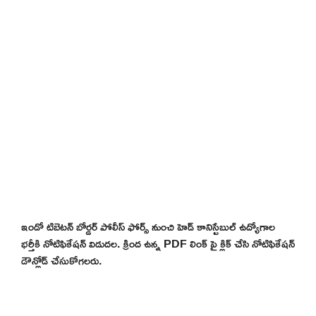
ఇండో టిబెటన్ బోర్డర్ పోలీస్ ఫోర్స్ నుంచి హెడ్ కానిస్టేబుల్ ఉద్యోగాల
భర్తీకి నోటిఫికేషన్ విడుదల. క్రింద ఉన్న PDF లింక్ పై క్లిక్ చేసి నోటిఫికేషన్
డౌన్లోడ్ చేసుకోగలరు.