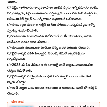
చూడాలి.
👉ఏవైనా అసాధారణ కార్యకలాపాలు జరిగిన ప్పుడు, అగ్నిప్రమాదం వంటివి
ఏర్పడినప్పుడు, ఏదైనా అనుమానం వచ్చినప్పుడు సంబంధిత హెడ్ మాస్టర్ కు,
సమీప పోలీస్ స్టేషన్ కు, అగ్నిమాపక విభాగానికి నివేదించాలి.
👉సాయంత్రం పాఠశాల గార్డెన్ కు నీరు పోయాలి. ఎప్పటికప్పుడు ఆర్వో
ప్లాంట్ను శుభ్రం చేయాలి.
👉పాఠశాలకు సంబంధించిన మెటీరియల్ ను తీసుకురావడం, వాటిని
హెచ్ఎంకు అందించడం చేయాలి.
👉స్కూలుకు సంబంధించి హెచ్ఎం చెప్పే ఇతర పనులను చేయాలి.
👉నైట్ వాచ్మన్ పనిని హెడ్మాస్టర్, పేరెంట్స్ కమిటీ ఎప్పటికప్పుడు
పర్యవేక్షించాలి.
👉2023 మే 1వ తేదీనుంచి పాఠశాలల్లో వాచ్ మన్లను నియమించేలా
చర్యలు తీసుకోవాలి.
👉నైట్ వాచ్మెన్ రిజిస్ట్రేషన్ సంబంధిత హెడ్ మాస్టర్ ఐఎంఎంఎస్ యాప్
ద్వారా చేపట్టాలి.
👉వాచ్ మెన్లను నియమించిన అనంతరం ఆ వివరాలను యాప్ లో అప్లోడ్
చేయాలి.