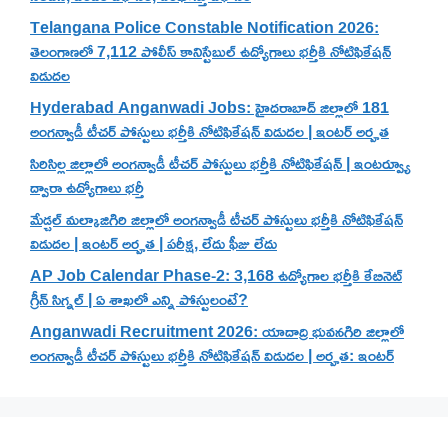
Telangana Police Constable Notification 2026:
తెలంగాణలో 7,112 పోలీస్ కానిస్టేబుల్ ఉద్యోగాలు భర్తీకి నోటిఫికేషన్
విడుదల
Hyderabad Anganwadi Jobs: హైదరాబాద్ జిల్లాలో 181
అంగన్వాడీ టీచర్ పోస్టులు భర్తీకి నోటిఫికేషన్ విడుదల | ఇంటర్ అర్హత
సిరిసిల్ల జిల్లాలో అంగన్వాడీ టీచర్ పోస్టులు భర్తీకి నోటిఫికేషన్ | ఇంటర్వ్యూ
ద్వారా ఉద్యోగాలు భర్తీ
మేడ్చల్ మల్కాజిగిరి జిల్లాలో అంగన్వాడీ టీచర్ పోస్టులు భర్తీకి నోటిఫికేషన్
విడుదల | ఇంటర్ అర్హత | పరీక్ష, లేదు ఫీజు లేదు
AP Job Calendar Phase-2: 3,168 ఉద్యోగాల భర్తీకి కేబినెట్
గ్రీన్ సిగ్నల్ | ఏ శాఖలో ఎన్ని పోస్టులంటే?
Anganwadi Recruitment 2026: యాదాద్రి భువనగిరి జిల్లాలో
అంగన్వాడీ టీచర్ పోస్టులు భర్తీకి నోటిఫికేషన్ విడుదల | అర్హత: ఇంటర్