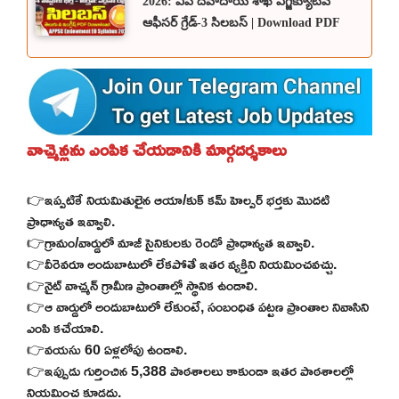
2026: ఏపీ దేవాదాయ శాఖ ఎగ్జిక్యూటివ్
ఆఫీసర్ గ్రేడ్-3 సిలబస్ | Download PDF
వాచ్మెన్లను ఎంపిక చేయడానికి మార్గదర్శకాలు
👉ఇప్పటికే నియమితులైన ఆయా/కుక్ కమ్ హెల్పర్ భర్తకు మొదటి
ప్రాధాన్యత ఇవ్వాలి.
👉గ్రామం/వార్డులో మాజీ సైనికులకు రెండో ప్రాధాన్యత ఇవ్వాలి.
👉వీరెవరూ అందుబాటులో లేకపోతే ఇతర వ్యక్తిని నియమించవచ్చు.
👉నైట్ వాచ్మన్ గ్రామీణ ప్రాంతాల్లో స్థానిక ఉండాలి.
👉ఆ వార్డులో అందుబాటులో లేకుంటే, సంబంధిత పట్టణ ప్రాంతాల నివాసిని
ఎంపి కచేయాలి.
👉వయసు 60 ఏళ్లలోపు ఉండాలి.
👉ఇప్పుడు గుర్తించిన 5,388 పాఠశాలలు కాకుండా ఇతర పాఠశాలల్లో
నియమించ కూడదు.