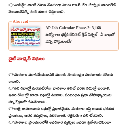
👉ఎంపికైన వారికి గౌరవ వేతనంగా నెలకు రూ.6 వేల చొప్పున టాయిలెట్
మెయింటెనెన్స్ ఫండ్ నుంచి చెల్లించాలి.
AP Job Calendar Phase-2: 3,168
ఉద్యోగాల భర్తీకి కేబినెట్ గ్రీన్ సిగ్నల్ | ఏ శాఖలో
ఎన్ని పోస్టులంటే?
నైట్ వాచ్మెన్ విధులు
👉పాఠశాల మూసివేయడానికి ముందు సాయంత్రం పాఠశాలకు హాజరు
కావాలి.
👉పని దినాల్లో మరుసటిరోజు పాఠశాల తెరిచే వరకు విధుల్లో ఉండాలి.
ఇతర రోజుల్లో కూడా విధుల్లో ఉండాలి. సంబంధిత ప్రధా నోపాధ్యాయుని
పర్యవేక్షణలో పనిచేయాలి.
👉రాత్రి కాపలాదారు విధుల్లో ప్రధానమైనది పాఠశాల ఆస్తి అయిన భవనం/
ప్రాంగణం, ఇతర వస్తువులు, పరికరాలకు రక్షకుడిగా పని చేయాలి.
👉పాఠశాల ప్రాంగణంలోకి అనధికార వ్యక్తులు ఎవరూ ప్రవేశించకుండా