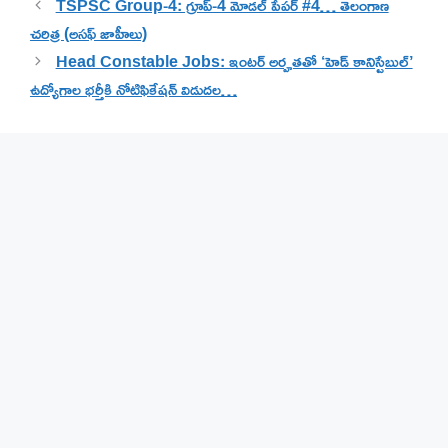
TSPSC Group-4: గ్రూప్-4 మోడల్ పేపర్ #4… తెలంగాణ
చరిత్ర (అసఫ్ జాహీలు)
Head Constable Jobs: ఇంటర్ అర్హతతో ‘హెడ్ కానిస్టేబుల్’
ఉద్యోగాల భర్తీకి నోటిఫికేషన్ విడుదల…