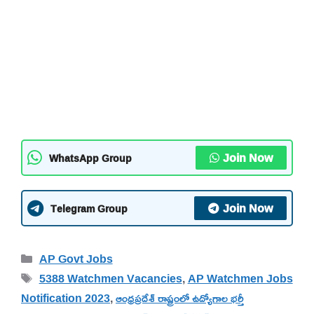
Join Now
WhatsApp Group
Join Now
Telegram Group
Categories
AP Govt Jobs
Tags
5388 Watchmen Vacancies
,
AP Watchmen Jobs
Notification 2023
,
ఆంధ్రప్రదేశ్ రాష్ట్రంలో ఉద్యోగాల భర్తీ