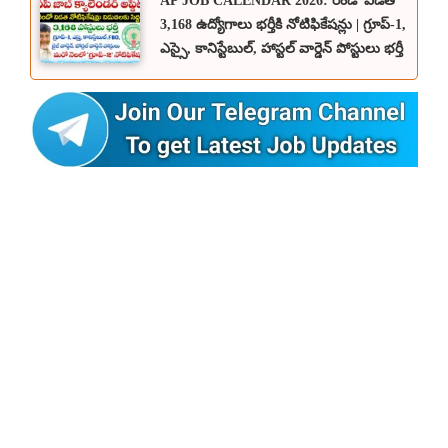
AP JOB CALENDAR 2026: రెండో విడత
3,168 ఉద్యోగాలు భర్తీకి నోటిఫికేషన్లు | గ్రూప్-1,
ఎస్సై, కానిస్టేబుల్, హాస్టల్ వార్డెన్ పోస్టులు భర్తీ