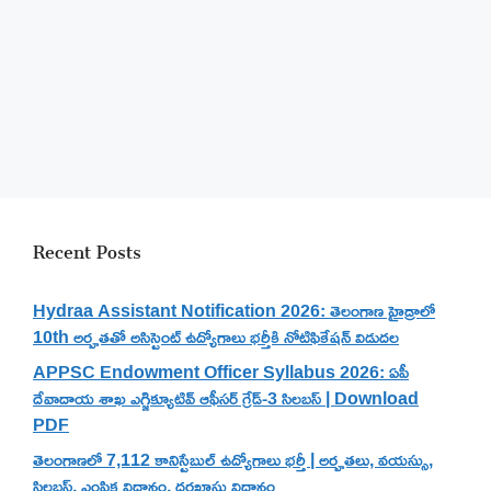
Recent Posts
Hydraa Assistant Notification 2026: తెలంగాణ హైడ్రాలో
10th అర్హతతో అసిస్టెంట్ ఉద్యోగాలు భర్తీకి నోటిఫికేషన్ విడుదల
APPSC Endowment Officer Syllabus 2026: ఏపీ
దేవాదాయ శాఖ ఎగ్జిక్యూటివ్ ఆఫీసర్ గ్రేడ్-3 సిలబస్ | Download
PDF
తెలంగాణలో 7,112 కానిస్టేబుల్ ఉద్యోగాలు భర్తీ | అర్హతలు, వయస్సు,
సిలబస్, ఎంపిక విధానం, దరఖాస్తు విధానం