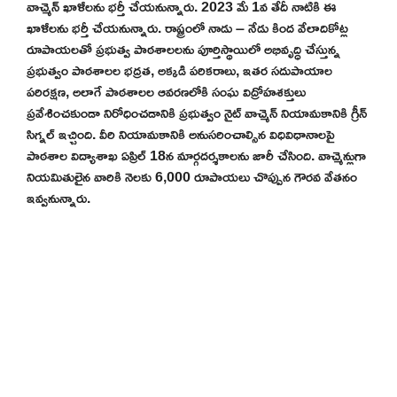
వాచ్మెన్ ఖాళీలను భర్తీ చేయనున్నారు. 2023 మే 1వ తేదీ నాటికి ఈ
ఖాళీలను భర్తీ చేయనున్నారు. రాష్ట్రంలో నాడు – నేడు కింద వేలాదికోట్ల
రూపాయలతో ప్రభుత్వ పాఠశాలలను పూర్తిస్థాయిలో అభివృద్ధి చేస్తున్న
ప్రభుత్వం పాఠశాలల భద్రత, అక్కడి పరికరాలు, ఇతర సదుపాయాల
పరిరక్షణ, అలాగే పాఠశాలల ఆవరణలోకి సంఘ విద్రోహశక్తులు
ప్రవేశించకుండా నిరోధించడానికి ప్రభుత్వం నైట్ వాచ్మెన్ నియామకానికి గ్రీన్
సిగ్నల్ ఇచ్చింది. వీరి నియామకానికి అనుసరించాల్సిన విధివిధానాలపై
పాఠశాల విద్యాశాఖ ఏప్రిల్ 18న మార్గదర్శకాలను జారీ చేసింది. వాచ్మెన్లుగా
నియమితులైన వారికి నెలకు 6,000 రూపాయలు చొప్పున గౌరవ వేతనం
ఇవ్వనున్నారు.