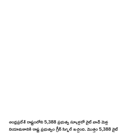
ఆంధ్రప్రదేశ్ రాష్ట్రంలోని 5,388 ప్రభుత్వ స్కూళ్లలో నైట్ వాచ్ మెన్ల
నియామకానికి రాష్ట్ర ప్రభుత్వం గ్రీన్ సిగ్నల్ ఇచ్చింది. మొత్తం 5,388 నైట్