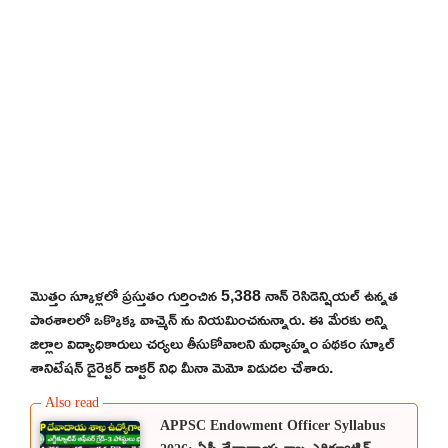
మొత్తం స్కూళ్లలో ప్రస్తుతం గుర్తించిన 5,388 నాన్ రెసిడెన్షియల్ ఉన్నత
పాఠశాలలో ఒక్కొక్క వాచ్మెన్ ను నియమించనున్నారు. ఈ మేరకు అన్ని
జిల్లాల విద్యాధికారులు చర్యలు తీసుకోవాలని మధ్యాహ్నం పథకం స్కూల్
శానిటేషన్ డైరెక్టర్ డాక్టర్ నిధి మీనా మెమో విడుదల చేశారు.
APPSC Endowment Officer Syllabus