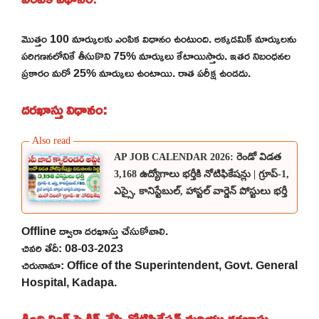
మొత్తం 100 మార్కులకు ఎంపిక విధానం ఉంటుంది. అక్కడమిక్ మార్కులను
పరిగణనలోనికే తీసుకొని 75% మార్కులు కేటాయిస్తారు. ఇతర నిబంధనల
ప్రకారం మరో 25% మార్కులు ఉంటాయి. రాత పరీక్ష ఉండదు.
దరఖాస్తు విధానం:
AP JOB CALENDAR 2026: రెండో విడత
3,168 ఉద్యోగాలు భర్తీకి నోటిఫికేషన్లు | గ్రూప్-1,
ఎస్సై, కానిస్టేబుల్, హాస్టల్ వార్డెన్ పోస్టులు భర్తీ
Offline ద్వారా దరఖాస్తు చేసుకోవాలి.
చివరి తేదీ: 08-03-2023
చిరునామా: Office of the Superintendent, Govt. General
Hospital, Kadapa.
క్రింది లింక్ పై క్లిక్ చేసి నోటిఫికేషన్ మరియు దరఖాస్తు