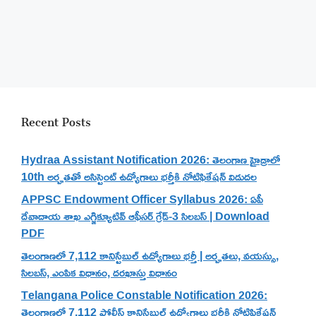
Recent Posts
Hydraa Assistant Notification 2026: తెలంగాణ హైడ్రాలో
10th అర్హతతో అసిస్టెంట్ ఉద్యోగాలు భర్తీకి నోటిఫికేషన్ విడుదల
APPSC Endowment Officer Syllabus 2026: ఏపీ
దేవాదాయ శాఖ ఎగ్జిక్యూటివ్ ఆఫీసర్ గ్రేడ్-3 సిలబస్ | Download
PDF
తెలంగాణలో 7,112 కానిస్టేబుల్ ఉద్యోగాలు భర్తీ | అర్హతలు, వయస్సు,
సిలబస్, ఎంపిక విధానం, దరఖాస్తు విధానం
Telangana Police Constable Notification 2026:
తెలంగాణలో 7,112 పోలీస్ కానిస్టేబుల్ ఉద్యోగాలు భర్తీకి నోటిఫికేషన్