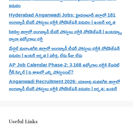
విడుదల
Hyderabad Anganwadi Jobs: హైదరాబాద్ జిల్లాలో 181
అంగన్వాడీ టీచర్ పోస్టులు భర్తీకి నోటిఫికేషన్ విడుదల | ఇంటర్ అర్హత
సిరిసిల్ల జిల్లాలో అంగన్వాడీ టీచర్ పోస్టులు భర్తీకి నోటిఫికేషన్ | ఇంటర్వ్యూ
ద్వారా ఉద్యోగాలు భర్తీ
మేడ్చల్ మల్కాజిగిరి జిల్లాలో అంగన్వాడీ టీచర్ పోస్టులు భర్తీకి నోటిఫికేషన్
విడుదల | ఇంటర్ అర్హత | పరీక్ష, లేదు ఫీజు లేదు
AP Job Calendar Phase-2: 3,168 ఉద్యోగాల భర్తీకి కేబినెట్
గ్రీన్ సిగ్నల్ | ఏ శాఖలో ఎన్ని పోస్టులంటే?
Anganwadi Recruitment 2026: యాదాద్రి భువనగిరి జిల్లాలో
అంగన్వాడీ టీచర్ పోస్టులు భర్తీకి నోటిఫికేషన్ విడుదల | అర్హత: ఇంటర్
Useful Links