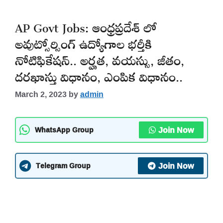
AP Govt Jobs: ఆంధ్రప్రదేశ్ లో
అవుట్సోర్సింగ్ ఉద్యోగాల భర్తీకి
నోటిఫికేషన్.. అర్హత, వయస్సు, జీతం,
దరఖాస్తు విధానం, ఎంపిక విధానం..
March 2, 2023
by
admin
Join Now
WhatsApp Group
Join Now
Telegram Group