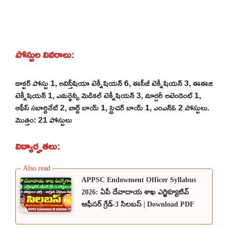
పోస్టుల వివరాలు
:
డాక్టర్ పోస్టు 1, అనిస్తీషియా టెక్నీషియన్ 6, ఈసీజీ టెక్నీషియన్ 3, ఈఈజి
టెక్నీషియన్ 1, ఎమర్జెన్సీ మెడికల్ టెక్నీషియన్ 3, మార్చరీ అటెండెంట్ 1,
ఆఫీస్ సబార్డినేట్ 2, వార్డ్ బాయ్ 1, స్ట్రెచర్ బాయ్ 1, ఎంఎన్ఓ 2 పోస్టులు.
మొత్తం: 21 పోస్టులు
విద్యార్హతలు
:
APPSC Endowment Officer Syllabus
2026: ఏపీ దేవాదాయ శాఖ ఎగ్జిక్యూటివ్
ఆఫీసర్ గ్రేడ్-3 సిలబస్ | Download PDF