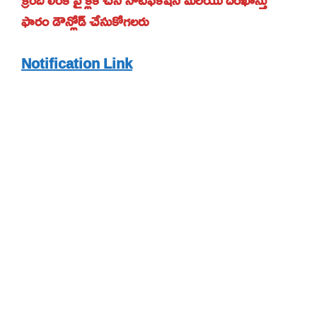
ఫారం డౌన్లోడ్ చేసుకోగలరు
Notification Link