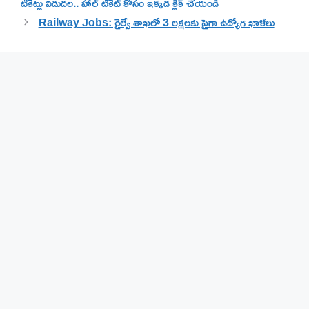
టికెట్లు విడుదల.. హాల్ టికెట్ కోసం ఇక్కడ క్లిక్ చేయండి
Railway Jobs: రైల్వే శాఖలో 3 లక్షలకు పైగా ఉద్యోగ ఖాళీలు