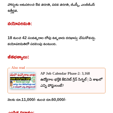
పోస్టును అనుసరించి 8వ తరగతి, పదవ తరగతి, బీఎస్సీ, ఎంబీబీఎస్
ఉత్తీర్ణత.
వయోపరిమితి
:
18 నుంచి 42 సంవత్సరాల లోపు ఉన్నవారు దరఖాస్తు చేసుకోవచ్చు.
వయోపరిమితిలో సడలింపు ఉంటుంది.
జీతభత్యాలు:
AP Job Calendar Phase-2: 3,168
ఉద్యోగాల భర్తీకి కేబినెట్ గ్రీన్ సిగ్నల్ | ఏ శాఖలో
ఎన్ని పోస్టులంటే?
నెలకు రూ.11,000/- నుంచి రూ.60,000/-
ఎంపిక విధానం
: