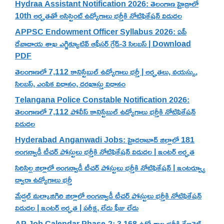
Hydraa Assistant Notification 2026: తెలంగాణ హైడ్రాలో
10th అర్హతతో అసిస్టెంట్ ఉద్యోగాలు భర్తీకి నోటిఫికేషన్ విడుదల
APPSC Endowment Officer Syllabus 2026: ఏపీ
దేవాదాయ శాఖ ఎగ్జిక్యూటివ్ ఆఫీసర్ గ్రేడ్-3 సిలబస్ | Download
PDF
తెలంగాణలో 7,112 కానిస్టేబుల్ ఉద్యోగాలు భర్తీ | అర్హతలు, వయస్సు,
సిలబస్, ఎంపిక విధానం, దరఖాస్తు విధానం
Telangana Police Constable Notification 2026:
తెలంగాణలో 7,112 పోలీస్ కానిస్టేబుల్ ఉద్యోగాలు భర్తీకి నోటిఫికేషన్
విడుదల
Hyderabad Anganwadi Jobs: హైదరాబాద్ జిల్లాలో 181
అంగన్వాడీ టీచర్ పోస్టులు భర్తీకి నోటిఫికేషన్ విడుదల | ఇంటర్ అర్హత
సిరిసిల్ల జిల్లాలో అంగన్వాడీ టీచర్ పోస్టులు భర్తీకి నోటిఫికేషన్ | ఇంటర్వ్యూ
ద్వారా ఉద్యోగాలు భర్తీ
మేడ్చల్ మల్కాజిగిరి జిల్లాలో అంగన్వాడీ టీచర్ పోస్టులు భర్తీకి నోటిఫికేషన్
విడుదల | ఇంటర్ అర్హత | పరీక్ష, లేదు ఫీజు లేదు
AP Job Calendar Phase-2: 3,168 ఉద్యోగాల భర్తీకి కేబినెట్