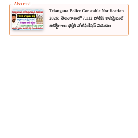
Telangana Police Constable Notification
2026: తెలంగాణలో 7,112 పోలీస్ కానిస్టేబుల్
ఉద్యోగాలు భర్తీకి నోటిఫికేషన్ విడుదల