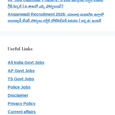
గ్రీన్ సిగ్నల్ | ఏ శాఖలో ఎన్ని పోస్టులంటే?
Anganwadi Recruitment 2026: యాదాద్రి భువనగిరి జిల్లాలో
అంగన్వాడీ టీచర్ పోస్టులు భర్తీకి నోటిఫికేషన్ విడుదల | అర్హత: ఇంటర్
Useful Links
All India Govt Jobs
AP Govt Jobs
TS Govt Jobs
Police Jobs
Disclaimer
Privacy Policy
Current affairs