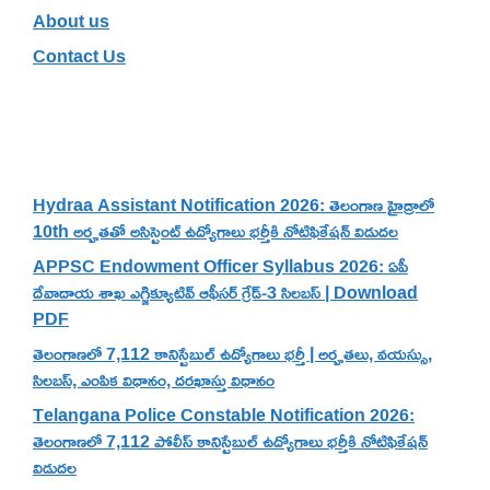
About us
Contact Us
Recent Posts
Hydraa Assistant Notification 2026: తెలంగాణ హైడ్రాలో
10th అర్హతతో అసిస్టెంట్ ఉద్యోగాలు భర్తీకి నోటిఫికేషన్ విడుదల
APPSC Endowment Officer Syllabus 2026: ఏపీ
దేవాదాయ శాఖ ఎగ్జిక్యూటివ్ ఆఫీసర్ గ్రేడ్-3 సిలబస్ | Download
PDF
తెలంగాణలో 7,112 కానిస్టేబుల్ ఉద్యోగాలు భర్తీ | అర్హతలు, వయస్సు,
సిలబస్, ఎంపిక విధానం, దరఖాస్తు విధానం
Telangana Police Constable Notification 2026:
తెలంగాణలో 7,112 పోలీస్ కానిస్టేబుల్ ఉద్యోగాలు భర్తీకి నోటిఫికేషన్
విడుదల