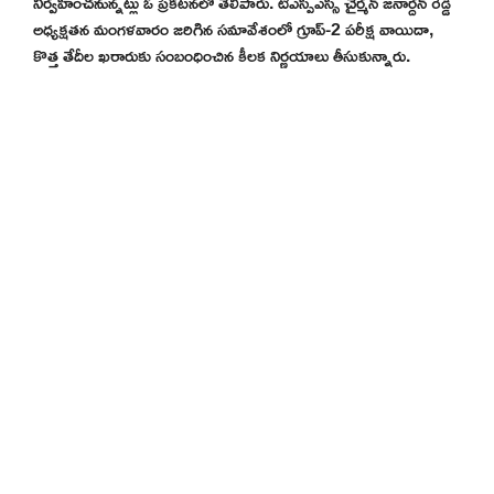
నిర్వహించనున్నట్లు ఓ ప్రకటనలో తెలిపారు. టీఎస్పీఎస్సీ చైర్మన్ జనార్దన్ రెడ్డి
అధ్యక్షతన మంగళవారం జరిగిన సమావేశంలో గ్రూప్-2 పరీక్ష వాయిదా,
కొత్త తేదీల ఖరారుకు సంబంధించిన కీలక నిర్ణయాలు తీసుకున్నారు.