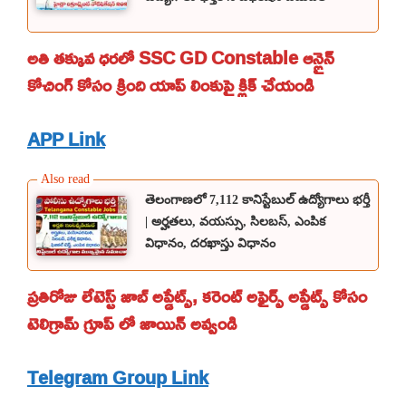
అతి తక్కువ ధరలో SSC GD Constable ఆన్లైన్
కోచింగ్ కోసం క్రింది యాప్ లింకుపై క్లిక్ చేయండి
APP Link
తెలంగాణలో 7,112 కానిస్టేబుల్ ఉద్యోగాలు భర్తీ
| అర్హతలు, వయస్సు, సిలబస్, ఎంపిక
విధానం, దరఖాస్తు విధానం
ప్రతిరోజు లేటెస్ట్ జాబ్ అప్డేట్స్, కరెంట్ అఫైర్స్ అప్డేట్స్ కోసం
టెలిగ్రామ్ గ్రూప్ లో జాయిన్ అవ్వండి
Telegram Group Link