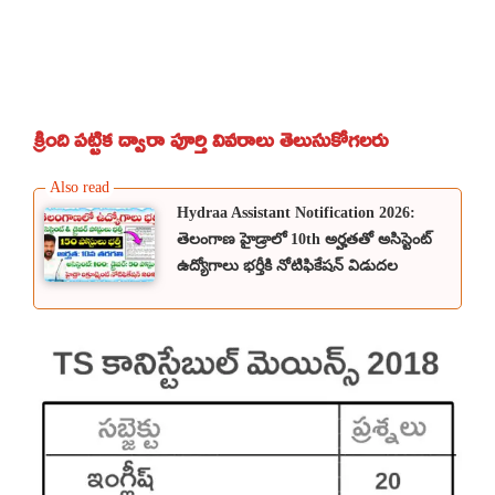
క్రింది పట్టిక ద్వారా పూర్తి వివరాలు తెలుసుకోగలరు
Hydraa Assistant Notification 2026:
తెలంగాణ హైడ్రాలో 10th అర్హతతో అసిస్టెంట్
ఉద్యోగాలు భర్తీకి నోటిఫికేషన్ విడుదల