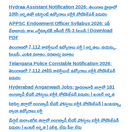
Hydraa Assistant Notification 2026: తెలంగాణ హైడ్రాలో
10th అర్హతతో అసిస్టెంట్ ఉద్యోగాలు భర్తీకి నోటిఫికేషన్ విడుదల
APPSC Endowment Officer Syllabus 2026: ఏపీ
దేవాదాయ శాఖ ఎగ్జిక్యూటివ్ ఆఫీసర్ గ్రేడ్-3 సిలబస్ | Download
PDF
తెలంగాణలో 7,112 కానిస్టేబుల్ ఉద్యోగాలు భర్తీ | అర్హతలు, వయస్సు,
సిలబస్, ఎంపిక విధానం, దరఖాస్తు విధానం
Telangana Police Constable Notification 2026:
తెలంగాణలో 7,112 పోలీస్ కానిస్టేబుల్ ఉద్యోగాలు భర్తీకి నోటిఫికేషన్
విడుదల
Hyderabad Anganwadi Jobs: హైదరాబాద్ జిల్లాలో 181
అంగన్వాడీ టీచర్ పోస్టులు భర్తీకి నోటిఫికేషన్ విడుదల | ఇంటర్ అర్హత
సిరిసిల్ల జిల్లాలో అంగన్వాడీ టీచర్ పోస్టులు భర్తీకి నోటిఫికేషన్ | ఇంటర్వ్యూ
ద్వారా ఉద్యోగాలు భర్తీ
మేడ్చల్ మల్కాజిగిరి జిల్లాలో అంగన్వాడీ టీచర్ పోస్టులు భర్తీకి నోటిఫికేషన్
విడుదల | ఇంటర్ అర్హత | పరీక్ష, లేదు ఫీజు లేదు