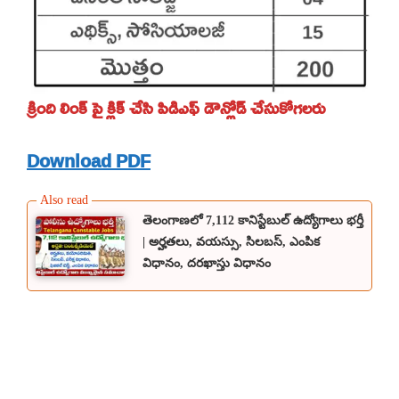
క్రింది లింక్ పై క్లిక్ చేసి పిడిఎఫ్ డౌన్లోడ్ చేసుకోగలరు
Download PDF
తెలంగాణలో 7,112 కానిస్టేబుల్ ఉద్యోగాలు భర్తీ
| అర్హతలు, వయస్సు, సిలబస్, ఎంపిక
విధానం, దరఖాస్తు విధానం