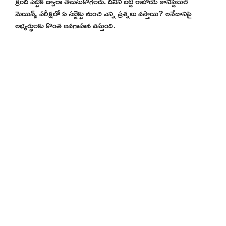
క్రింది పట్టిక ద్వారా తెలుసుకోగలరు. దీనిని బట్టి రాబోయే కానిస్టేబుల్
మెయిన్స్ పరీక్షలో ఏ సబ్జెక్టు నుంచి ఎన్ని ప్రశ్నలు వస్తాయి? అనేదానిపై
అభ్యర్థులకు కొంత అవగాహన వస్తుంది.