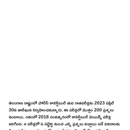
తెలంగాణ రాష్ట్రంలో పోలీస్ కానిస్టేబుల్ తుది రాతపరీక్షను 2023 ఏప్రిల్
30వ తారీఖున నిర్వహించనున్నారు. ఈ పరీక్షలో మొత్తం 200 ప్రశ్నలు
ఉంటాయి. గతంలో 2018 సంవత్సరంలో కానిస్టేబుల్ మెయిన్స్ పరీక్ష
జరిగింది. ఆ పరీక్షలో ఏ సబ్జెక్టు నుంచి ఎన్ని ప్రశ్నలు వచ్చాయి అనే వివరాలను