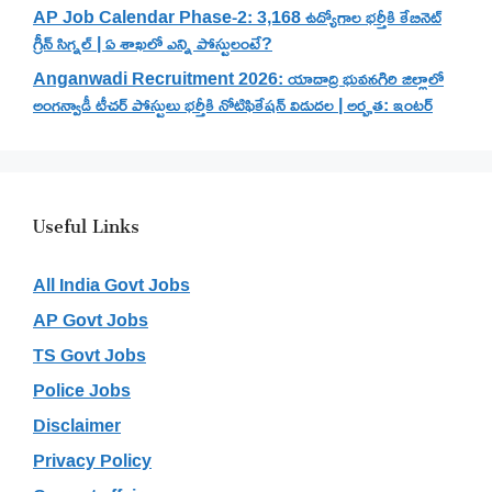
AP Job Calendar Phase-2: 3,168 ఉద్యోగాల భర్తీకి కేబినెట్
గ్రీన్ సిగ్నల్ | ఏ శాఖలో ఎన్ని పోస్టులంటే?
Anganwadi Recruitment 2026: యాదాద్రి భువనగిరి జిల్లాలో
అంగన్వాడీ టీచర్ పోస్టులు భర్తీకి నోటిఫికేషన్ విడుదల | అర్హత: ఇంటర్
Useful Links
All India Govt Jobs
AP Govt Jobs
TS Govt Jobs
Police Jobs
Disclaimer
Privacy Policy