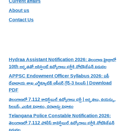
Current affairs
About us
Contact Us
Recent Posts
Hydraa Assistant Notification 2026: తెలంగాణ హైడ్రాలో
10th అర్హతతో అసిస్టెంట్ ఉద్యోగాలు భర్తీకి నోటిఫికేషన్ విడుదల
APPSC Endowment Officer Syllabus 2026: ఏపీ
దేవాదాయ శాఖ ఎగ్జిక్యూటివ్ ఆఫీసర్ గ్రేడ్-3 సిలబస్ | Download
PDF
తెలంగాణలో 7,112 కానిస్టేబుల్ ఉద్యోగాలు భర్తీ | అర్హతలు, వయస్సు,
సిలబస్, ఎంపిక విధానం, దరఖాస్తు విధానం
Telangana Police Constable Notification 2026:
తెలంగాణలో 7,112 పోలీస్ కానిస్టేబుల్ ఉద్యోగాలు భర్తీకి నోటిఫికేషన్
విడుదల