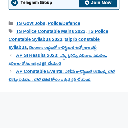
Join Now
Telegram Group
Categories
TS Govt Jobs
,
Police/Defence
Tags
TS Police Constable Mains 2023
,
TS Police
Constable Syllabus 2023
,
tslprb constable
syllabus
,
తెలంగాణ రాష్ట్రంలో కానిస్టేబుల్ ఉద్యోగాల భర్తీ
AP SI Results 2023: ఎస్సై ప్రిలిమ్స్ ఫలితాలు విడుదల..
ఫలితాల కోసం ఇక్కడ క్లిక్ చేయండి
AP Constable Events: పోలీస్ కానిస్టేబుల్ ఈవెంట్స్ హాల్
టికెట్లు విడుదల.. హాల్ టికెట్ కోసం ఇక్కడ క్లిక్ చేయండి