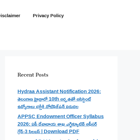
isclaimer
Privacy Policy
Recent Posts
Hydraa Assistant Notification 2026:
తెలంగాణ హైడ్రాలో 10th అర్హతతో అసిస్టెంట్
ఉద్యోగాలు భర్తీకి నోటిఫికేషన్ విడుదల
APPSC Endowment Officer Syllabus
2026: ఏపీ దేవాదాయ శాఖ ఎగ్జిక్యూటివ్ ఆఫీసర్
గ్రేడ్-3 సిలబస్ | Download PDF