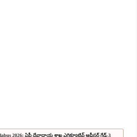
s 2026: ఏపీ దేవాదాయ శాఖ ఎగ్జిక్యూటివ్ ఆఫీసర్ గ్రేడ్-3