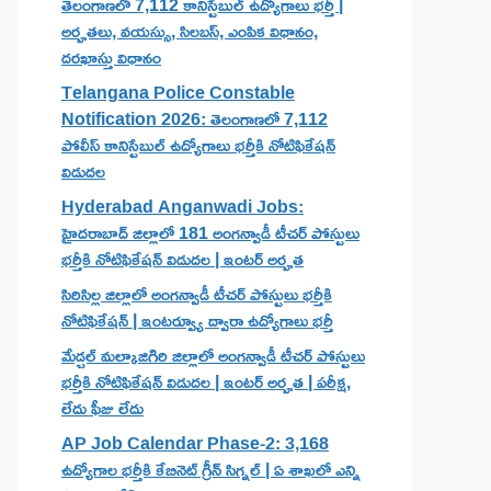
తెలంగాణలో 7,112 కానిస్టేబుల్ ఉద్యోగాలు భర్తీ |
అర్హతలు, వయస్సు, సిలబస్, ఎంపిక విధానం,
దరఖాస్తు విధానం
Telangana Police Constable
Notification 2026: తెలంగాణలో 7,112
పోలీస్ కానిస్టేబుల్ ఉద్యోగాలు భర్తీకి నోటిఫికేషన్
విడుదల
Hyderabad Anganwadi Jobs:
హైదరాబాద్ జిల్లాలో 181 అంగన్వాడీ టీచర్ పోస్టులు
భర్తీకి నోటిఫికేషన్ విడుదల | ఇంటర్ అర్హత
సిరిసిల్ల జిల్లాలో అంగన్వాడీ టీచర్ పోస్టులు భర్తీకి
నోటిఫికేషన్ | ఇంటర్వ్యూ ద్వారా ఉద్యోగాలు భర్తీ
మేడ్చల్ మల్కాజిగిరి జిల్లాలో అంగన్వాడీ టీచర్ పోస్టులు
భర్తీకి నోటిఫికేషన్ విడుదల | ఇంటర్ అర్హత | పరీక్ష,
లేదు ఫీజు లేదు
AP Job Calendar Phase-2: 3,168
ఉద్యోగాల భర్తీకి కేబినెట్ గ్రీన్ సిగ్నల్ | ఏ శాఖలో ఎన్ని