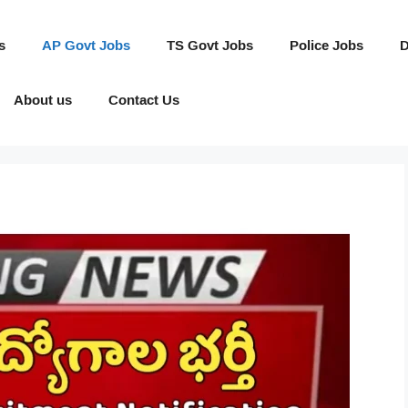
s
AP Govt Jobs
TS Govt Jobs
Police Jobs
D
About us
Contact Us