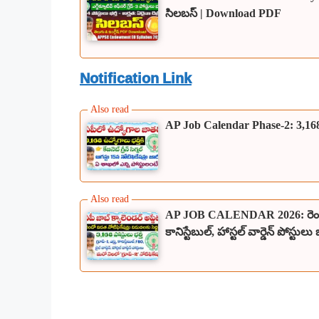
సిలబస్ | Download PDF
Notification Link
AP Job Calendar Phase-2: 3,168 ఉద్య
AP JOB CALENDAR 2026: రెండో విడత
కానిస్టేబుల్, హాస్టల్ వార్డెన్ పోస్టులు భ