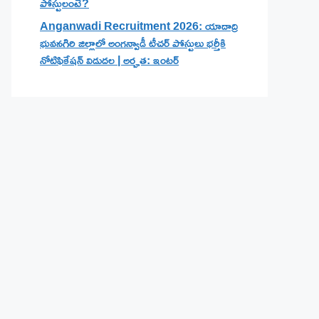
పోస్టులంటే?
Anganwadi Recruitment 2026: యాదాద్రి
భువనగిరి జిల్లాలో అంగన్వాడీ టీచర్ పోస్టులు భర్తీకి
నోటిఫికేషన్ విడుదల | అర్హత: ఇంటర్