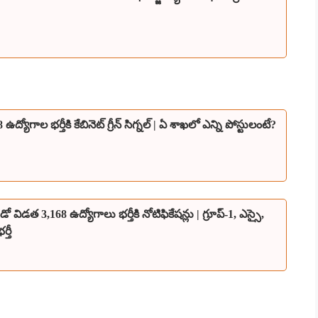
ోగాల భర్తీకి కేబినెట్ గ్రీన్ సిగ్నల్ | ఏ శాఖలో ఎన్ని పోస్టులంటే?
 3,168 ఉద్యోగాలు భర్తీకి నోటిఫికేషన్లు | గ్రూప్-1, ఎస్సై,
ర్తీ