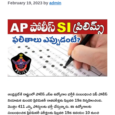
February 19, 2023
by
admin
ఆంధ్రప్రదేశ్ రాష్ట్రంలో పోలీస్ ఎస్ఐ ఉద్యోగాల భర్తీకి సంబంధించి ఏపీ పోలీస్
నియామక మండలి ప్రిలిమినరీ రాతపరీక్షను ఫిబ్రవరి 19న నిర్వహించింది.
మొత్తం 411 ఎస్సై పోస్టులను భర్తీ చేస్తున్నారు. ఈ ఉద్యోగాలకు
సంబంధించిన ప్రిలిమినరీ పరీక్షలను ఫిబ్రవరి 19న ఉదయం 10 నుంచి