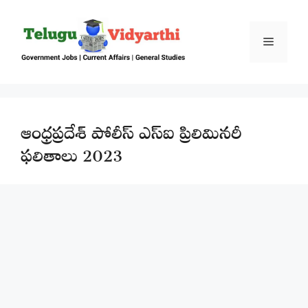
Skip
to
content
Menu
ఆంధ్రప్రదేశ్ పోలీస్ ఎస్ఐ ప్రిలిమినరీ
ఫలితాలు 2023