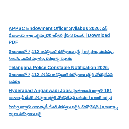
Recent Posts
APPSC Endowment Officer Syllabus 2026: ఏపీ
దేవాదాయ శాఖ ఎగ్జిక్యూటివ్ ఆఫీసర్ గ్రేడ్-3 సిలబస్ | Download
PDF
తెలంగాణలో 7,112 కానిస్టేబుల్ ఉద్యోగాలు భర్తీ | అర్హతలు, వయస్సు,
సిలబస్, ఎంపిక విధానం, దరఖాస్తు విధానం
Telangana Police Constable Notification 2026:
తెలంగాణలో 7,112 పోలీస్ కానిస్టేబుల్ ఉద్యోగాలు భర్తీకి నోటిఫికేషన్
విడుదల
Hyderabad Anganwadi Jobs: హైదరాబాద్ జిల్లాలో 181
అంగన్వాడీ టీచర్ పోస్టులు భర్తీకి నోటిఫికేషన్ విడుదల | ఇంటర్ అర్హత
సిరిసిల్ల జిల్లాలో అంగన్వాడీ టీచర్ పోస్టులు భర్తీకి నోటిఫికేషన్ | ఇంటర్వ్యూ
ద్వారా ఉద్యోగాలు భర్తీ