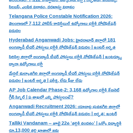
సిలబస్, ఎంపిక విధానం, దరఖాస్తు విధానం
Telangana Police Constable Notification 2026:
తెలంగాణలో 7,112 పోలీస్ కానిస్టేబుల్ ఉద్యోగాలు భర్తీకి నోటిఫికేషన్
విడుదల
Hyderabad Anganwadi Jobs: హైదరాబాద్ జిల్లాలో 181
అంగన్వాడీ టీచర్ పోస్టులు భర్తీకి నోటిఫికేషన్ విడుదల | ఇంటర్ అర్హత
సిరిసిల్ల జిల్లాలో అంగన్వాడీ టీచర్ పోస్టులు భర్తీకి నోటిఫికేషన్ | ఇంటర్వ్యూ
ద్వారా ఉద్యోగాలు భర్తీ
మేడ్చల్ మల్కాజిగిరి జిల్లాలో అంగన్వాడీ టీచర్ పోస్టులు భర్తీకి నోటిఫికేషన్
విడుదల | ఇంటర్ అర్హత | పరీక్ష, లేదు ఫీజు లేదు
AP Job Calendar Phase-2: 3,168 ఉద్యోగాల భర్తీకి కేబినెట్
గ్రీన్ సిగ్నల్ | ఏ శాఖలో ఎన్ని పోస్టులంటే?
Anganwadi Recruitment 2026: యాదాద్రి భువనగిరి జిల్లాలో
అంగన్వాడీ టీచర్ పోస్టులు భర్తీకి నోటిఫికేషన్ విడుదల | అర్హత: ఇంటర్
Talliki Vandanam – జూలై 22న ‘తల్లికి వందనం’ | ఒక్కో విద్యార్థికి
రూ.13,000 తల్లి ఖాతాలో జమ