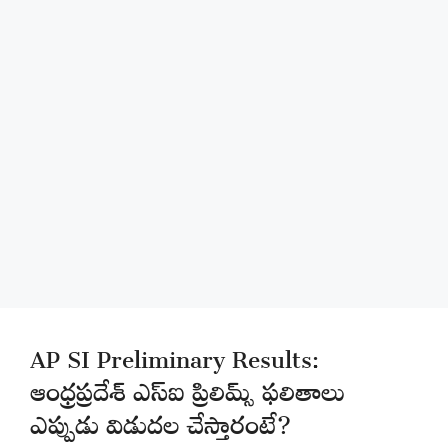
AP SI Preliminary Results:
ఆంధ్రప్రదేశ్ ఎస్ఐ ప్రిలిమ్స్ ఫలితాలు
ఎప్పుడు విడుదల చేస్తారంటే?