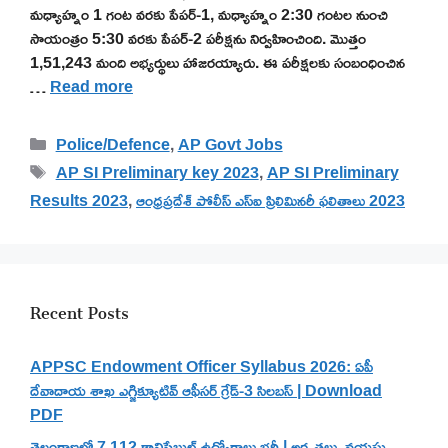
మధ్యాహ్నం 1 గంట వరకు పేపర్-1, మధ్యాహ్నం 2:30 గంటల నుంచి
సాయంత్రం 5:30 వరకు పేపర్-2 పరీక్షను నిర్వహించింది. మొత్తం
1,51,243 మంది అభ్యర్థులు హాజరయ్యారు. ఈ పరీక్షలకు సంబంధించిన
…
Read more
Categories
Police/Defence
,
AP Govt Jobs
Tags
AP SI Preliminary key 2023
,
AP SI Preliminary
Results 2023
,
ఆంధ్రప్రదేశ్ పోలీస్ ఎస్ఐ ప్రిలిమినరీ ఫలితాలు 2023
Recent Posts
APPSC Endowment Officer Syllabus 2026: ఏపీ
దేవాదాయ శాఖ ఎగ్జిక్యూటివ్ ఆఫీసర్ గ్రేడ్-3 సిలబస్ | Download
PDF
తెలంగాణలో 7,112 కానిస్టేబుల్ ఉద్యోగాలు భర్తీ | అర్హతలు, వయస్సు,