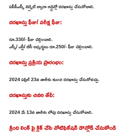
ఏపీపీఎస్సీ వెబ్సైట్ ద్వారా ఆన్లైన్లో దరఖాస్తు చేసుకోవాలి.
దరఖాస్తు ఫీజు/ పరీక్ష ఫీజు:
రూ.330/- ఫీజు చెల్లించాలి.
ఎస్సీ/ ఎస్టీ/ బీసీ అభ్యర్థులు రూ.250/- ఫీజు చెల్లించాలి.
దరఖాస్తు ప్రక్రియ ప్రారంభం:
2024 ఏప్రిల్ 23వ తారీకు నుంచి దరఖాస్తు చేసుకోవచ్చు.
దరఖాస్తుకు చివరి తేదీ:
2024 మే 13వ తారీకు లోపు దరఖాస్తు చేసుకోవాలి.
క్రింది లింక్ పై క్లిక్ చేసి నోటిఫికేషన్ డౌన్లోడ్ చేసుకోండి