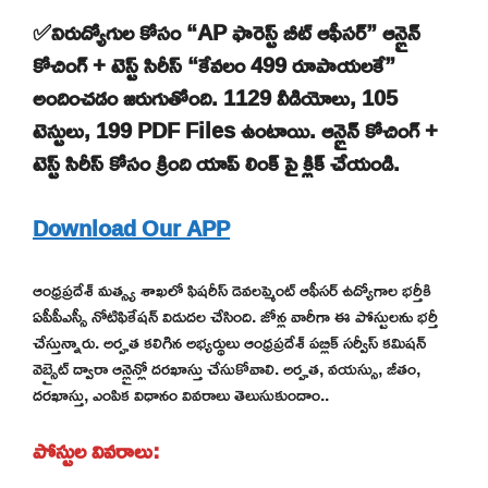
✅నిరుద్యోగుల కోసం “AP ఫారెస్ట్ బీట్ ఆఫీసర్” ఆన్లైన్
కోచింగ్ + టెస్ట్ సిరీస్ “కేవలం 499 రూపాయలకే”
అందించడం జరుగుతోంది. 1129 వీడియోలు, 105
టెస్టులు, 199 PDF Files ఉంటాయి. ఆన్లైన్ కోచింగ్ +
టెస్ట్ సిరీస్ కోసం క్రింది యాప్ లింక్ పై క్లిక్ చేయండి.
Download Our APP
ఆంధ్రప్రదేశ్ మత్స్య శాఖలో ఫిషరీస్ డెవలప్మెంట్ ఆఫీసర్ ఉద్యోగాల భర్తీకి
ఏపీపీఎస్సీ నోటిఫికేషన్ విడుదల చేసింది. జోన్ల వారీగా ఈ పోస్టులను భర్తీ
చేస్తున్నారు. అర్హత కలిగిన అభ్యర్థులు ఆంధ్రప్రదేశ్ పబ్లిక్ సర్వీస్ కమిషన్
వెబ్సైట్ ద్వారా ఆన్లైన్లో దరఖాస్తు చేసుకోవాలి. అర్హత, వయస్సు, జీతం,
దరఖాస్తు, ఎంపిక విధానం వివరాలు తెలుసుకుందాం..
పోస్టుల వివరాలు: