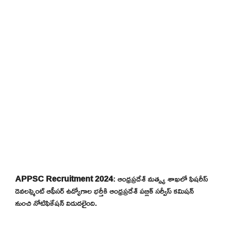
APPSC Recruitment 2024
: ఆంధ్రప్రదేశ్ మత్స్య శాఖలో ఫిషరీస్
డెవలప్మెంట్ ఆఫీసర్ ఉద్యోగాల భర్తీకి ఆంధ్రప్రదేశ్ పబ్లిక్ సర్వీస్ కమిషన్
నుంచి నోటిఫికేషన్ విడుదలైంది.