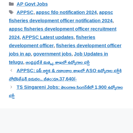
Categories
AP Govt Jobs
Tags
APPSC
,
appsc fdo notification 2024
,
appsc
fisheries development officer notification 2024
,
appsc fisheries development officer recruitment
2024
,
APPSC Latest updates
,
fisheries
development officer
,
fisheries development officer
jobs in ap
,
government jobs
,
Job Updates in
telugu
,
ఆంధ్రప్రదేశ్ మత్స్య శాఖలో ఉద్యోగాల భర్తీ
APPSC: ఏపీ ఆర్థిక & గణాంకాల శాఖలో ASO ఉద్యోగాల భర్తీకి
నోటిఫికేషన్ విడుదల.. జీతం:రూ.37,640/-
TS Singareni Jobs: తెలంగాణ సింగరేణిలో 1,900 ఉద్యోగాల
భర్తీ