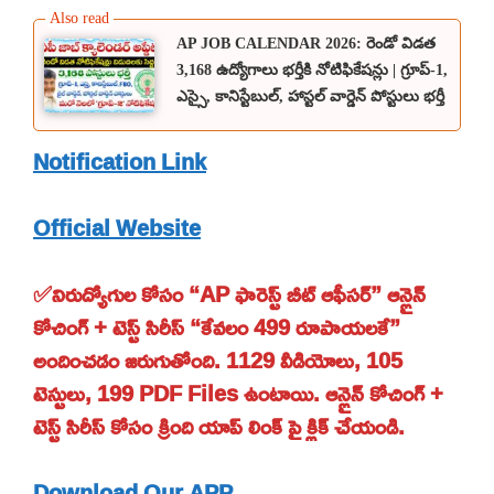
AP JOB CALENDAR 2026: రెండో విడత
3,168 ఉద్యోగాలు భర్తీకి నోటిఫికేషన్లు | గ్రూప్-1,
ఎస్సై, కానిస్టేబుల్, హాస్టల్ వార్డెన్ పోస్టులు భర్తీ
Notification Link
Official Website
✅నిరుద్యోగుల కోసం “AP ఫారెస్ట్ బీట్ ఆఫీసర్” ఆన్లైన్
కోచింగ్ + టెస్ట్ సిరీస్ “కేవలం 499 రూపాయలకే”
అందించడం జరుగుతోంది. 1129 వీడియోలు, 105
టెస్టులు, 199 PDF Files ఉంటాయి. ఆన్లైన్ కోచింగ్ +
టెస్ట్ సిరీస్ కోసం క్రింది యాప్ లింక్ పై క్లిక్ చేయండి.
Download Our APP