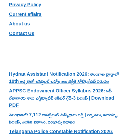
Privacy Policy
Current affairs
About us
Contact Us
Recent Posts
Hydraa Assistant Notification 2026: తెలంగాణ హైడ్రాలో
10th అర్హతతో అసిస్టెంట్ ఉద్యోగాలు భర్తీకి నోటిఫికేషన్ విడుదల
APPSC Endowment Officer Syllabus 2026: ఏపీ
దేవాదాయ శాఖ ఎగ్జిక్యూటివ్ ఆఫీసర్ గ్రేడ్-3 సిలబస్ | Download
PDF
తెలంగాణలో 7,112 కానిస్టేబుల్ ఉద్యోగాలు భర్తీ | అర్హతలు, వయస్సు,
సిలబస్, ఎంపిక విధానం, దరఖాస్తు విధానం
Telangana Police Constable Notification 2026: