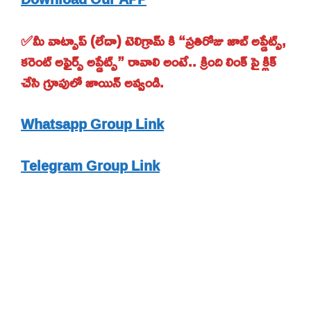
✅మీ వాట్సాప్ (లేదా) టెలిగ్రామ్ కి “ప్రతిరోజు జాబ్ అప్డేట్స్,
కరెంట్ అఫైర్స్ అప్డేట్స్” రావాలి అంటే.. క్రింది లింక్ పై క్లిక్
చేసి గ్రూపులో జాయిన్ అవ్వండి.
Whatsapp Group Link
Telegram Group Link