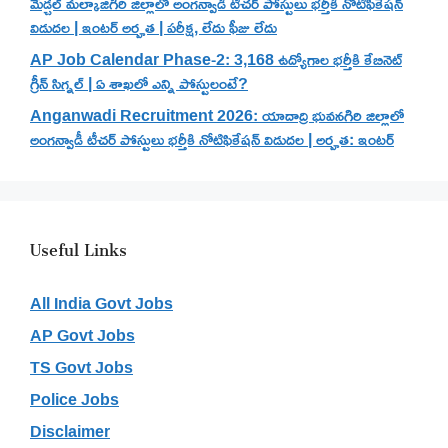
మేడ్చల్ మల్కాజిగిరి జిల్లాలో అంగన్వాడీ టీచర్ పోస్టులు భర్తీకి నోటిఫికేషన్
విడుదల | ఇంటర్ అర్హత | పరీక్ష, లేదు ఫీజు లేదు
AP Job Calendar Phase-2: 3,168 ఉద్యోగాల భర్తీకి కేబినెట్
గ్రీన్ సిగ్నల్ | ఏ శాఖలో ఎన్ని పోస్టులంటే?
Anganwadi Recruitment 2026: యాదాద్రి భువనగిరి జిల్లాలో
అంగన్వాడీ టీచర్ పోస్టులు భర్తీకి నోటిఫికేషన్ విడుదల | అర్హత: ఇంటర్
Useful Links
All India Govt Jobs
AP Govt Jobs
TS Govt Jobs
Police Jobs
Disclaimer