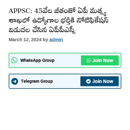
APPSC: 45వేల జీతంతో ఏపీ మత్స్య
శాఖలో ఉద్యోగాల భర్తీకి నోటిఫికేషన్
విడుదల చేసిన ఏపీపీఎస్సీ
March 12, 2024
by
admin
Join Now
WhatsApp Group
Join Now
Telegram Group