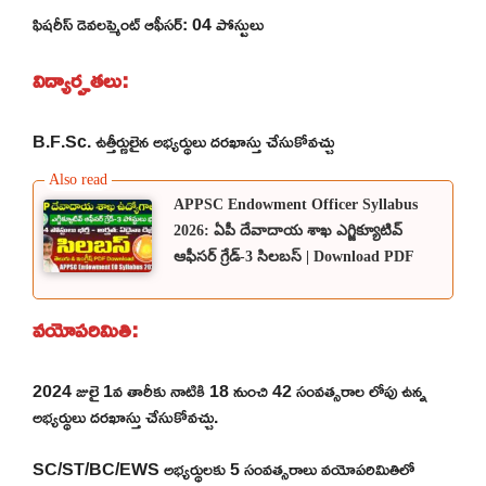
ఫిషరీస్ డెవలప్మెంట్ ఆఫీసర్: 04 పోస్టులు
విద్యార్హతలు:
B.F.Sc. ఉత్తీర్ణులైన అభ్యర్థులు దరఖాస్తు చేసుకోవచ్చు
APPSC Endowment Officer Syllabus
2026: ఏపీ దేవాదాయ శాఖ ఎగ్జిక్యూటివ్
ఆఫీసర్ గ్రేడ్-3 సిలబస్ | Download PDF
వయోపరిమితి:
2024 జులై 1వ తారీకు నాటికి 18 నుంచి 42 సంవత్సరాల లోపు ఉన్న
అభ్యర్థులు దరఖాస్తు చేసుకోవచ్చు.
SC/ST/BC/EWS అభ్యర్థులకు 5 సంవత్సరాలు వయోపరిమితిలో