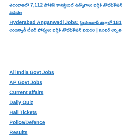
తెలంగాణలో 7,112 పోలీస్ కానిస్టేబుల్ ఉద్యోగాలు భర్తీకి నోటిఫికేషన్
విడుదల
Hyderabad Anganwadi Jobs: హైదరాబాద్ జిల్లాలో 181
అంగన్వాడీ టీచర్ పోస్టులు భర్తీకి నోటిఫికేషన్ విడుదల | ఇంటర్ అర్హత
Categories
All India Govt Jobs
AP Govt Jobs
Current affairs
Daily Quiz
Hall Tickets
Police/Defence
Results