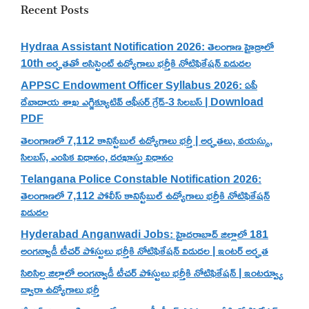
Recent Posts
Hydraa Assistant Notification 2026: తెలంగాణ హైడ్రాలో
10th అర్హతతో అసిస్టెంట్ ఉద్యోగాలు భర్తీకి నోటిఫికేషన్ విడుదల
APPSC Endowment Officer Syllabus 2026: ఏపీ
దేవాదాయ శాఖ ఎగ్జిక్యూటివ్ ఆఫీసర్ గ్రేడ్-3 సిలబస్ | Download
PDF
తెలంగాణలో 7,112 కానిస్టేబుల్ ఉద్యోగాలు భర్తీ | అర్హతలు, వయస్సు,
సిలబస్, ఎంపిక విధానం, దరఖాస్తు విధానం
Telangana Police Constable Notification 2026:
తెలంగాణలో 7,112 పోలీస్ కానిస్టేబుల్ ఉద్యోగాలు భర్తీకి నోటిఫికేషన్
విడుదల
Hyderabad Anganwadi Jobs: హైదరాబాద్ జిల్లాలో 181
అంగన్వాడీ టీచర్ పోస్టులు భర్తీకి నోటిఫికేషన్ విడుదల | ఇంటర్ అర్హత
సిరిసిల్ల జిల్లాలో అంగన్వాడీ టీచర్ పోస్టులు భర్తీకి నోటిఫికేషన్ | ఇంటర్వ్యూ
ద్వారా ఉద్యోగాలు భర్తీ