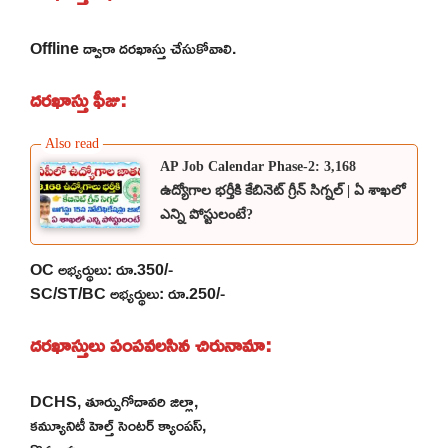
Offline ద్వారా దరఖాస్తు చేసుకోవాలి.
దరఖాస్తు ఫీజు:
AP Job Calendar Phase-2: 3,168
ఉద్యోగాల భర్తీకి కేబినెట్ గ్రీన్ సిగ్నల్ | ఏ శాఖలో
ఎన్ని పోస్టులంటే?
OC అభ్యర్థులు: రూ.350/-
SC/ST/BC అభ్యర్థులు: రూ.250/-
దరఖాస్తులు పంపవలసిన చిరునామా:
DCHS, తూర్పుగోదావరి జిల్లా,
కమ్యూనిటీ హెల్త్ సెంటర్ క్యాంపస్,