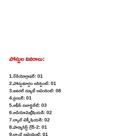
పోస్టుల వివరాలు:
1.రేడియోగ్రాఫర్: 01
2.పోస్టుమార్టం అసిస్టెంట్: 01
3.జనరల్ డ్యూటీ అటెండెంట్: 08
4.ప్లంబర్: 01
5.ఆఫీస్ సబార్డినేట్: 03
6.ఆడియోమెట్రీషియన్: 02
7.ల్యాబ్ టెక్నీషియన్: 02
8.ఫార్మాసిస్ట్ గ్రేడ్-2: 01
9.ల్యాబ్ అటెండెంట్: 01