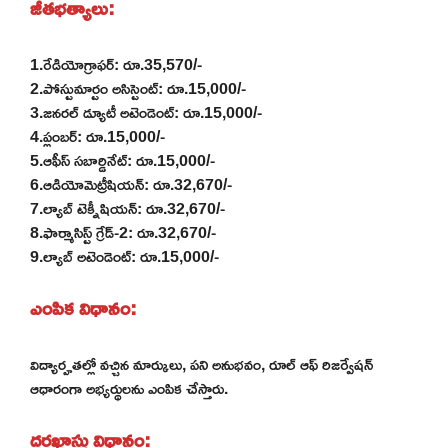
జీతభత్యాలు:
1.రేడియోగ్రాఫర్: రూ.35,570/-
2.పోస్టుమార్టం అసిస్టెంట్: రూ.15,000/-
3.జనరల్ డ్యూటీ అటెండెంట్: రూ.15,000/-
4.ప్లంబర్: రూ.15,000/-
5.ఆఫీస్ సబార్డినేట్: రూ.15,000/-
6.ఆడియోమెట్రీషియన్: రూ.32,670/-
7.ల్యాబ్ టెక్నీషియన్: రూ.32,670/-
8.ఫార్మాసిస్ట్ గ్రేడ్-2: రూ.32,670/-
9.ల్యాబ్ అటెండెంట్: రూ.15,000/-
ఎంపిక విధానం:
విద్యార్హతల్లో వచ్చిన మార్కులు, పని అనుభవం, రూల్ ఆఫ్ రిజర్వేషన్
ఆధారంగా అభ్యర్థులను ఎంపిక చేస్తారు.
దరఖాస్తు విధానం: