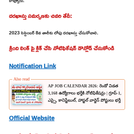
కొవ్వూరు.
దరఖాస్తు సమర్పణకు చివరి తేదీ:
2023 సెప్టెంబర్ 8వ తారీకు లోపు దరఖాస్తు చేసుకోవాలి.
క్రింది లింక్ పై క్లిక్ చేసి నోటిఫికేషన్ డౌన్లోడ్ చేసుకోండి
Notification Link
AP JOB CALENDAR 2026: రెండో విడత
3,168 ఉద్యోగాలు భర్తీకి నోటిఫికేషన్లు | గ్రూప్-1,
ఎస్సై, కానిస్టేబుల్, హాస్టల్ వార్డెన్ పోస్టులు భర్తీ
Official Website