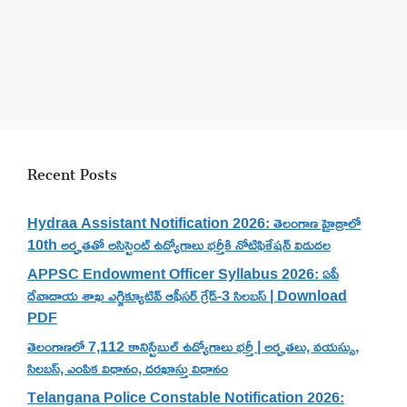
Recent Posts
Hydraa Assistant Notification 2026: తెలంగాణ హైడ్రాలో
10th అర్హతతో అసిస్టెంట్ ఉద్యోగాలు భర్తీకి నోటిఫికేషన్ విడుదల
APPSC Endowment Officer Syllabus 2026: ఏపీ
దేవాదాయ శాఖ ఎగ్జిక్యూటివ్ ఆఫీసర్ గ్రేడ్-3 సిలబస్ | Download
PDF
తెలంగాణలో 7,112 కానిస్టేబుల్ ఉద్యోగాలు భర్తీ | అర్హతలు, వయస్సు,
సిలబస్, ఎంపిక విధానం, దరఖాస్తు విధానం
Telangana Police Constable Notification 2026: