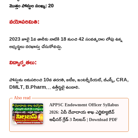
మొత్తం పోస్టుల సంఖ్య: 20
వయోపరిమితి:
2023 జూలై 1వ తారీకు నాటికి 18 నుంచి 42 సంవత్సరాల లోపు ఉన్న
అభ్యర్థులు దరఖాస్తు చేసుకోవచ్చు.
విద్యార్హతలు:
పోస్టును అనుసరించి 10వ తరగతి, ఐటీఐ, ఇంటర్మీడియట్, బీఎస్సీ, CRA,
DMLT, B.Pharm… ఉత్తీర్ణులై ఉండాలి.
APPSC Endowment Officer Syllabus
2026: ఏపీ దేవాదాయ శాఖ ఎగ్జిక్యూటివ్
ఆఫీసర్ గ్రేడ్-3 సిలబస్ | Download PDF