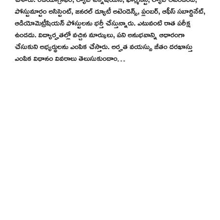
పోస్టుమార్టం అసిస్టెంట్, జనరల్ డ్యూటీ అటెండెన్స్, ప్లంబర్, ఆఫీస్ సబార్డినేట్,
ఆడియోమెట్రీషియన్ పోస్టులను భర్తీ చేస్తున్నారు. ఎటువంటి రాత పరీక్ష
ఉండదు. విద్యార్హతల్లో వచ్చిన మార్కులు, పని అనుభవాన్ని ఆధారంగా
చేసుకుని అభ్యర్థులను ఎంపిక చేస్తారు. అర్హత వయస్సు జీతం దరఖాస్తు
ఎంపిక విధానం వివరాలు తెలుసుకుందాం…