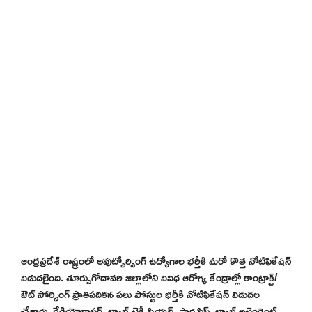
ఆంధ్రప్రదేశ్ రాష్ట్రంలో అవుట్సోర్సింగ్ ఉద్యోగాల భర్తీకి మరో కొత్త నోటిఫికేషన్
విడుదలైంది. తూర్పుగోదావరి జిల్లాలోని వివిధ ఆరోగ్య కేంద్రాల్లో కాంట్రాక్ట్/
ఔట్ సోర్సింగ్ ప్రాతిపదికన పలు పోస్టుల భర్తీకి నోటిఫికేషన్ విడుదల
చేశారు. రేడియోగ్రాఫర్, ల్యాబ్ టెక్నీషియన్, ఫార్మసిస్ట్, ల్యాబ్ అటెండెంట్,