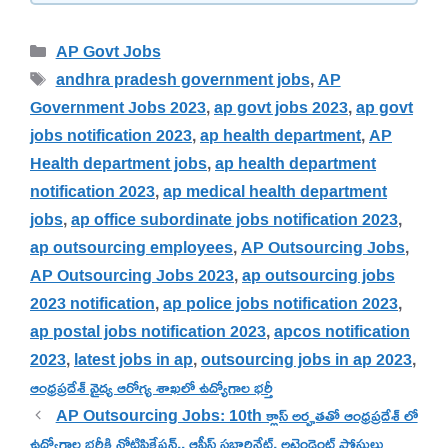
Categories
AP Govt Jobs
Tags
andhra pradesh government jobs
,
AP
Government Jobs 2023
,
ap govt jobs 2023
,
ap govt
jobs notification 2023
,
ap health department
,
AP
Health department jobs
,
ap health department
notification 2023
,
ap medical health department
jobs
,
ap office subordinate jobs notification 2023
,
ap outsourcing employees
,
AP Outsourcing Jobs
,
AP Outsourcing Jobs 2023
,
ap outsourcing jobs
2023 notification
,
ap police jobs notification 2023
,
ap postal jobs notification 2023
,
apcos notification
2023
,
latest jobs in ap
,
outsourcing jobs in ap 2023
,
ఆంధ్రప్రదేశ్ వైద్య ఆరోగ్య శాఖలో ఉద్యోగాల భర్తీ
AP Outsourcing Jobs: 10th క్లాస్ అర్హతతో ఆంధ్రప్రదేశ్ లో
ఉద్యోగాల భర్తీకి నోటిఫికేషన్.. ఆఫీస్ సబార్డినేట్, అటెండెంట్ పోస్టులు