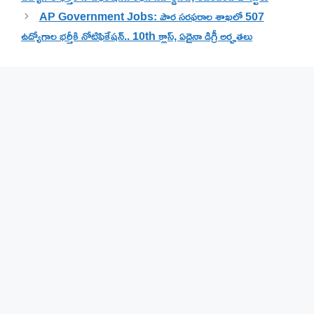
AP Government Jobs: పౌర సరఫరాల శాఖలో 507
ఉద్యోగాల భర్తీకి నోటిఫికేషన్.. 10th క్లాస్, ఏదైనా డిగ్రీ అర్హతలు