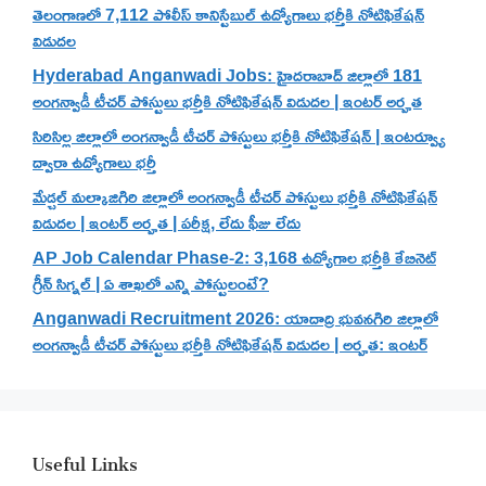
తెలంగాణలో 7,112 పోలీస్ కానిస్టేబుల్ ఉద్యోగాలు భర్తీకి నోటిఫికేషన్
విడుదల
Hyderabad Anganwadi Jobs: హైదరాబాద్ జిల్లాలో 181
అంగన్వాడీ టీచర్ పోస్టులు భర్తీకి నోటిఫికేషన్ విడుదల | ఇంటర్ అర్హత
సిరిసిల్ల జిల్లాలో అంగన్వాడీ టీచర్ పోస్టులు భర్తీకి నోటిఫికేషన్ | ఇంటర్వ్యూ
ద్వారా ఉద్యోగాలు భర్తీ
మేడ్చల్ మల్కాజిగిరి జిల్లాలో అంగన్వాడీ టీచర్ పోస్టులు భర్తీకి నోటిఫికేషన్
విడుదల | ఇంటర్ అర్హత | పరీక్ష, లేదు ఫీజు లేదు
AP Job Calendar Phase-2: 3,168 ఉద్యోగాల భర్తీకి కేబినెట్
గ్రీన్ సిగ్నల్ | ఏ శాఖలో ఎన్ని పోస్టులంటే?
Anganwadi Recruitment 2026: యాదాద్రి భువనగిరి జిల్లాలో
అంగన్వాడీ టీచర్ పోస్టులు భర్తీకి నోటిఫికేషన్ విడుదల | అర్హత: ఇంటర్
Useful Links