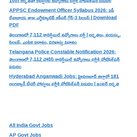
10th అర్హతతో అసిస్టెంట్ ఉద్యోగాలు భర్తీకి నోటిఫికేషన్ విడుదల
APPSC Endowment Officer Syllabus 2026: ఏపీ
దేవాదాయ శాఖ ఎగ్జిక్యూటివ్ ఆఫీసర్ గ్రేడ్-3 సిలబస్ | Download
PDF
తెలంగాణలో 7,112 కానిస్టేబుల్ ఉద్యోగాలు భర్తీ | అర్హతలు, వయస్సు,
సిలబస్, ఎంపిక విధానం, దరఖాస్తు విధానం
Telangana Police Constable Notification 2026:
తెలంగాణలో 7,112 పోలీస్ కానిస్టేబుల్ ఉద్యోగాలు భర్తీకి నోటిఫికేషన్
విడుదల
Hyderabad Anganwadi Jobs: హైదరాబాద్ జిల్లాలో 181
అంగన్వాడీ టీచర్ పోస్టులు భర్తీకి నోటిఫికేషన్ విడుదల | ఇంటర్ అర్హత
Categories
All India Govt Jobs
AP Govt Jobs