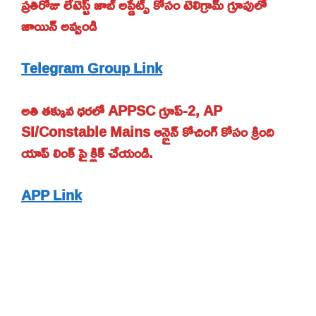
ప్రతిరోజు లేటెస్ట్ జాబ్ అప్డేట్స్ కోసం టెలిగ్రామ్ గ్రూపులో
జాయిన్ అవ్వండి
Telegram Group Link
అతి తక్కువ ధరలో APPSC గ్రూప్-2, AP
SI/Constable Mains ఆన్లైన్ కోచింగ్ కోసం క్రింది
యాప్ లింక్ పై క్లిక్ చేయండి.
APP Link