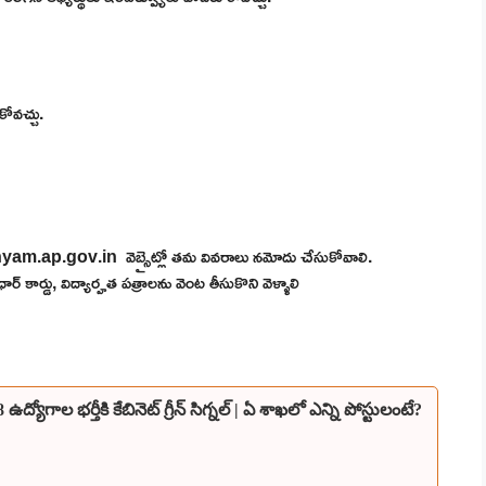
ోవచ్చు.
nyam.ap.gov.in వెబ్సైట్లో తమ వివరాలు నమోదు చేసుకోవాలి.
ార్డు, విద్యార్హత పత్రాలను వెంట తీసుకొని వెళ్ళాలి
ోగాల భర్తీకి కేబినెట్ గ్రీన్ సిగ్నల్ | ఏ శాఖలో ఎన్ని పోస్టులంటే?