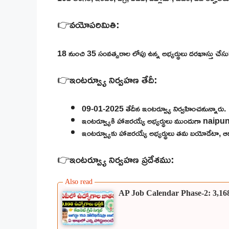
👉వయోపరిమితి:
18 నుంచి 35 సంవత్సరాల లోపు ఉన్న అభ్యర్థులు దరఖాస్తు చేసుక
👉ఇంటర్వ్యూ నిర్వహణ తేదీ:
09-01-2025 తేదీన ఇంటర్వ్యూ నిర్వహించనున్నారు.
ఇంటర్వ్యూకి హాజరయ్యే అభ్యర్థులు ముందుగా naipu
ఇంటర్వ్యూకు హాజరయ్యే అభ్యర్థులు తమ బయోడేటా, ఆధార్ క
👉ఇంటర్వ్యూ నిర్వహణ ప్రదేశము:
AP Job Calendar Phase-2: 3,168 ఉద్య