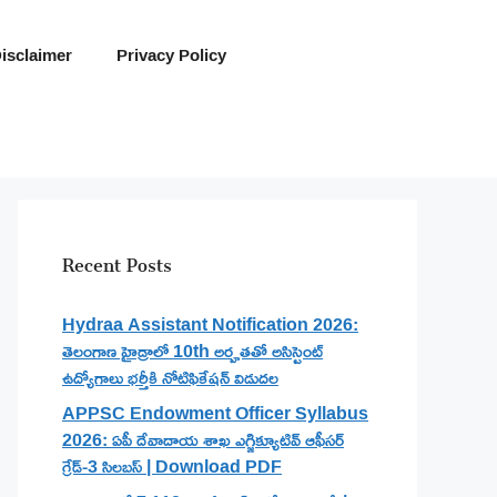
isclaimer
Privacy Policy
Recent Posts
Hydraa Assistant Notification 2026:
తెలంగాణ హైడ్రాలో 10th అర్హతతో అసిస్టెంట్
ఉద్యోగాలు భర్తీకి నోటిఫికేషన్ విడుదల
APPSC Endowment Officer Syllabus
2026: ఏపీ దేవాదాయ శాఖ ఎగ్జిక్యూటివ్ ఆఫీసర్
గ్రేడ్-3 సిలబస్ | Download PDF