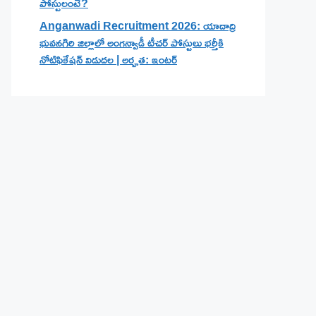
పోస్టులంటే?
Anganwadi Recruitment 2026: యాదాద్రి
భువనగిరి జిల్లాలో అంగన్వాడీ టీచర్ పోస్టులు భర్తీకి
నోటిఫికేషన్ విడుదల | అర్హత: ఇంటర్