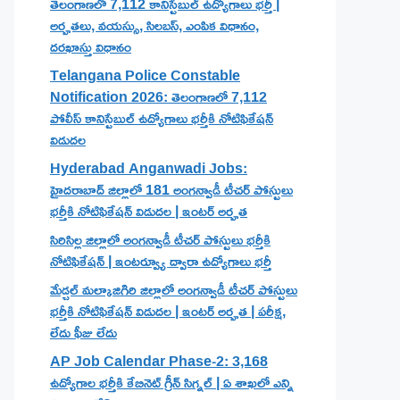
తెలంగాణలో 7,112 కానిస్టేబుల్ ఉద్యోగాలు భర్తీ |
అర్హతలు, వయస్సు, సిలబస్, ఎంపిక విధానం,
దరఖాస్తు విధానం
Telangana Police Constable
Notification 2026: తెలంగాణలో 7,112
పోలీస్ కానిస్టేబుల్ ఉద్యోగాలు భర్తీకి నోటిఫికేషన్
విడుదల
Hyderabad Anganwadi Jobs:
హైదరాబాద్ జిల్లాలో 181 అంగన్వాడీ టీచర్ పోస్టులు
భర్తీకి నోటిఫికేషన్ విడుదల | ఇంటర్ అర్హత
సిరిసిల్ల జిల్లాలో అంగన్వాడీ టీచర్ పోస్టులు భర్తీకి
నోటిఫికేషన్ | ఇంటర్వ్యూ ద్వారా ఉద్యోగాలు భర్తీ
మేడ్చల్ మల్కాజిగిరి జిల్లాలో అంగన్వాడీ టీచర్ పోస్టులు
భర్తీకి నోటిఫికేషన్ విడుదల | ఇంటర్ అర్హత | పరీక్ష,
లేదు ఫీజు లేదు
AP Job Calendar Phase-2: 3,168
ఉద్యోగాల భర్తీకి కేబినెట్ గ్రీన్ సిగ్నల్ | ఏ శాఖలో ఎన్ని