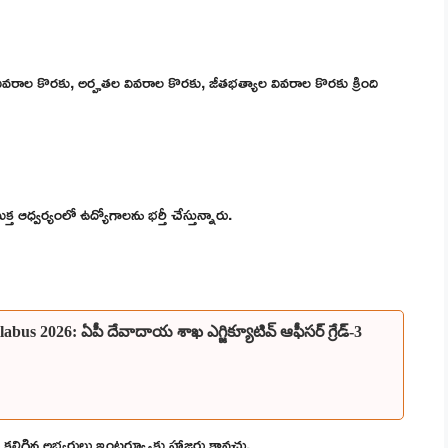
 వివరాల కొరకు, అర్హతల వివరాల కొరకు, జీతభత్యాల వివరాల కొరకు క్రింది
క్త ఆధ్వర్యంలో ఉద్యోగాలను భర్తీ చేస్తున్నారు.
s 2026: ఏపీ దేవాదాయ శాఖ ఎగ్జిక్యూటివ్ ఆఫీసర్ గ్రేడ్-3
ు కలిగిన అభ్యర్థులు ఇంటర్వ్యూకు హాజరు కావచ్చు.