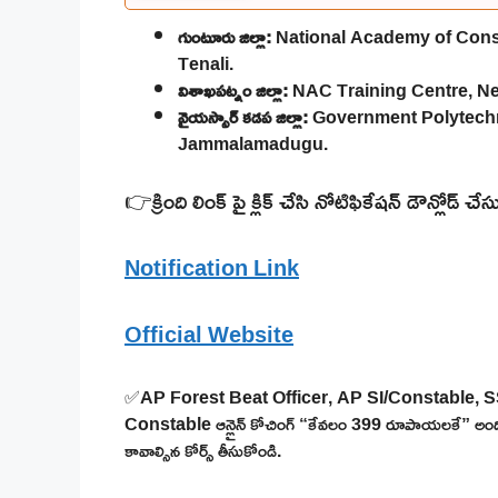
గుంటూరు జిల్లా:
National Academy of Constr
Tenali.
విశాఖపట్నం జిల్లా:
NAC Training Centre, Ne
వైయస్సార్ కడప జిల్లా:
Government Polytech
Jammalamadugu.
👉క్రింది లింక్ పై క్లిక్ చేసి నోటిఫికేషన్ డౌన్లోడ్ చే
Notification Link
Official Website
✅AP Forest Beat Officer, AP SI/Constable,
Constable ఆన్లైన్ కోచింగ్ “కేవలం 399 రూపాయలకే” అందించడం
కావాల్సిన కోర్స్ తీసుకోండి.