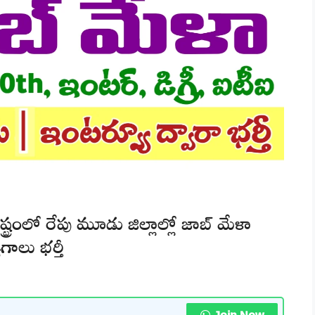
్ట్రంలో రేపు మూడు జిల్లాల్లో జాబ్ మేళా
గాలు భర్తీ