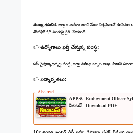
ముఖ్య గమనిక
: జిల్లాల వారీగా జాబ్ మేళా నిర్వహించే కంపెనీల
నోటిఫికేషన్ లింకుపై క్లిక్ చేయండి.
👉ఉద్యోగాలు భర్తీ చేస్తున్న సంస్థ:
ఏపీ నైపుణ్యాభివృద్ధి సంస్థ, జిల్లా ఉపాధి కల్పన శాఖ, సిడాప్ సంయు
👉విద్యార్హతలు:
APPSC Endowment Officer Syllabu
సిలబస్ | Download PDF
10వ తరగతి, ఇంటర్, డిగ్రీ, ఐటీఐ, డిప్లొమా, బీటెక్, పీజీ అర్హతల