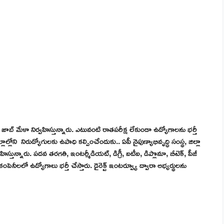
 జాబ్ మేళా నిర్వహిస్తున్నారు. ఎటువంటి రాతపరీక్ష లేకుండా ఉద్యోగాలను భర్తీ
ాల్లోని నిరుద్యోగులకు ఉపాధి కల్పించేందుకు.. ఏపీ నైపుణ్యాభివృద్ధి సంస్థ, జిల్లా
్తున్నారు. పదవ తరగతి, ఇంటర్మీడియట్, డిగ్రీ, ఐటీఐ, డిప్లొమా, బీటెక్, పీజీ
ంపెనీలలో ఉద్యోగాలు భర్తీ చేస్తారు. డైరెక్ట్ ఇంటర్వ్యూ ద్వారా అభ్యర్థులను