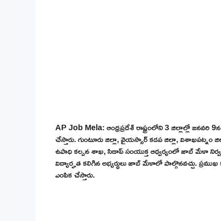
AP Job Mela: ఆంధ్రప్రదేశ్ రాష్ట్రంలోని 3 జిల్లాల్లో జనవరి 9న
చేస్తారు. గుంటూరు జిల్లా, వైయస్సార్ కడప జిల్లా, విశాఖపట్నం జిల్ల
ఉపాధి కల్పన శాఖ, సిడాప్ సంయుక్త ఆధ్వర్యంలో జాబ్ మేళా నిర్వహిస
విద్యార్హత కలిగిన అభ్యర్థులు జాబ్ మేళాలో పాల్గొనవచ్చు. ప్రముఖ క
ఎంపిక చేస్తారు.