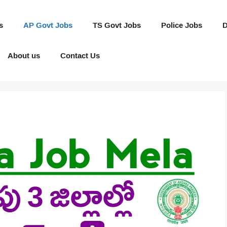
s
AP Govt Jobs
TS Govt Jobs
Police Jobs
D
About us
Contact Us