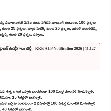
. తప్పు సమాధానానికి 1/3వ వంతు నెగిటివ్ మార్కింగ్ ఉంటుంది. 100 ప్రశ్నలు
ుంచి 25 ప్రశ్నలు, మ్యాథ మెటిక్స్ నుంచి 25 ప్రశ్నలు, జనరల్ ఇంటలిజెన్స్
ఫైర్స్ నుంచి 20 ప్రశ్నలు వస్తాయి.
లోకో పైలట్ ఉద్యోగాలు భర్తీ – RRB ALP Notification 2026 | 11,127
రువు ఉన్న ఇసుక బస్తాను దించకుండా 100 మీటర్ల దూరానికి మోసుకెళ్లాలి.
ిషాల 15 సెకన్లలో పరిగెత్తాలి.
ుక బస్తాను దించకుండా 2 నిమిషాల్లో 100 మీటర్ల దూరానికి మోసుకెళ్లాలి.
40 సెకన్లలో పరిగెత్తాలి.