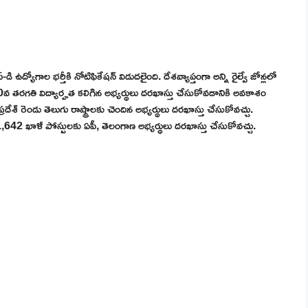
రూప్-డి ఉద్యోగాల భర్తీకి నోటిఫికేషన్ విడుదలైంది. దేశవ్యాప్తంగా అన్ని రైల్వే జోన్లలో
0వ తరగతి విద్యార్హత కలిగిన అభ్యర్థులు దరఖాస్తు చేసుకోవడానికి అవకాశం
రదేశ్ రెండు తెలుగు రాష్ట్రాలకు చెందిన అభ్యర్థులు దరఖాస్తు చేసుకోవచ్చు.
1,642 ఖాళీ పోస్టులకు ఏపీ, తెలంగాణ అభ్యర్థులు దరఖాస్తు చేసుకోవచ్చు.