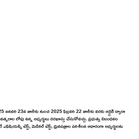
2025 జనవరి 23వ తారీకు నుంచి 2025 ఫిబ్రవరి 22 తారీకు వరకు ఆన్లైన్ ద్వారా
సరాల లోపు ఉన్న అభ్యర్థులు దరఖాస్తు చేసుకోవచ్చు. ప్రభుత్వ నిబంధనల
ఎఫిషియన్సీ టెస్ట్, మెడికల్ టెస్ట్, ధ్రువపత్రాల పరిశీలన ఆధారంగా అభ్యర్థులను