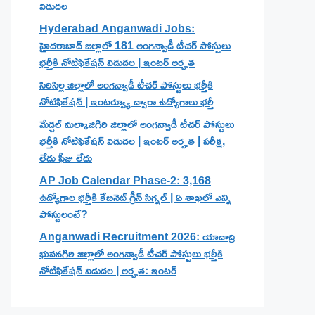
విడుదల
Hyderabad Anganwadi Jobs:
హైదరాబాద్ జిల్లాలో 181 అంగన్వాడీ టీచర్ పోస్టులు
భర్తీకి నోటిఫికేషన్ విడుదల | ఇంటర్ అర్హత
సిరిసిల్ల జిల్లాలో అంగన్వాడీ టీచర్ పోస్టులు భర్తీకి
నోటిఫికేషన్ | ఇంటర్వ్యూ ద్వారా ఉద్యోగాలు భర్తీ
మేడ్చల్ మల్కాజిగిరి జిల్లాలో అంగన్వాడీ టీచర్ పోస్టులు
భర్తీకి నోటిఫికేషన్ విడుదల | ఇంటర్ అర్హత | పరీక్ష,
లేదు ఫీజు లేదు
AP Job Calendar Phase-2: 3,168
ఉద్యోగాల భర్తీకి కేబినెట్ గ్రీన్ సిగ్నల్ | ఏ శాఖలో ఎన్ని
పోస్టులంటే?
Anganwadi Recruitment 2026: యాదాద్రి
భువనగిరి జిల్లాలో అంగన్వాడీ టీచర్ పోస్టులు భర్తీకి
నోటిఫికేషన్ విడుదల | అర్హత: ఇంటర్