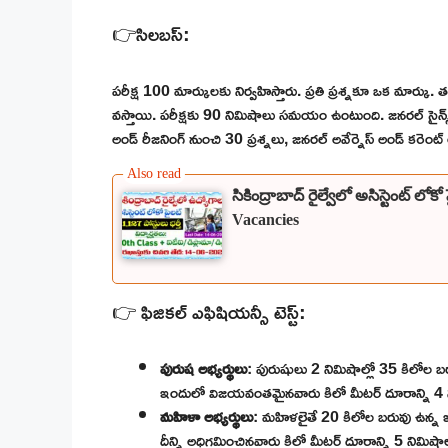
👉సిలబస్:
పరీక్ష 100 మార్కులకు నిర్వహిస్తారు. ప్రతి ప్రశ్నకూ ఒక మార్కు
వస్తాయి. పరీక్షకు 90 నిమిషాలు సమయం ఉంటుంది. జనరల్ సైన్స్ న
అండ్ రీజనింగ్ నుంచి 30 ప్రశ్నలు, జనరల్ అవేర్నెస్ అండ్ కరెంట్ అ
సికింద్రాబాద్ రైల్వేలో అసిస్టెంట్ 
Vacancies
👉 ఫిజికల్ ఎఫిషియన్సీ టెస్ట్:
పురుష అభ్యర్థులు
: పురుషులు 2 నిమిషాల్లో 35 కిలోల బ
ఇందులో విజయవంతమైనవారు కిలో మీటర్ దూరాన్ని 4 నిమ
మహిళా అభ్యర్థులు
: మహిళలైతే 20 కిలోల బరువు ఉన్న ఇస
దీన్ని అధిగమించినవారు కిలో మీటర్ దూరాన్ని 5 నిమిషాల 