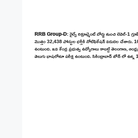
RRB Group-D
: రైల్వే రిక్రూట్మెంట్ బోర్డు నుంచి లెవెల్-1 గ్
మొత్తం 32,438 పోస్టుల భర్తీకి నోటిఫికేషన్ విడుదల చేశారు. 1
ఉంటుంది. ఇవి కేంద్ర ప్రభుత్వ ఉద్యోగాలు కాబట్టి తెలంగాణ, ఆంధ్రప్
తెలుగు భాషలోనూ పరీక్ష ఉంటుంది. సికింద్రాబాద్ జోన్ లో ఉన్న 