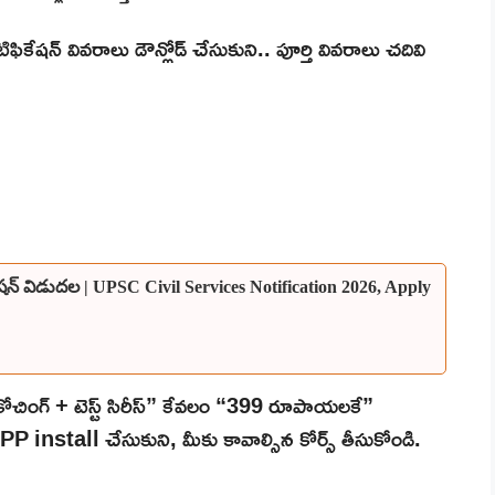
ోటిఫికేషన్ వివరాలు డౌన్లోడ్ చేసుకుని.. పూర్తి వివరాలు చదివి
ికేషన్ విడుదల | UPSC Civil Services Notification 2026, Apply
చింగ్ + టెస్ట్ సిరీస్” కేవలం “399 రూపాయలకే”
ి APP install చేసుకుని, మీకు కావాల్సిన కోర్స్ తీసుకోండి.