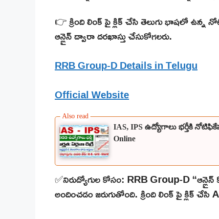
👉 క్రింది లింక్ పై క్లిక్ చేసి తెలుగు భాషలో ఉన్న న
ఆన్లైన్ ద్వారా దరఖాస్తు చేసుకోగలరు.
RRB Group-D Details in Telugu
Official Website
IAS, IPS ఉద్యోగాలు భర్తీకి నోటిఫ
Online
✅నిరుద్యోగుల కోసం: RRB Group-D “ఆన్లైన్ కో
అందించడం జరుగుతోంది. క్రింది లింక్ పై క్లిక్ చేస