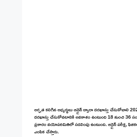
అర్హత కలిగిన అభ్యర్థులు ఆన్లైన్ ద్వారా దరఖాస్తు చేసుకోవాలి 
దరఖాస్తు చేసుకోవటానికి అవకాశం ఉంటుంది 18 నుంచి 36 సంవత్
ప్రకారం వయోపరిమితిలో సడలింపు ఉంటుంది. ఆన్లైన్ పరీక్ష, ఫిజికల్ 
ఎంపిక చేస్తారు.