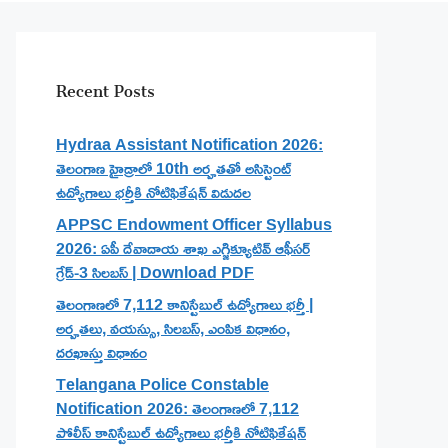
Recent Posts
Hydraa Assistant Notification 2026:
తెలంగాణ హైడ్రాలో 10th అర్హతతో అసిస్టెంట్
ఉద్యోగాలు భర్తీకి నోటిఫికేషన్ విడుదల
APPSC Endowment Officer Syllabus
2026: ఏపీ దేవాదాయ శాఖ ఎగ్జిక్యూటివ్ ఆఫీసర్
గ్రేడ్-3 సిలబస్ | Download PDF
తెలంగాణలో 7,112 కానిస్టేబుల్ ఉద్యోగాలు భర్తీ |
అర్హతలు, వయస్సు, సిలబస్, ఎంపిక విధానం,
దరఖాస్తు విధానం
Telangana Police Constable
Notification 2026: తెలంగాణలో 7,112
పోలీస్ కానిస్టేబుల్ ఉద్యోగాలు భర్తీకి నోటిఫికేషన్