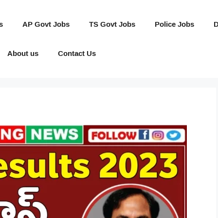
s
AP Govt Jobs
TS Govt Jobs
Police Jobs
D
About us
Contact Us