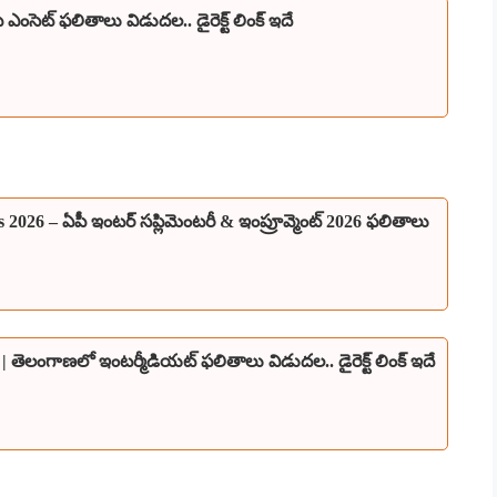
సెట్ ఫలితాలు విడుదల.. డైరెక్ట్ లింక్ ఇదే
2026 – ఏపీ ఇంటర్ సప్లిమెంటరీ & ఇంప్రూవ్మెంట్ 2026 ఫలితాలు
 తెలంగాణలో ఇంటర్మీడియట్ ఫలితాలు విడుదల.. డైరెక్ట్ లింక్ ఇదే