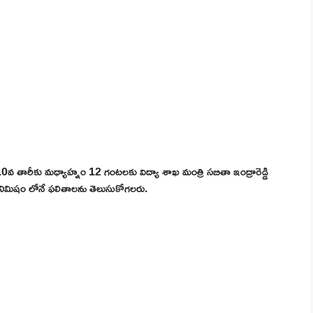
0వ తారీకు మధ్యాహ్నం 12 గంటలకు విద్యా శాఖ మంత్రి సబితా ఇంద్రారెడ్డి
క్క నిమిషం లోనే ఫలితాలను తెలుసుకోగలరు.