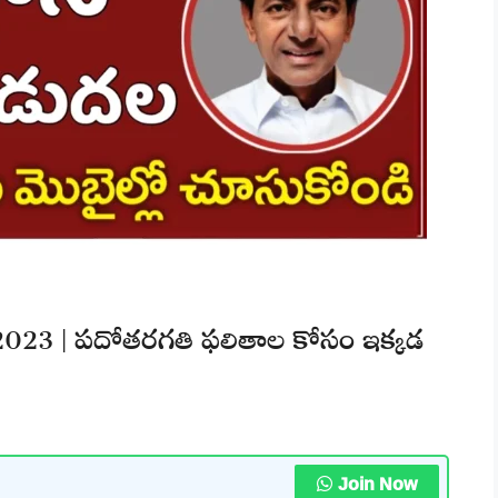
2023 | పదోతరగతి ఫలితాల కోసం ఇక్కడ
Join Now