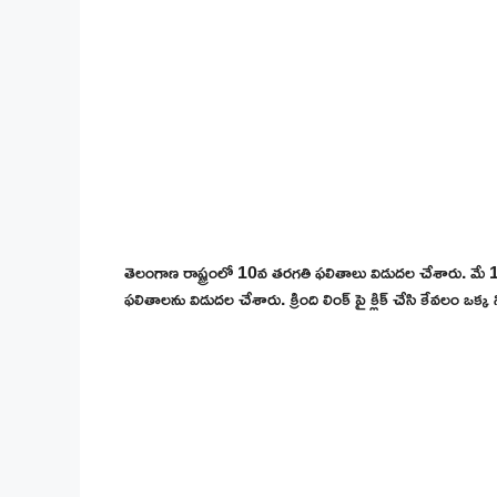
తెలంగాణ రాష్ట్రంలో 10వ తరగతి ఫలితాలు విడుదల చేశారు. మే 1
ఫలితాలను విడుదల చేశారు. క్రింది లింక్ పై క్లిక్ చేసి కేవలం ఒ