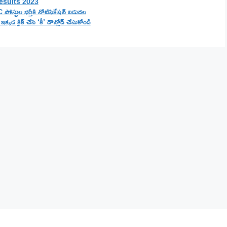
esults 2023
ోస్టుల భర్తీకి నోటిఫికేషన్ విడుదల
డ క్లిక్ చేసి ‘కీ’ డౌన్లోడ్ చేసుకోండి