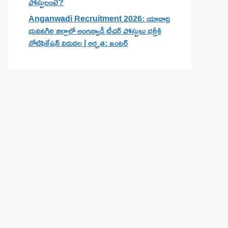
పోస్టులంటే?
Anganwadi Recruitment 2026: యాదాద్రి
భువనగిరి జిల్లాలో అంగన్వాడీ టీచర్ పోస్టులు భర్తీకి
నోటిఫికేషన్ విడుదల | అర్హత: ఇంటర్