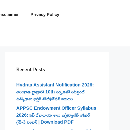
isclaimer
Privacy Policy
Recent Posts
Hydraa Assistant Notification 2026:
తెలంగాణ హైడ్రాలో 10th అర్హతతో అసిస్టెంట్
ఉద్యోగాలు భర్తీకి నోటిఫికేషన్ విడుదల
APPSC Endowment Officer Syllabus
2026: ఏపీ దేవాదాయ శాఖ ఎగ్జిక్యూటివ్ ఆఫీసర్
గ్రేడ్-3 సిలబస్ | Download PDF