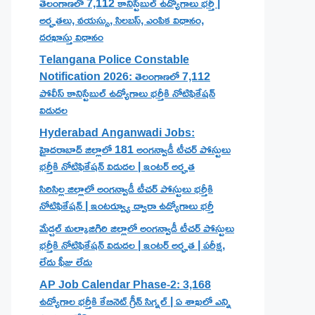
తెలంగాణలో 7,112 కానిస్టేబుల్ ఉద్యోగాలు భర్తీ |
అర్హతలు, వయస్సు, సిలబస్, ఎంపిక విధానం,
దరఖాస్తు విధానం
Telangana Police Constable
Notification 2026: తెలంగాణలో 7,112
పోలీస్ కానిస్టేబుల్ ఉద్యోగాలు భర్తీకి నోటిఫికేషన్
విడుదల
Hyderabad Anganwadi Jobs:
హైదరాబాద్ జిల్లాలో 181 అంగన్వాడీ టీచర్ పోస్టులు
భర్తీకి నోటిఫికేషన్ విడుదల | ఇంటర్ అర్హత
సిరిసిల్ల జిల్లాలో అంగన్వాడీ టీచర్ పోస్టులు భర్తీకి
నోటిఫికేషన్ | ఇంటర్వ్యూ ద్వారా ఉద్యోగాలు భర్తీ
మేడ్చల్ మల్కాజిగిరి జిల్లాలో అంగన్వాడీ టీచర్ పోస్టులు
భర్తీకి నోటిఫికేషన్ విడుదల | ఇంటర్ అర్హత | పరీక్ష,
లేదు ఫీజు లేదు
AP Job Calendar Phase-2: 3,168
ఉద్యోగాల భర్తీకి కేబినెట్ గ్రీన్ సిగ్నల్ | ఏ శాఖలో ఎన్ని